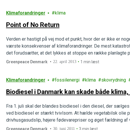
Klimaforandringer
klima
Point of No Return
Verden er hastigt på vej mod et punkt, hvor der er ikke er nog
værste konsekvenser af klimaforandringer. De mest katastro
det forudsætter, at det lykkes at stoppe en række planlagte p
Greenpeace-rapporten Point of…
Greenpeace Denmark
22. april 2013
1 min læst
Klimaforandringer
fossilenergi
klima
skovrydning
Biodiesel i Danmark kan skade både klima, 
Fra 1. juli skal der blandes biodiesel i den diesel, der sælg
ved biodiesel er stærkt tvivlsom. At hælde vegetabilsk olie p
drivhusgasudslip, højere fødevarepriser og øget fældning af
Greenpeace Denmark
30. juni 2011
3 min læst