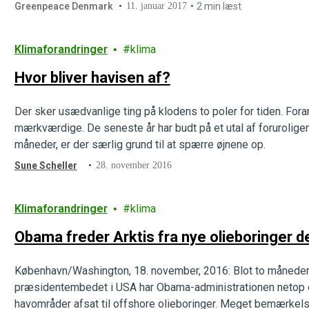
energikilder.
Greenpeace Denmark
11. januar 2017
2 min læst
Klimaforandringer
klima
Hvor bliver havisen af?
Der sker usædvanlige ting på klodens to poler for tiden. Fo
mærkværdige. De seneste år har budt på et utal af forurolige
måneder, er der særlig grund til at spærre øjnene op.
Sune Scheller
28. november 2016
Klimaforandringer
klima
Obama freder Arktis fra nye olieboringer 
København/Washington, 18. november, 2016: Blot to måneder
præsidentembedet i USA har Obama-administrationen netop of
havområder afsat til offshore olieboringer. Meget bemærkel