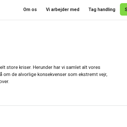
Om os
Vi arbejder med
Tag handling
t store kriser. Herunder har vi samlet alt vores
 om de alvorlige konsekvenser som ekstremt vejr,
ver.