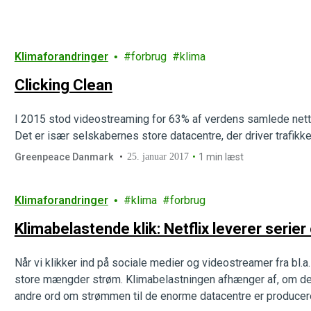
Klimaforandringer
forbrug
klima
Clicking Clean
I 2015 stod videostreaming for 63% af verdens samlede nettraf
Det er især selskabernes store datacentre, der driver trafikk
Greenpeace Danmark
25. januar 2017
1 min læst
Klimaforandringer
klima
forbrug
Klimabelastende klik: Netflix leverer serier
Når vi klikker ind på sociale medier og videostreamer fra bl.
store mængder strøm. Klimabelastningen afhænger af, om der e
andre ord om strømmen til de enorme datacentre er producer