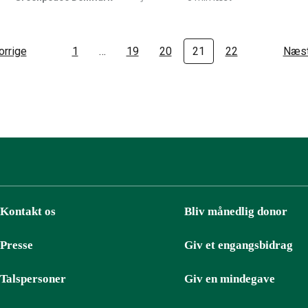
orrige
1
…
19
20
21
22
Næs
Kontakt os
Bliv månedlig donor
Presse
Giv et engangsbidrag
Talspersoner
Giv en mindegave