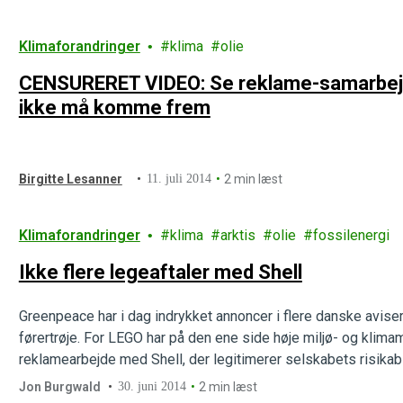
Klimaforandringer
klima
olie
CENSURERET VIDEO: Se reklame-samarbejd
ikke må komme frem
Birgitte Lesanner
11. juli 2014
2 min læst
Klimaforandringer
klima
arktis
olie
fossilenergi
Ikke flere legeaftaler med Shell
Greenpeace har i dag indrykket annoncer i flere danske aviser
førertrøje. For LEGO har på den ene side høje miljø- og klim
reklamearbejde med Shell, der legitimerer selskabets risikable
benzin.
Jon Burgwald
30. juni 2014
2 min læst