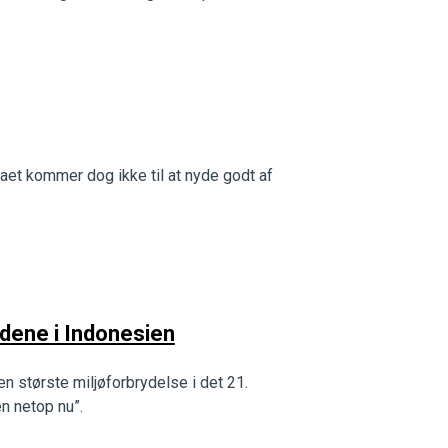
strækning. En sejr for miljø og klima og et
aet kommer dog ikke til at nyde godt af
andene i Indonesien
 største miljøforbrydelse i det 21.
en netop nu”.