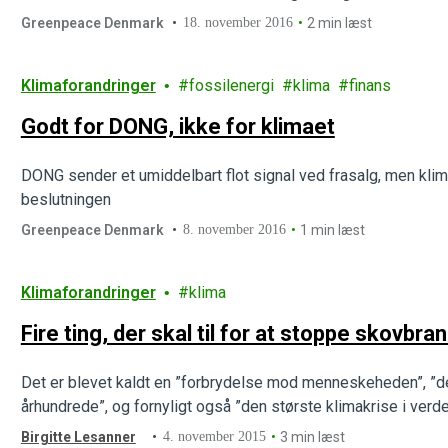
lukket adgangen til både USA's nordatlantiske og arktiske kyst
Greenpeace Denmark
18. november 2016
2 min læst
nederlag til olieindustrien.
Klimaforandringer
fossilenergi
klima
finans
Godt for DONG, ikke for klimaet
DONG sender et umiddelbart flot signal ved frasalg, men klim
beslutningen
Greenpeace Denmark
8. november 2016
1 min læst
Klimaforandringer
klima
Fire ting, der skal til for at stoppe skovbr
Det er blevet kaldt en ”forbrydelse mod menneskeheden”, ”den
århundrede”, og fornyligt også ”den største klimakrise i verd
Birgitte Lesanner
4. november 2015
3 min læst