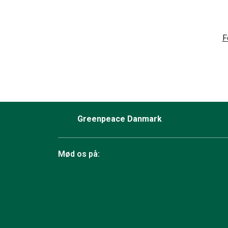
F
Greenpeace Danmark
Mød os på:
Facebook
Bluesky
TikTok
Instagram
YouTube
LinkedIn
RSS