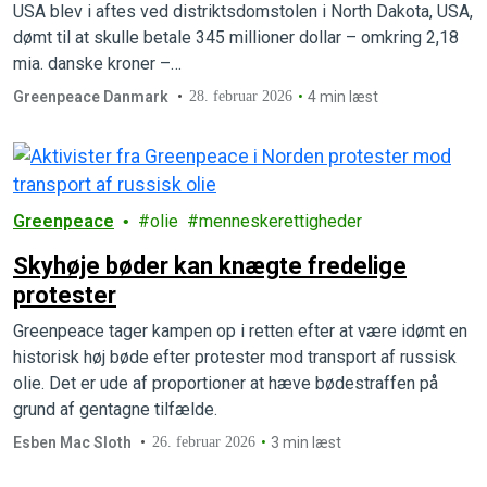
der kan bremse misbrug af retten
USA blev i aftes ved distriktsdomstolen i North Dakota, USA,
dømt til at skulle betale 345 millioner dollar – omkring 2,18
mia. danske kroner –…
Greenpeace Danmark
28. februar 2026
4 min læst
Greenpeace
olie
menneskerettigheder
Skyhøje bøder kan knægte fredelige
protester
Greenpeace tager kampen op i retten efter at være idømt en
historisk høj bøde efter protester mod transport af russisk
olie. Det er ude af proportioner at hæve bødestraffen på
grund af gentagne tilfælde.
Esben Mac Sloth
26. februar 2026
3 min læst