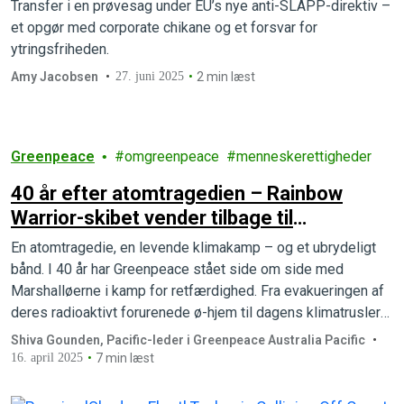
Transfer i en prøvesag under EU’s nye anti-SLAPP-direktiv –
et opgør med corporate chikane og et forsvar for
ytringsfriheden.
Amy Jacobsen
27. juni 2025
2 min læst
Greenpeace
omgreenpeace
menneskerettigheder
40 år efter atomtragedien – Rainbow
Warrior-skibet vender tilbage til
Marshalløerne
En atomtragedie, en levende klimakamp – og et ubrydeligt
bånd. I 40 år har Greenpeace stået side om side med
Marshalløerne i kamp for retfærdighed. Fra evakueringen af
deres radioaktivt forurenede ø-hjem til dagens klimatrusler
og håb om en bæredygtig fremtid.
Shiva Gounden, Pacific-leder i Greenpeace Australia Pacific
16. april 2025
7 min læst