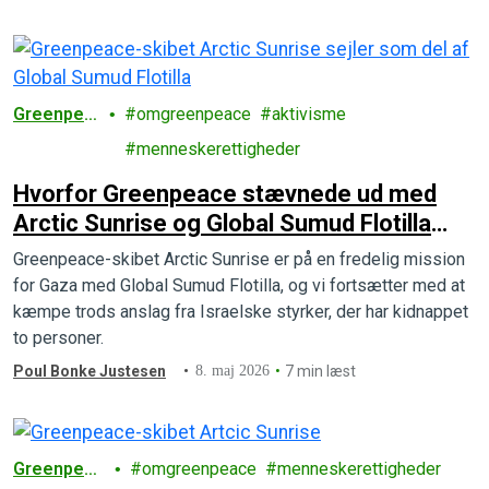
Greenpea
omgreenpeace
aktivisme
ce
menneskerettigheder
Hvorfor Greenpeace stævnede ud med
Arctic Sunrise og Global Sumud Flotilla
for at sejle til Gaza, og hvad der er sket
Greenpeace-skibet Arctic Sunrise er på en fredelig mission
for Gaza med Global Sumud Flotilla, og vi fortsætter med at
kæmpe trods anslag fra Israelske styrker, der har kidnappet
to personer.
Poul Bonke Justesen
8. maj 2026
7 min læst
Greenpeac
omgreenpeace
menneskerettigheder