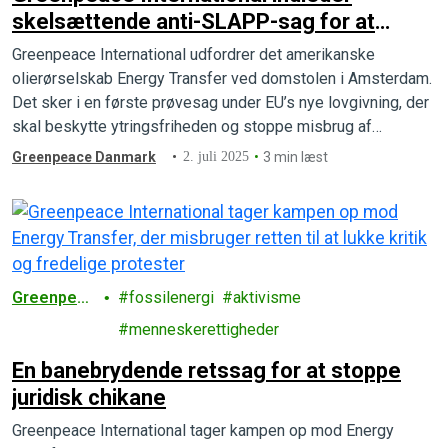
skelsættende anti-SLAPP-sag for at
beskytte ytringsfriheden
Greenpeace International udfordrer det amerikanske
olierørselskab Energy Transfer ved domstolen i Amsterdam.
Det sker i en første prøvesag under EU’s nye lovgivning, der
skal beskytte ytringsfriheden og stoppe misbrug af
retssystemet.
Greenpeace Danmark
2. juli 2025
3 min læst
Greenpeac
fossilenergi
aktivisme
e
menneskerettigheder
En banebrydende retssag for at stoppe
juridisk chikane
Greenpeace International tager kampen op mod Energy