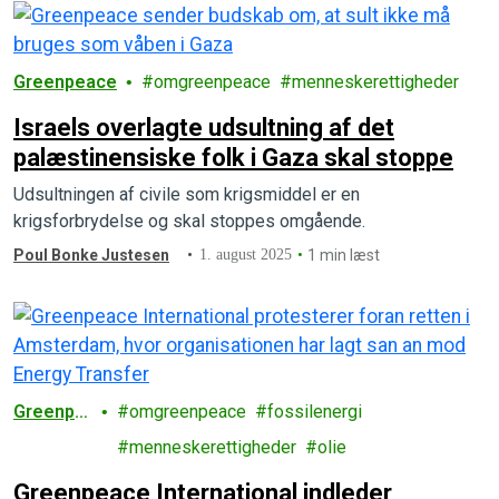
Greenpeace
omgreenpeace
menneskerettigheder
Israels overlagte udsultning af det
palæstinensiske folk i Gaza skal stoppe
Udsultningen af civile som krigsmiddel er en
krigsforbrydelse og skal stoppes omgående.
Poul Bonke Justesen
1. august 2025
1 min læst
Greenpe
omgreenpeace
fossilenergi
ace
menneskerettigheder
olie
Greenpeace International indleder