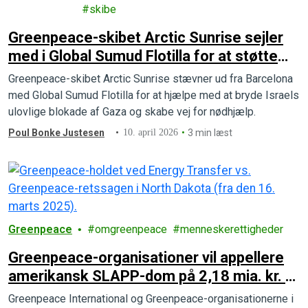
e
skibe
Greenpeace-skibet Arctic Sunrise sejler
med i Global Sumud Flotilla for at støtte
Gaza
Greenpeace-skibet Arctic Sunrise stævner ud fra Barcelona
med Global Sumud Flotilla for at hjælpe med at bryde Israels
ulovlige blokade af Gaza og skabe vej for nødhjælp.
Poul Bonke Justesen
10. april 2026
3 min læst
Greenpeace
omgreenpeace
menneskerettigheder
Greenpeace-organisationer vil appellere
amerikansk SLAPP-dom på 2,18 mia. kr. –
Danmark bør nu tilslutte sig EU-lovgning,
Greenpeace International og Greenpeace-organisationerne i