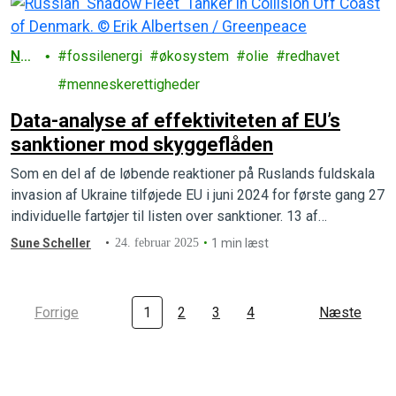
Nat
fossilenergi
økosystem
olie
redhavet
ur
menneskerettigheder
Data-analyse af effektiviteten af EU’s
sanktioner mod skyggeflåden
Som en del af de løbende reaktioner på Ruslands fuldskala
invasion af Ukraine tilføjede EU i juni 2024 for første gang 27
individuelle fartøjer til listen over sanktioner. 13 af…
Sune Scheller
24. februar 2025
1 min læst
Forrige
1
2
3
4
Næste