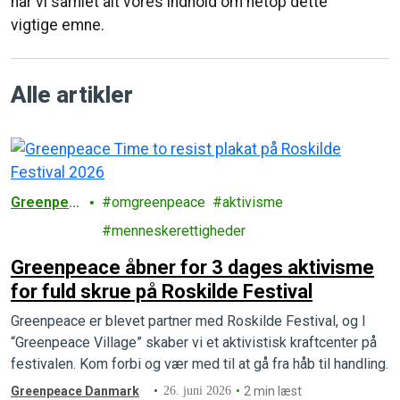
har vi samlet alt vores indhold om netop dette
vigtige emne.
Alle artikler
Greenpea
omgreenpeace
aktivisme
ce
menneskerettigheder
Greenpeace åbner for 3 dages aktivisme
for fuld skrue på Roskilde Festival
Greenpeace er blevet partner med Roskilde Festival, og I
“Greenpeace Village” skaber vi et aktivistisk kraftcenter på
festivalen. Kom forbi og vær med til at gå fra håb til handling.
Greenpeace Danmark
26. juni 2026
2 min læst