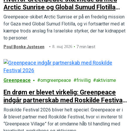
Arctic Sunrise og Global Sumud Flotilla
for at sejle til Gaza, og hvad der er sket
Greenpeace-skibet Arctic Sunrise er på en fredelig mission
for Gaza med Global Sumud Flotilla, og vi fortsætter med at
kæmpe trods anslag fra Israelske styrker, der har kidnappet
to personer.
Poul Bonke Justesen
8. maj 2026
7 min læst
Greenpeace
omgreenpeace
frivillig
aktivisme
En drøm er blevet virkelig: Greenpeace
indgår partnerskab med Roskilde Festival
og skaber et aktivistisk kraftcenter
Roskilde Festival 2026 bliver helt speciel. Greenpeace er i
år blevet partner med Roskilde Festival, hvor vi inviterer til
“Greenpeace Village” for at omdanne håb til handling med
kreativitet, workshops og aktivisme.