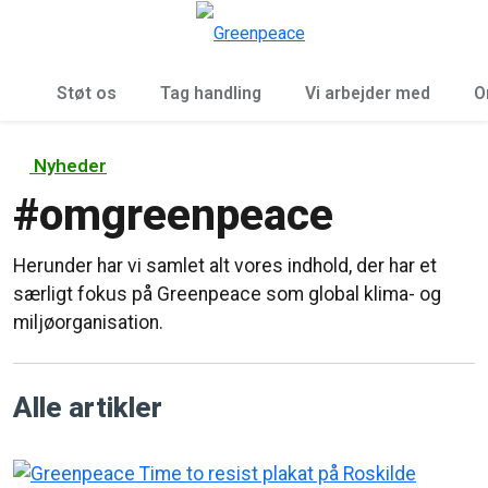
To
Menu
Støt os
Tag handling
Vi arbejder med
O
Nyheder
#
omgreenpeace
Herunder har vi samlet alt vores indhold, der har et
særligt fokus på Greenpeace som global klima- og
miljøorganisation.
Alle artikler