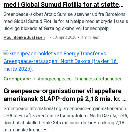
med i Global Sumud Flotilla for at støtte
Gaza
Greenpeace-skibet Arctic Sunrise stævner ud fra Barcelona
med Global Sumud Flotilla for at hjælpe med at bryde Israels
ulovlige blokade af Gaza og skabe vej for nødhjælp.
Poul Bonke Justesen
10. april 2026
3 min læst
Greenpeace
omgreenpeace
menneskerettigheder
Greenpeace-organisationer vil appellere
amerikansk SLAPP-dom på 2,18 mia. kr. –
Danmark bør nu tilslutte sig EU-lovgning,
Greenpeace International og Greenpeace-organisationerne i
der kan bremse misbrug af retten
USA blev i aftes ved distriktsdomstolen i North Dakota, USA,
dømt til at skulle betale 345 millioner dollar – omkring 2,18
mia. danske kroner –…