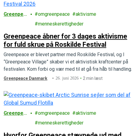
Greenpea
omgreenpeace
aktivisme
ce
menneskerettigheder
Greenpeace åbner for 3 dages aktivisme
for fuld skrue på Roskilde Festival
Greenpeace er blevet partner med Roskilde Festival, og I
“Greenpeace Village” skaber vi et aktivistisk kraftcenter på
festivalen. Kom forbi og vær med til at gå fra håb til handling.
Greenpeace Danmark
26. juni 2026
2 min læst
Greenpea
omgreenpeace
aktivisme
ce
menneskerettigheder
Hvorfor Greenpeace stævnede ud med