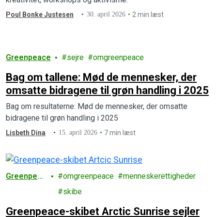
Poul Bonke Justesen
30. april 2026
2 min læst
Greenpeace
sejre
omgreenpeace
Bag om tallene: Mød de mennesker, der
omsatte bidragene til grøn handling i 2025
Bag om resultaterne: Mød de mennesker, der omsatte
bidragene til grøn handling i 2025
Lisbeth Dina
15. april 2026
7 min læst
Greenpeac
omgreenpeace
menneskerettigheder
e
skibe
Greenpeace-skibet Arctic Sunrise sejler