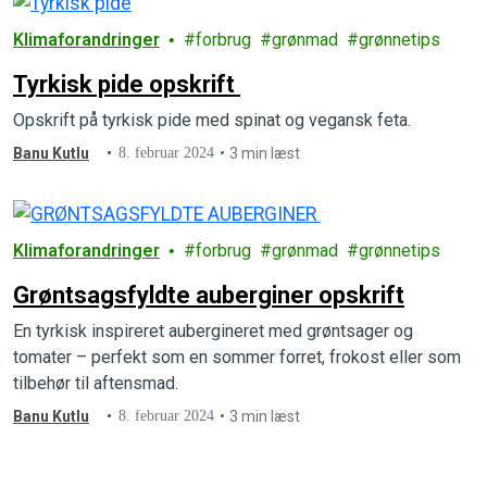
Klimaforandringer
forbrug
grønmad
grønnetips
Tyrkisk pide opskrift
Opskrift på tyrkisk pide med spinat og vegansk feta.
Banu Kutlu
8. februar 2024
3 min læst
Klimaforandringer
forbrug
grønmad
grønnetips
Grøntsagsfyldte auberginer opskrift
En tyrkisk inspireret aubergineret med grøntsager og
tomater – perfekt som en sommer forret, frokost eller som
tilbehør til aftensmad.
Banu Kutlu
8. februar 2024
3 min læst