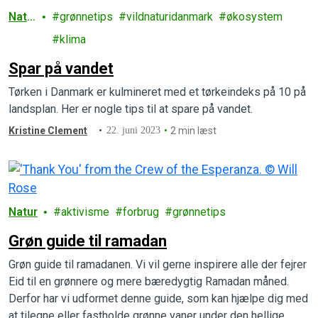
Natu
grønnetips
vildnaturidanmark
økosystem
r
klima
Spar på vandet
Tørken i Danmark er kulmineret med et tørkeindeks på 10 på
landsplan. Her er nogle tips til at spare på vandet.
Kristine Clement
22. juni 2023
2 min læst
Natur
aktivisme
forbrug
grønnetips
Grøn guide til ramadan
Grøn guide til ramadanen. Vi vil gerne inspirere alle der fejrer
Eid til en grønnere og mere bæredygtig Ramadan måned.
Derfor har vi udformet denne guide, som kan hjælpe dig med
at tilegne eller fastholde grønne vaner under den hellige