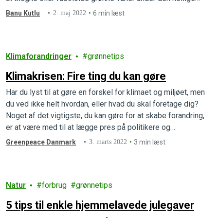
måned, uanset om du er hjemme, i moskeen eller på farten.
Banu Kutlu
2. maj 2022
6 min læst
Klimaforandringer
grønnetips
Klimakrisen: Fire ting du kan gøre
Har du lyst til at gøre en forskel for klimaet og miljøet, men
du ved ikke helt hvordan, eller hvad du skal foretage dig?
Noget af det vigtigste, du kan gøre for at skabe forandring,
er at være med til at lægge pres på politikere og
virksomheder. Hvordan spørg du? Her er fire konkrete tips…
Greenpeace Danmark
3. marts 2022
3 min læst
Natur
forbrug
grønnetips
5 tips til enkle hjemmelavede julegaver