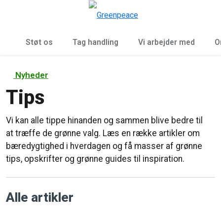
To
Menu
Støt os
Tag handling
Vi arbejder med
O
Nyheder
Tips
Vi kan alle tippe hinanden og sammen blive bedre til
at træffe de grønne valg. Læs en række artikler om
bæredygtighed i hverdagen og få masser af grønne
tips, opskrifter og grønne guides til inspiration.
Alle artikler