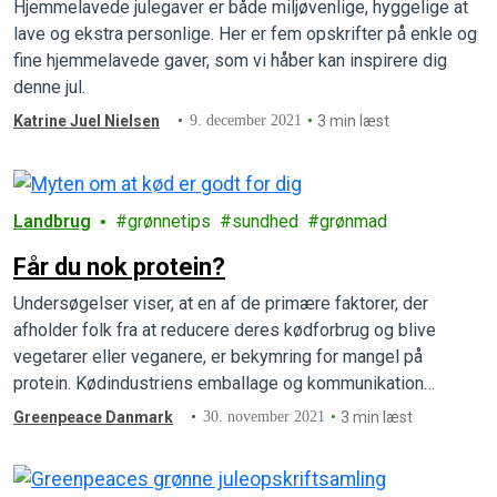
Hjemmelavede julegaver er både miljøvenlige, hyggelige at
lave og ekstra personlige. Her er fem opskrifter på enkle og
fine hjemmelavede gaver, som vi håber kan inspirere dig
denne jul.
Katrine Juel Nielsen
9. december 2021
3 min læst
Landbrug
grønnetips
sundhed
grønmad
Får du nok protein?
Undersøgelser viser, at en af de primære faktorer, der
afholder folk fra at reducere deres kødforbrug og blive
vegetarer eller veganere, er bekymring for mangel på
protein. Kødindustriens emballage og kommunikation
bestræber sig på at forstærke denne effektive proteinmyte.
Greenpeace Danmark
30. november 2021
3 min læst
Mærkater og emballage anfører tydeligt og stolt
kødprodukter som proteinkilde.