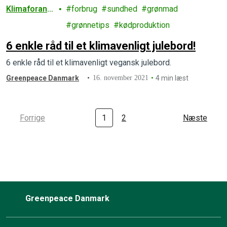
Klimaforand
forbrug
sundhed
grønmad
ringer
grønnetips
kødproduktion
6 enkle råd til et klimavenligt julebord!
6 enkle råd til et klimavenligt vegansk julebord.
Greenpeace Danmark
16. november 2021
4 min læst
Forrige
1
2
Næste
Greenpeace Danmark