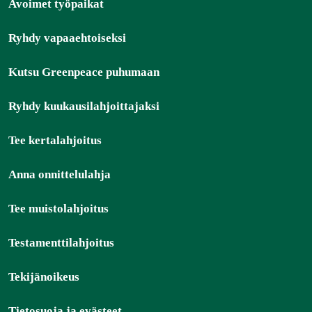
Avoimet työpaikat
Ryhdy vapaaehtoiseksi
Kutsu Greenpeace puhumaan
Ryhdy kuukausilahjoittajaksi
Tee kertalahjoitus
Anna onnittelulahja
Tee muistolahjoitus
Testamenttilahjoitus
Tekijänoikeus
Tietosuoja ja evästeet