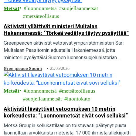
Metsät
luonnonmetsä
suojellaanmetsät
metsäteollisuus
Aktivistit yllättivät ministeri Multalan
Hakaniemessä: “Törkeä vedätys täytyy pysäyttää”
Greenpeacen aktivistit vetosivat ympäristöministeri Sari
Multalaan Paasitornin edustalla Hakaniemessä, jotta
ministeri pysäyttäisi Suomen luonnonsuojeluhistorian
suurimman vedätyksen ja pelastaisi luonnonmetsät. “Maa- ja
Greenpeace Suomi
25/05/2026
metsätalousministeriön valmistelema törkeä vedätys täytyy
pysäyttää. Ympäristöministeri Sari Multalalla…
Metsät
luonnonmetsä
metsäteollisuus
suojellaanmetsät
luontokato
Aktivistit läväyttivät vetoomuksen 10 metrin
korkeudesta: “Luonnonmetsät eivät sovi selluksi”
Metsä Groupin sellukattilaan on toistuvasti päätynyt puuta
luonnoltaan arvokkaista metsistä. 17 000 ihmistä allekirjoitti