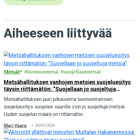
Aiheeseen liittyvää
Metsät
luonnonmetsä
suojellaanmetsät
Metsähallituksen vanhojen metsien suojeluesitys
täysin riittämätön: “Suojellaan jo suojeltuja
metsiä”
Metsähallituksen juuri julkaisema luonnonmetsien
suojeluesitys suojelee suurilta osin jo suojeltuja metsiä.
Uuden suojelun määrä on riittämätön.
Mari Vaara
28/05/2026