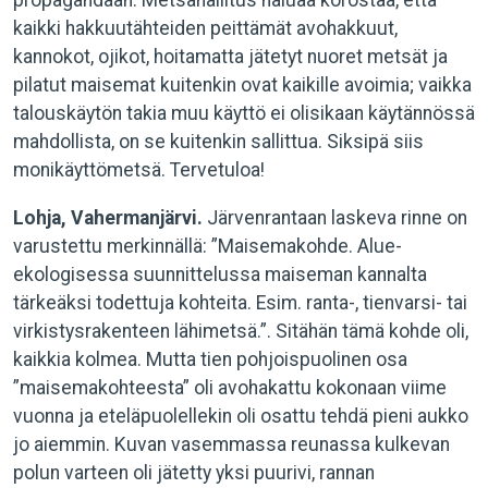
propagandaan. Metsähallitus haluaa korostaa, että
kaikki hakkuutähteiden peittämät avohakkuut,
kannokot, ojikot, hoitamatta jätetyt nuoret metsät ja
pilatut maisemat kuitenkin ovat kaikille avoimia; vaikka
talouskäytön takia muu käyttö ei olisikaan käytännössä
mahdollista, on se kuitenkin sallittua. Siksipä siis
monikäyttömetsä. Tervetuloa!
Lohja, Vahermanjärvi.
Järvenrantaan laskeva rinne on
varustettu merkinnällä: ”Maisemakohde. Alue-
ekologisessa suunnittelussa maiseman kannalta
tärkeäksi todettuja kohteita. Esim. ranta-, tienvarsi- tai
virkistysrakenteen lähimetsä.”. Sitähän tämä kohde oli,
kaikkia kolmea. Mutta tien pohjoispuolinen osa
”maisemakohteesta” oli avohakattu kokonaan viime
vuonna ja eteläpuolellekin oli osattu tehdä pieni aukko
jo aiemmin. Kuvan vasemmassa reunassa kulkevan
polun varteen oli jätetty yksi puurivi, rannan