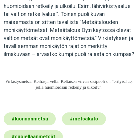
huomioidaan retkeily ja ulkoilu. Esim. lähivirkistysalue
tai valtion retkeilyalue.”. Toinen puoli kuvan
maisemasta on sitten tavallista ”Metsätalouden
monikäyttömetsät. Metsätalous Oy:n käytössä olevat
valtion metsät ovat monikäyttömetsiä.” Virkistyksen ja
tavallisemman monikäytön rajat on merkitty
ilmakuvaan – arvaatko kumpi puoli rajasta on kumpaa?
Virkistysmetsää Keihäsjärvellä. Keltaisen viivan sisäpuoli on ”erityisalue,
jolla huomioidaan retkeily ja ulkoilu”.
#
luonnonmetsä
#
metsäkato
#
suojellaanmetsät