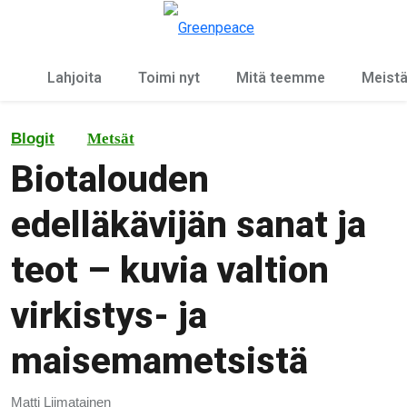
Ky
Valikko
Lahjoita
Toimi nyt
Mitä teemme
Meist
Blogit
Metsät
Biotalouden
edelläkävijän sanat ja
teot – kuvia valtion
virkistys- ja
maisemametsistä
Matti Liimatainen