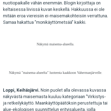
nuotiopaikalle vähän enemmän. Blogin kirjoittaja on
keltaisessa liivissä kuvan keskellä. Hakkuussa ei ole
mitään eroa viereisiin ei-maisemakohteisiin verrattuna.
Samaa hakattua ”monikäyttömetsää” kaikki.
Näkymä maisema-alueella.
Näkymä ”maisema-alueelta” luoteesta kaakkoon Vahermanjärvelle.
Loppi, Keihäsjärvi.
Noin puolet alla olevassa kuvassa
näkyvästä maisemasta kuuluu kategoriaan ”Virkistys-
ja retkeilykäyttö. Maankäyttöpäätöksin perustettuja tai
alue-ekologisen suunnittelun erityisalueita, joilla