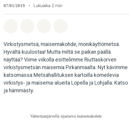
•
Lukuaika 2 min
07/01/2019
Jaa Whatsapp
Jaa Facebook
Jaa Email
Share on Bluesky
Virkistysmetsä, maisemakohde, monikäyttömetsä.
Hyvältä kuulostaa! Mutta miltä se paikan päällä
näyttää? Viime viikolla esittelimme Riuttaskorven
virkistysmetsän maisemia Pirkanmaalta. Nyt kävimme
katsomassa Metsähallituksen kartoilla komeilevia
virkistys- ja maisema-alueita Lopella ja Lohjalla. Katso
ja hämmästy.
Vahermanjärvellä sijaitseva maisemakohde.