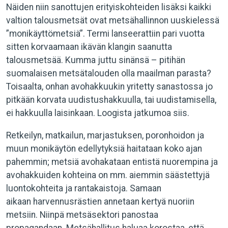
Näiden niin sanottujen erityiskohteiden lisäksi kaikki
valtion talousmetsät ovat metsähallinnon uuskielessä
”monikäyttömetsiä”. Termi lanseerattiin pari vuotta
sitten korvaamaan ikävän klangin saanutta
talousmetsää. Kumma juttu sinänsä – pitihän
suomalaisen metsätalouden olla maailman parasta?
Toisaalta, onhan avohakkuukin yritetty sanastossa jo
pitkään korvata uudistushakkuulla, tai uudistamisella,
ei hakkuulla laisinkaan. Loogista jatkumoa siis.
Retkeilyn, matkailun, marjastuksen, poronhoidon ja
muun monikäytön edellytyksiä haitataan koko ajan
pahemmin; metsiä avohakataan entistä nuorempina ja
avohakkuiden kohteina on mm. aiemmin säästettyjä
luontokohteita ja rantakaistoja. Samaan
aikaan harvennusrästien annetaan kertyä nuoriin
metsiin. Niinpä metsäsektori panostaa