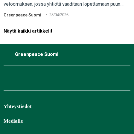
vetoomuksen, jossa yhtiötä vaaditaan lopettamaan puun
ostaminen luonnonmetsistä. Greenpeacen aktivistit
Greenpeace Suomi
28/04/2026
toimittivat vetoomuksen yhtiön pääkonttorille Espooseen
luovalla…
Näytä kaikki artikkelit
Greenpeace Suomi
Yhteystiedot
Medialle