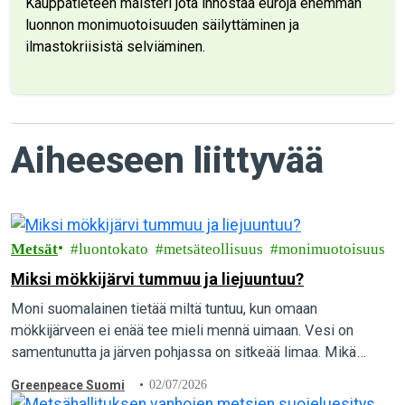
Kauppatieteen maisteri jota innostaa euroja enemmän
luonnon monimuotoisuuden säilyttäminen ja
ilmastokriisistä selviäminen.
Aiheeseen liittyvää
Metsät
luontokato
metsäteollisuus
monimuotoisuus
Miksi mökkijärvi tummuu ja liejuuntuu?
Moni suomalainen tietää miltä tuntuu, kun omaan
mökkijärveen ei enää tee mieli mennä uimaan. Vesi on
samentunutta ja järven pohjassa on sitkeää limaa. Mikä
aiheuttaa vesien pilaantumista, ja mitä yksittäinen…
Greenpeace Suomi
02/07/2026