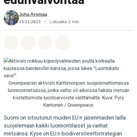
Juha Aromaa
•
Lukuaika 2 min
13/11/2023
Jaa Whatsapp
Jaa Facebook
Jaa Email
Share on Bluesky
Greenpeacen aktivisti Karttimonjoen suojelemattomassa
luonnonmetsässä, jonka valtio oli aikeissa hakata metsän
kiistattomista luontoarvoista välittämättä. Kuva: Pyry
Kantonen / Greenpeace.
Suomi on sitoutunut muiden EU:n jäsenmaiden lailla
suojelemaan kaikki luonnontilaiset ja vanhat
metsänsä. Kyse on EU:n biodiversiteettistrategian