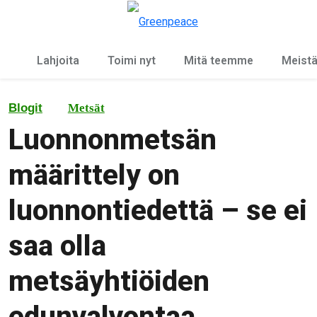
Ky
Valikko
Lahjoita
Toimi nyt
Mitä teemme
Meist
Blogit
Metsät
Luonnonmetsän
määrittely on
luonnontiedettä – se ei
saa olla
metsäyhtiöiden
edunvalvontaa