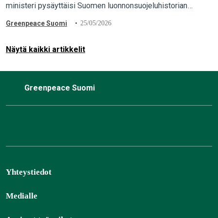
ministeri pysäyttäisi Suomen luonnonsuojeluhistorian
suurimman vedätyksen ja pelastaisi luonnonmetsät. “Maa- ja
Greenpeace Suomi
25/05/2026
metsätalousministeriön valmistelema törkeä vedätys täytyy
pysäyttää. Ympäristöministeri Sari Multalalla…
Näytä kaikki artikkelit
Greenpeace Suomi
Yhteystiedot
Medialle