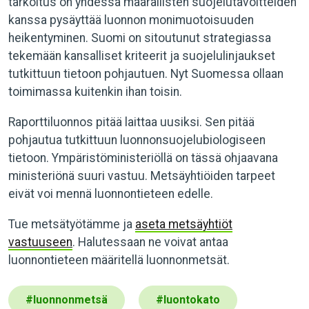
tarkoitus on yhdessä määrällisten suojelutavoitteiden
kanssa pysäyttää luonnon monimuotoisuuden
heikentyminen. Suomi on sitoutunut strategiassa
tekemään kansalliset kriteerit ja suojelulinjaukset
tutkittuun tietoon pohjautuen. Nyt Suomessa ollaan
toimimassa kuitenkin ihan toisin.
Raporttiluonnos pitää laittaa uusiksi. Sen pitää
pohjautua tutkittuun luonnonsuojelubiologiseen
tietoon. Ympäristöministeriöllä on tässä ohjaavana
ministeriönä suuri vastuu. Metsäyhtiöiden tarpeet
eivät voi mennä luonnontieteen edelle.
Tue metsätyötämme ja
aseta metsäyhtiöt
vastuuseen
. Halutessaan ne voivat antaa
luonnontieteen määritellä luonnonmetsät.
#
luonnonmetsä
#
luontokato