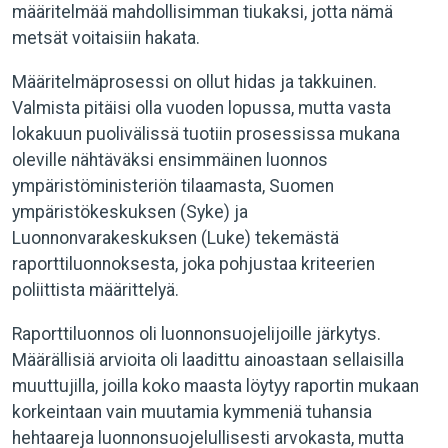
määritelmää mahdollisimman tiukaksi, jotta nämä
metsät voitaisiin hakata.
Määritelmäprosessi on ollut hidas ja takkuinen.
Valmista pitäisi olla vuoden lopussa, mutta vasta
lokakuun puolivälissä tuotiin prosessissa mukana
oleville nähtäväksi ensimmäinen luonnos
ympäristöministeriön tilaamasta, Suomen
ympäristökeskuksen (Syke) ja
Luonnonvarakeskuksen (Luke) tekemästä
raporttiluonnoksesta, joka pohjustaa kriteerien
poliittista määrittelyä.
Raporttiluonnos oli luonnonsuojelijoille järkytys.
Määrällisiä arvioita oli laadittu ainoastaan sellaisilla
muuttujilla, joilla koko maasta löytyy raportin mukaan
korkeintaan vain muutamia kymmeniä tuhansia
hehtaareja luonnonsuojelullisesti arvokasta, mutta