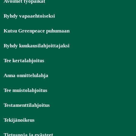
Avoimet työpaikat
Ryhdy vapaaehtoiseksi
Kutsu Greenpeace puhumaan
Ryhdy kuukausilahjoittajaksi
Tee kertalahjoitus
Anna onnittelulahja
Tee muistolahjoitus
Testamenttilahjoitus
Tekijänoikeus
Tietosuoja ja evästeet