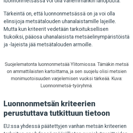
luonnonmetsässä voi olla vähemmänkin lahopuuta.
Tärkeintä on, että luonnonmetsässä on ja voi olla
elinsijoja metsätalouden uhanalaistamille lajeille.
Mutta kun kriteerit vedetään tarkoituksellisen
tiukoiksi, pääosa uhanalaisista metsäelinympäristöistä
ja -lajeista jää metsätalouden armoille.
Suojelematonta luonnonmetsää Ylitorniossa. Tämäkin metsä
on ammattilaisten kartoittama, ja sen suojelu olisi metsien
monimuotoisuuden varjelemisen vuoksi tärkeää. Kuva:
Luonnonmetsä-työryhmä.
Luonnonmetsän kriteerien
perustuttava tutkittuun tietoon
EU:ssa yhdessä päätettyjen vanhan metsän kriteerien