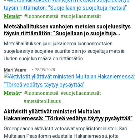
Metsät
luonnonmetsä
suojellaanmetsät
Metsähallituksen vanhojen metsien suojeluesitys
täysin riittämätön: “Suojellaan jo suojeltuja
metsiä”
Metsähallituksen juuri julkaisema luonnonmetsien
suojeluesitys suojelee suurilta osin jo suojeltuja metsiä.
Uuden suojelun määrä on riittämätön.
Mari Vaara
28/05/2026
Metsät
luonnonmetsä
suojellaanmetsät
metsäteollisuus
Aktivistit yllättivät ministeri Multalan
Hakaniemessä: “Törkeä vedätys täytyy pysäyttää”
Greenpeacen aktivistit vetosivat ympäristöministeri Sari
Multalaan Paasitornin edustalla Hakaniemessä, jotta