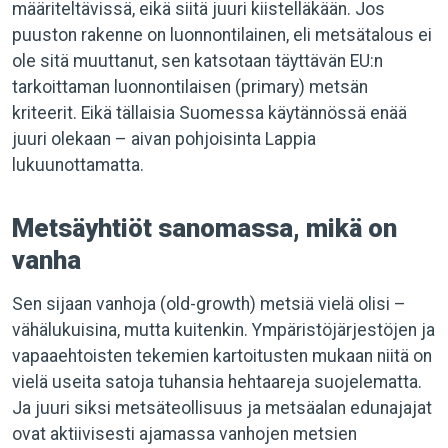
määriteltävissä, eikä siitä juuri kiistelläkään. Jos
puuston rakenne on luonnontilainen, eli metsätalous ei
ole sitä muuttanut, sen katsotaan täyttävän EU:n
tarkoittaman luonnontilaisen (primary) metsän
kriteerit. Eikä tällaisia Suomessa käytännössä enää
juuri olekaan – aivan pohjoisinta Lappia
lukuunottamatta.
Metsäyhtiöt sanomassa, mikä on
vanha
Sen sijaan vanhoja (old-growth) metsiä vielä olisi –
vähälukuisina, mutta kuitenkin. Ympäristöjärjestöjen ja
vapaaehtoisten tekemien kartoitusten mukaan niitä on
vielä useita satoja tuhansia hehtaareja suojelematta.
Ja juuri siksi metsäteollisuus ja metsäalan edunajajat
ovat aktiivisesti ajamassa vanhojen metsien