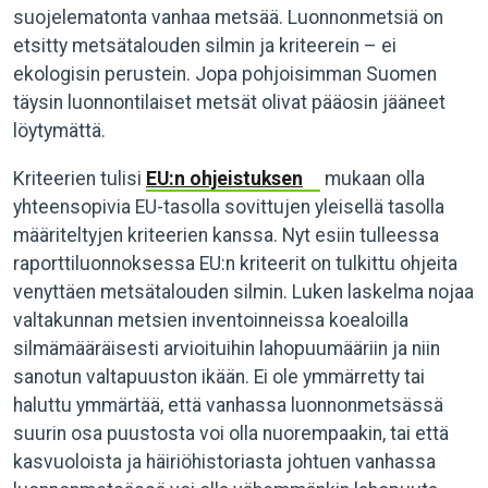
suojelematonta vanhaa metsää. Luonnonmetsiä on
etsitty metsätalouden silmin ja kriteerein – ei
ekologisin perustein. Jopa pohjoisimman Suomen
täysin luonnontilaiset metsät olivat pääosin jääneet
löytymättä.
Kriteerien tulisi
EU:n ohjeistuksen
mukaan olla
yhteensopivia EU-tasolla sovittujen yleisellä tasolla
määriteltyjen kriteerien kanssa. Nyt esiin tulleessa
raporttiluonnoksessa EU:n kriteerit on tulkittu ohjeita
venyttäen metsätalouden silmin. Luken laskelma nojaa
valtakunnan metsien inventoinneissa koealoilla
silmämääräisesti arvioituihin lahopuumääriin ja niin
sanotun valtapuuston ikään. Ei ole ymmärretty tai
haluttu ymmärtää, että vanhassa luonnonmetsässä
suurin osa puustosta voi olla nuorempaakin, tai että
kasvuoloista ja häiriöhistoriasta johtuen vanhassa