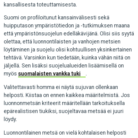
kansallisesta toteuttamisesta.
Suomi on profiloitunut kansainvälisesti sekä
huipputason ympäristötiedon ja -tutkimuksen maana
että ympäristönsuojelun edelläkävijänä. Olisi siis syytä
olettaa, että luonnontilaisten ja vanhojen metsien
löytäminen ja suojelu olisi kohtuullisen yksinkertainen
tehtävä. Varsinkin kun tiedetään, kuinka vähän niitä on
jäljellä. Sen lisäksi suojelualueiden lisäämisellä on
myös
suomalaisten vankka tuki
.
Valitettavasti homma ei näytä sujuvan ollenkaan
helposti. Kiistaa on ennen kaikkea määritelmistä. Jos
luonnonmetsän kriteerit määritellään tarkoituksella
epärealistisen tiukiksi, suojeltavaa metsää ei juuri
löydy.
Luonnontilainen metsä on vielä kohtalaisen helposti