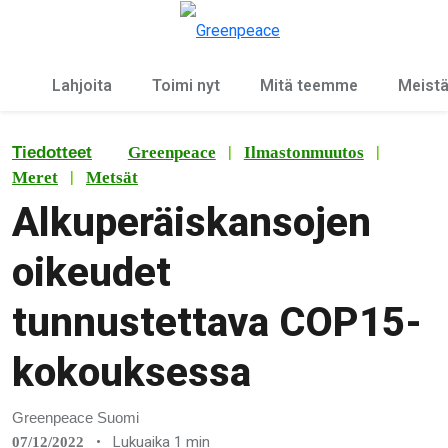
Ky
Valikko
Lahjoita
Toimi nyt
Mitä teemme
Meist
|
|
Tiedotteet
Greenpeace
Ilmastonmuutos
|
Meret
Metsät
Alkuperäiskansojen
oikeudet
tunnustettava COP15-
kokouksessa
Greenpeace Suomi
•
Lukuaika 1 min
07/12/2022