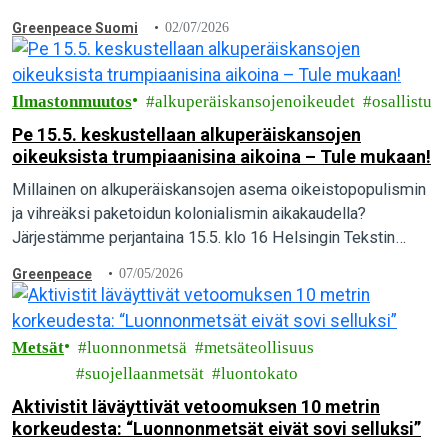
aiheuttaa vesien pilaantumista, ja mitä yksittäinen…
Greenpeace Suomi
02/07/2026
Ilmastonmuutos
alkuperäiskansojenoikeudet
osallistu
Pe 15.5. keskustellaan alkuperäiskansojen
oikeuksista trumpiaanisina aikoina – Tule mukaan!
Millainen on alkuperäiskansojen asema oikeistopopulismin
ja vihreäksi paketoidun kolonialismin aikakaudella?
Järjestämme perjantaina 15.5. klo 16 Helsingin Tekstin
talolla keskustelutilaisuuden Our land, our future –
Greenpeace
07/05/2026
Alkuperäiskansojen oikeudet trumpiaanisina aikoina.
Tervetuloa mukaan!
Metsät
luonnonmetsä
metsäteollisuus
suojellaanmetsät
luontokato
Aktivistit läväyttivät vetoomuksen 10 metrin
korkeudesta: “Luonnonmetsät eivät sovi selluksi”