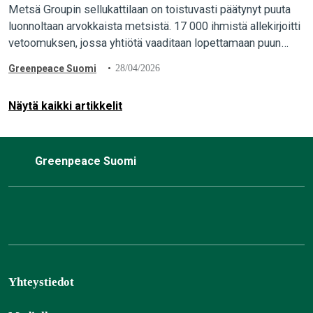
Metsä Groupin sellukattilaan on toistuvasti päätynyt puuta
luonnoltaan arvokkaista metsistä. 17 000 ihmistä allekirjoitti
vetoomuksen, jossa yhtiötä vaaditaan lopettamaan puun
ostaminen luonnonmetsistä. Greenpeacen aktivistit
Greenpeace Suomi
28/04/2026
toimittivat vetoomuksen yhtiön pääkonttorille Espooseen
luovalla…
Näytä kaikki artikkelit
Greenpeace Suomi
Yhteystiedot