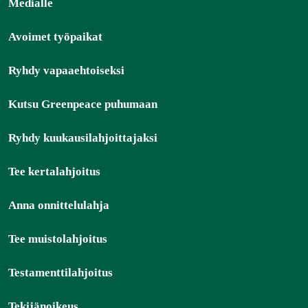
Medialle
Avoimet työpaikat
Ryhdy vapaaehtoiseksi
Kutsu Greenpeace puhumaan
Ryhdy kuukausilahjoittajaksi
Tee kertalahjoitus
Anna onnittelulahja
Tee muistolahjoitus
Testamenttilahjoitus
Tekijänoikeus