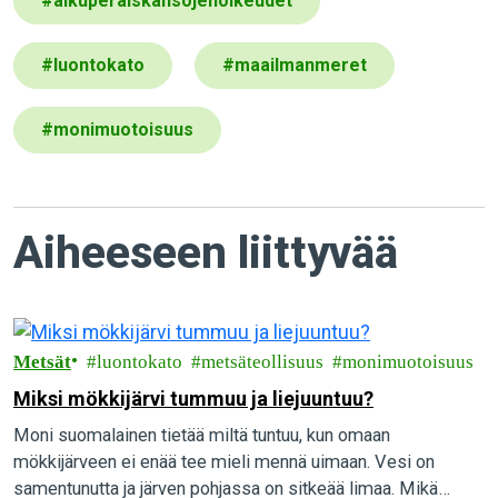
#
alkuperäiskansojenoikeudet
#
luontokato
#
maailmanmeret
#
monimuotoisuus
Aiheeseen liittyvää
Metsät
luontokato
metsäteollisuus
monimuotoisuus
Miksi mökkijärvi tummuu ja liejuuntuu?
Moni suomalainen tietää miltä tuntuu, kun omaan
mökkijärveen ei enää tee mieli mennä uimaan. Vesi on
samentunutta ja järven pohjassa on sitkeää limaa. Mikä