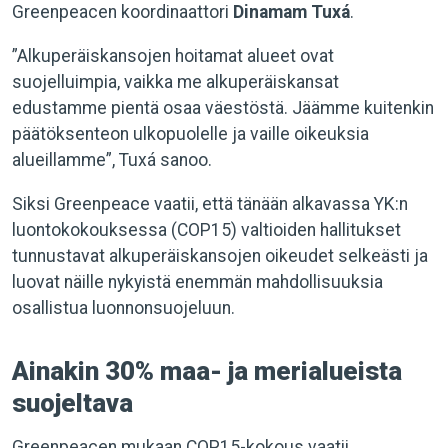
Greenpeacen koordinaattori
Dinamam Tuxá
.
”Alkuperäiskansojen hoitamat alueet ovat
suojelluimpia, vaikka me alkuperäiskansat
edustamme pientä osaa väestöstä. Jäämme kuitenkin
päätöksenteon ulkopuolelle ja vaille oikeuksia
alueillamme”, Tuxá sanoo.
Siksi Greenpeace vaatii, että tänään alkavassa YK:n
luontokokouksessa (COP15) valtioiden hallitukset
tunnustavat alkuperäiskansojen oikeudet selkeästi ja
luovat näille nykyistä enemmän mahdollisuuksia
osallistua luonnonsuojeluun.
Ainakin 30% maa- ja merialueista
suojeltava
Greenpeacen mukaan COP15-kokous vaatii