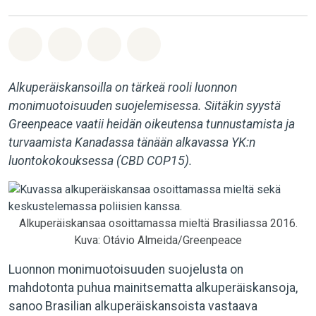
Jaa Whatsapp
Jaa Facebook
Jaa Email
Share on Bluesky
Alkuperäiskansoilla on tärkeä rooli luonnon
monimuotoisuuden suojelemisessa. Siitäkin syystä
Greenpeace vaatii heidän oikeutensa tunnustamista ja
turvaamista Kanadassa tänään alkavassa YK:n
luontokokouksessa (CBD COP15).
Alkuperäiskansaa osoittamassa mieltä Brasiliassa 2016.
Kuva: Otávio Almeida/Greenpeace
Luonnon monimuotoisuuden suojelusta on
mahdotonta puhua mainitsematta alkuperäiskansoja,
sanoo Brasilian alkuperäiskansoista vastaava