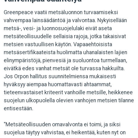
Greenpeace vaatii metsäluonnon turvaamiseksi
vahvempaa lainsäädäntöä ja valvontaa. Nykyisellään
metsä-, vesi- ja luonnosuojelulaki eivät aseta
metsäteollisuudelle sellaisia rajoja, jotka takaisivat
metsien vastuullisen käytön. Vapaaehtoisista
metsäsertifikaateista huolimatta uhanalaisten lajien
elinympäristöjä, pienvesiä ja suoluontoa turmellaan,
eivätkä edes vanhat metsät ole turvassa hakkuilta.
Jos Orpon hallitus suunnitelmiensa mukaisesti
hyväksyy aiempaa huomattavasti ahtaammat,
tieteenvastaiset kriteerit vanhoille metsille, heikkenee
suojelun ulkopuolella olevien vanhojen metsien tilanne
entisestään.
“Metsäteollisuuden omavalvonta ei toimi, ja siksi
suojelua täytyy vahvistaa, ei heikentää, kuten nyt on