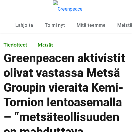
Ky
Valikko
Lahjoita
Toimi nyt
Mitä teemme
Meist
Tiedotteet
Metsät
Greenpeacen aktivistit
olivat vastassa Metsä
Groupin vieraita Kemi-
Tornion lentoasemalla
– “metsäteollisuuden
on mahduttava