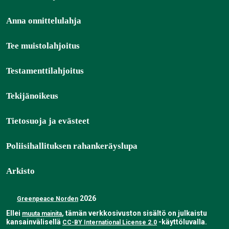
Anna onnittelulahja
Tee muistolahjoitus
Testamenttilahjoitus
Tekijänoikeus
Tietosuoja ja evästeet
Poliisihallituksen rahankeräyslupa
Arkisto
2026
Greenpeace Norden
Ellei
, tämän verkkosivuston sisältö on julkaistu
muuta mainita
kansainvälisellä
-käyttöluvalla.
CC-BY International License 2.0