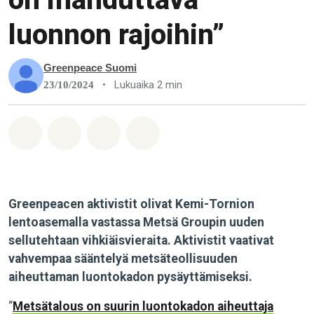
luonnon rajoihin”
Greenpeace Suomi
•
Lukuaika 2 min
23/10/2024
Jaa Whatsapp
Jaa Facebook
Jaa Email
Share on Bluesky
Greenpeacen aktivistit olivat Kemi-Tornion
lentoasemalla vastassa Metsä Groupin uuden
sellutehtaan vihkiäisvieraita. Aktivistit vaativat
vahvempaa sääntelyä metsäteollisuuden
aiheuttaman luontokadon pysäyttämiseksi.
“
Metsätalous on suurin luontokadon aiheuttaja