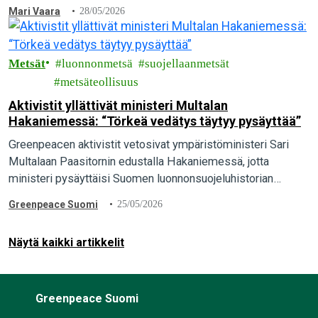
Mari Vaara
28/05/2026
Metsät
luonnonmetsä
suojellaanmetsät
metsäteollisuus
Aktivistit yllättivät ministeri Multalan
Hakaniemessä: “Törkeä vedätys täytyy pysäyttää”
Greenpeacen aktivistit vetosivat ympäristöministeri Sari
Multalaan Paasitornin edustalla Hakaniemessä, jotta
ministeri pysäyttäisi Suomen luonnonsuojeluhistorian
suurimman vedätyksen ja pelastaisi luonnonmetsät. “Maa- ja
Greenpeace Suomi
25/05/2026
metsätalousministeriön valmistelema törkeä vedätys täytyy
pysäyttää. Ympäristöministeri Sari Multalalla…
Näytä kaikki artikkelit
Greenpeace Suomi