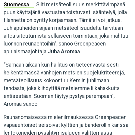
Suomessa
. Silti metsäteollisuus merkittävimpänä
puun käyttäjänä vastustaa toistuvasti sääntelyä, jolla
tilannetta on pyritty korjaamaan. Tämä ei voi jatkua.
Juhlapuheiden sijaan metsäteollisuudelta tarvitaan
aitoa sitoutumista sellaiseen toimintaan, joka mahtuu
luonnon reunaehtoihin”, sanoo Greenpeacen
apulaismaajohtaja
Juha Aromaa
.
“Samaan aikaan kun hallitus on tieteenvastaisesti
heikentämässä vanhojen metsien suojelukriteerejä,
metsäteollisuus kokoontuu Kemiin juhlimaan
tehdasta, joka kiihdyttää metsiemme liikahakkuita
entisestään. Suomen täytyy pystyä parempaan”,
Aromaa sanoo.
Rauhanomaisessa mielenilmauksessa Greenpeacen
vapaaehtoiset seisoivat kylttien ja banderollin kanssa
lentokoneiden pysähtymisalueen välittömässä