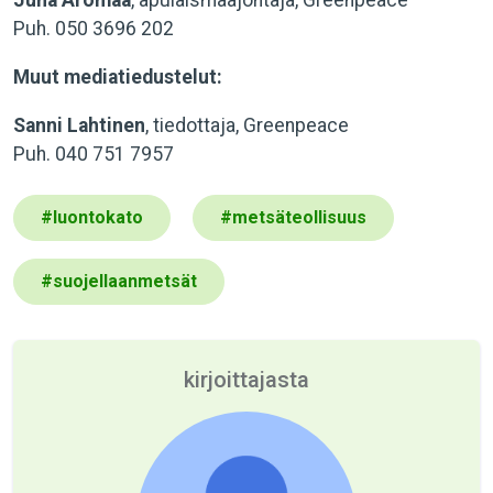
Juha Aromaa
, apulaismaajohtaja, Greenpeace
Puh. 050 3696 202
Muut mediatiedustelut:
Sanni Lahtinen
, tiedottaja, Greenpeace
Puh. 040 751 7957
#
luontokato
#
metsäteollisuus
#
suojellaanmetsät
kirjoittajasta