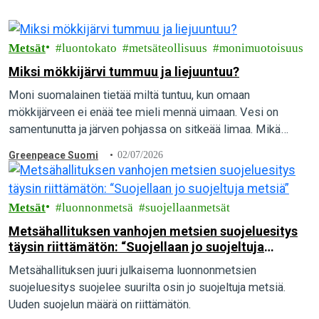
Metsät
luontokato
metsäteollisuus
monimuotoisuus
Miksi mökkijärvi tummuu ja liejuuntuu?
Moni suomalainen tietää miltä tuntuu, kun omaan
mökkijärveen ei enää tee mieli mennä uimaan. Vesi on
samentunutta ja järven pohjassa on sitkeää limaa. Mikä
aiheuttaa vesien pilaantumista, ja mitä yksittäinen…
Greenpeace Suomi
02/07/2026
Metsät
luonnonmetsä
suojellaanmetsät
Metsähallituksen vanhojen metsien suojeluesitys
täysin riittämätön: “Suojellaan jo suojeltuja
metsiä”
Metsähallituksen juuri julkaisema luonnonmetsien
suojeluesitys suojelee suurilta osin jo suojeltuja metsiä.
Uuden suojelun määrä on riittämätön.