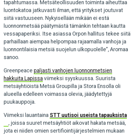
tapahtumassa. Metsäteollisuuden toiminta aiheuttaa
luontokatoa jatkuvasti ilman, että yritykset joutuvat
siitä vastuuseen. Nykyisellään mikään ei estä
luonnonmetsää päätymästä tämänkin tehtaan kautta
vessapaperiksi. Itse asiassa Orpon hallitus tekee siitä
parhaillaan aiempaa helpompaa rajaamalla vanhoja ja
luonnontilaisia metsiä suojelun ulkopuolelle”, Aromaa
sanoo.
Greenpeace
paljasti vanhojen luonnonmetsien
hakkuita Lapissa
viimeksi syyskuussa. Suurista
metsäyhtiöistä Metsä Groupilla ja Stora Ensolla oli
alueella edelleen voimassa olevia, jäädytettyjä
puukauppoja.
Viimeksi lauantaina
STT uutisoi useista tapauksista
, joissa suuret metsäyhtiöt aikovat hakata metsää,
jota ei niiden omien sertifiointijärjestelmien mukaan