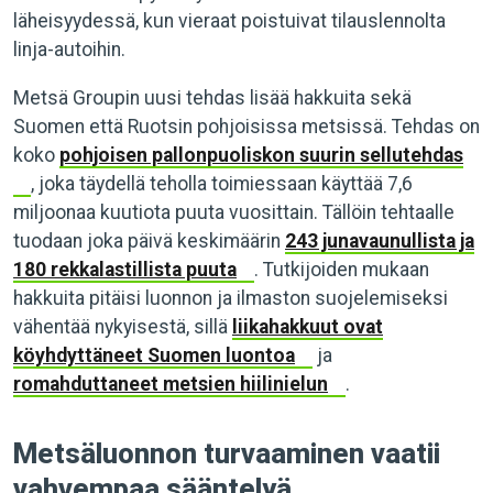
läheisyydessä, kun vieraat poistuivat tilauslennolta
linja-autoihin.
Metsä Groupin uusi tehdas lisää hakkuita sekä
Suomen että Ruotsin pohjoisissa metsissä. Tehdas on
koko
pohjoisen pallonpuoliskon suurin sellutehdas
, joka täydellä teholla toimiessaan käyttää 7,6
miljoonaa kuutiota puuta vuosittain. Tällöin tehtaalle
tuodaan joka päivä keskimäärin
243 junavaunullista ja
180 rekkalastillista puuta
. Tutkijoiden mukaan
hakkuita pitäisi luonnon ja ilmaston suojelemiseksi
vähentää nykyisestä, sillä
liikahakkuut ovat
köyhdyttäneet Suomen luontoa
ja
romahduttaneet metsien hiilinielun
.
Metsäluonnon turvaaminen vaatii
vahvempaa sääntelyä