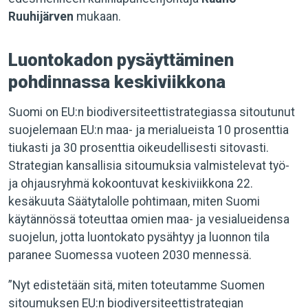
Ruuhijärven
mukaan.
Luontokadon pysäyttäminen
pohdinnassa keskiviikkona
Suomi on EU:n biodiversiteettistrategiassa sitoutunut
suojelemaan EU:n maa- ja merialueista 10 prosenttia
tiukasti ja 30 prosenttia oikeudellisesti sitovasti.
Strategian kansallisia sitoumuksia valmistelevat työ-
ja ohjausryhmä kokoontuvat keskiviikkona 22.
kesäkuuta Säätytalolle pohtimaan, miten Suomi
käytännössä toteuttaa omien maa- ja vesialueidensa
suojelun, jotta luontokato pysähtyy ja luonnon tila
paranee Suomessa vuoteen 2030 mennessä.
”Nyt edistetään sitä, miten toteutamme Suomen
sitoumuksen EU:n biodiversiteettistrategian