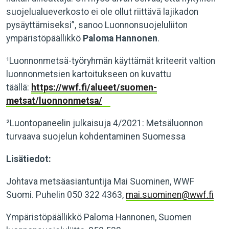
suojelualueverkosto ei ole ollut riittävä lajikadon
pysäyttämiseksi”, sanoo Luonnonsuojeluliiton
ympäristöpäällikkö
Paloma Hannonen
.
¹Luonnonmetsä-työryhmän käyttämät kriteerit valtion
luonnonmetsien kartoitukseen on kuvattu
täällä:
https://wwf.fi/alueet/suomen-
metsat/luonnonmetsa/
²Luontopaneelin julkaisuja 4/2021: Metsäluonnon
turvaava suojelun kohdentaminen Suomessa
Lisätiedot:
Johtava metsäasiantuntija Mai Suominen, WWF
Suomi. Puhelin 050 322 4363,
mai.suominen@wwf.fi
Ympäristöpäällikkö Paloma Hannonen, Suomen