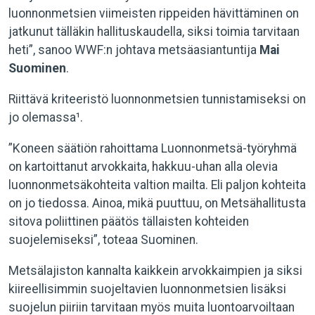
luonnonmetsien viimeisten rippeiden hävittäminen on
jatkunut tälläkin hallituskaudella, siksi toimia tarvitaan
heti”, sanoo WWF:n johtava metsäasiantuntija
Mai
Suominen
.
Riittävä kriteeristö luonnonmetsien tunnistamiseksi on
jo olemassa¹.
”Koneen säätiön rahoittama Luonnonmetsä-työryhmä
on kartoittanut arvokkaita, hakkuu-uhan alla olevia
luonnonmetsäkohteita valtion mailta. Eli paljon kohteita
on jo tiedossa. Ainoa, mikä puuttuu, on Metsähallitusta
sitova poliittinen päätös tällaisten kohteiden
suojelemiseksi”, toteaa Suominen.
Metsälajiston kannalta kaikkein arvokkaimpien ja siksi
kiireellisimmin suojeltavien luonnonmetsien lisäksi
suojelun piiriin tarvitaan myös muita luontoarvoiltaan