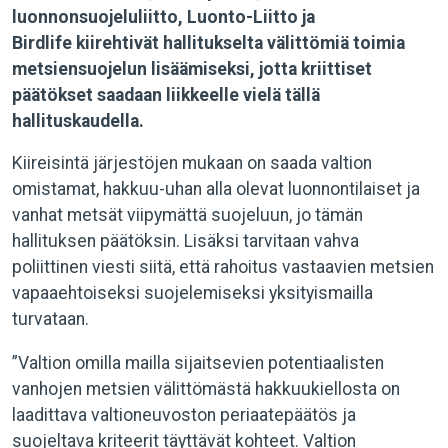
luonnonsuojeluliitto, Luonto-Liitto ja
Birdlife kiirehtivät hallitukselta välittömiä toimia
metsiensuojelun lisäämiseksi, jotta kriittiset
päätökset saadaan liikkeelle vielä tällä
hallituskaudella.
Kiireisintä järjestöjen mukaan on saada valtion
omistamat, hakkuu-uhan alla olevat luonnontilaiset ja
vanhat metsät viipymättä suojeluun, jo tämän
hallituksen päätöksin. Lisäksi tarvitaan vahva
poliittinen viesti siitä, että rahoitus vastaavien metsien
vapaaehtoiseksi suojelemiseksi yksityismailla
turvataan.
”Valtion omilla mailla sijaitsevien potentiaalisten
vanhojen metsien välittömästä hakkuukiellosta on
laadittava valtioneuvoston periaatepäätös ja
suojeltava kriteerit täyttävät kohteet. Valtion