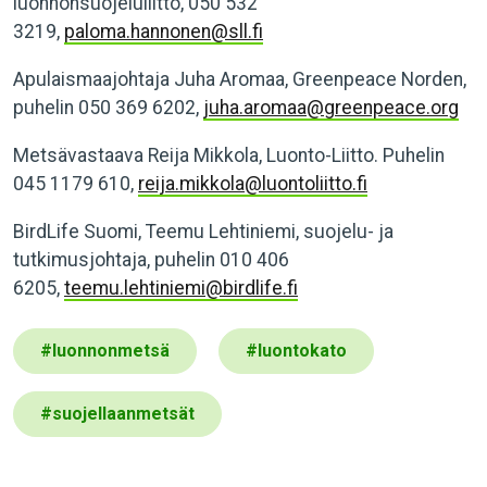
luonnonsuojeluliitto, 050 532
3219,
paloma.hannonen@sll.fi
Apulaismaajohtaja Juha Aromaa, Greenpeace Norden,
puhelin 050 369 6202,
juha.aromaa@greenpeace.org
Metsävastaava Reija Mikkola, Luonto-Liitto. Puhelin
045 1179 610,
reija.mikkola@luontoliitto.fi
BirdLife Suomi, Teemu Lehtiniemi, suojelu- ja
tutkimusjohtaja, puhelin 010 406
6205,
teemu.lehtiniemi@birdlife.fi
#
luonnonmetsä
#
luontokato
#
suojellaanmetsät