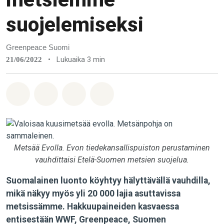
suojelemiseksi
Greenpeace Suomi
•
Lukuaika 3 min
21/06/2022
Jaa Whatsapp
Jaa Facebook
Jaa Email
Share on Bluesky
Metsää Evolla. Evon tiedekansallispuiston perustaminen
vauhdittaisi Etelä-Suomen metsien suojelua.
Suomalainen luonto köyhtyy hälyttävällä vauhdilla,
mikä näkyy myös yli 20 000 lajia asuttavissa
metsissämme. Hakkuupaineiden kasvaessa
entisestään WWF, Greenpeace, Suomen