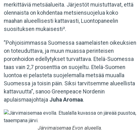
merkittäviä metsäalueita. Järjestöt muistuttavat, että
olennaista on kohdentaa metsiensuojelua koko
maahan alueellisesti kattavasti, Luontopaneelin
suosituksen mukaisesti².
”Pohjoisimmassa Suomessa saamelaisten oikeuksien
on toteuduttava, ja muun muassa perinteisen
poronhoidon edellytykset turvattava. Etelä-Suomessa
taas vain 2,7 prosenttia on suojeltu. Etelä-Suomen
luontoa ei pelasteta suojelemalla metsää muualla
Suomessa ja toisin päin. Siksi tarvitsemme alueellista
kattavuutta”, sanoo Greenpeace Nordenin
apulaismaajohtaja
Juha Aromaa
.
Järvimaisemaa Evon alueella.