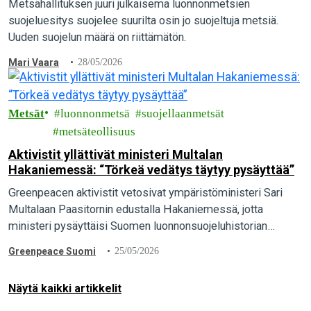
Metsähallituksen juuri julkaisema luonnonmetsien
suojeluesitys suojelee suurilta osin jo suojeltuja metsiä.
Uuden suojelun määrä on riittämätön.
Mari Vaara
28/05/2026
Metsät
luonnonmetsä
suojellaanmetsät
metsäteollisuus
Aktivistit yllättivät ministeri Multalan
Hakaniemessä: “Törkeä vedätys täytyy pysäyttää”
Greenpeacen aktivistit vetosivat ympäristöministeri Sari
Multalaan Paasitornin edustalla Hakaniemessä, jotta
ministeri pysäyttäisi Suomen luonnonsuojeluhistorian
suurimman vedätyksen ja pelastaisi luonnonmetsät. “Maa- ja
Greenpeace Suomi
25/05/2026
metsätalousministeriön valmistelema törkeä vedätys täytyy
pysäyttää. Ympäristöministeri Sari Multalalla…
Näytä kaikki artikkelit