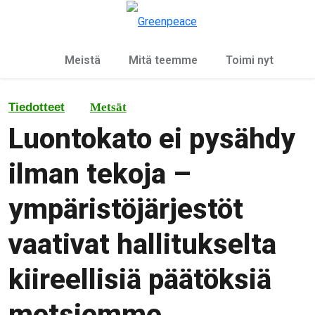
Ky
Valikko
Meistä
Mitä teemme
Toimi nyt
Tiedotteet
Metsät
Luontokato ei pysähdy
ilman tekoja –
ympäristöjärjestöt
vaativat hallitukselta
kiireellisiä päätöksiä
metsiemme