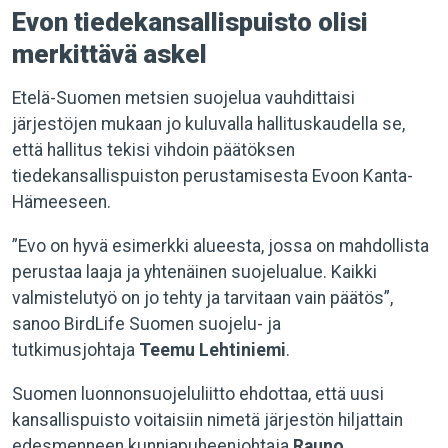
Evon tiedekansallispuisto olisi
merkittävä askel
Etelä-Suomen metsien suojelua vauhdittaisi
järjestöjen mukaan jo kuluvalla hallituskaudella se,
että hallitus tekisi vihdoin päätöksen
tiedekansallispuiston perustamisesta Evoon Kanta-
Hämeeseen.
”Evo on hyvä esimerkki alueesta, jossa on mahdollista
perustaa laaja ja yhtenäinen suojelualue. Kaikki
valmistelutyö on jo tehty ja tarvitaan vain päätös”,
sanoo BirdLife Suomen suojelu- ja
tutkimusjohtaja
Teemu Lehtiniemi
.
Suomen luonnonsuojeluliitto ehdottaa, että uusi
kansallispuisto voitaisiin nimetä järjestön hiljattain
edesmenneen kunniapuheenjohtaja
Rauno