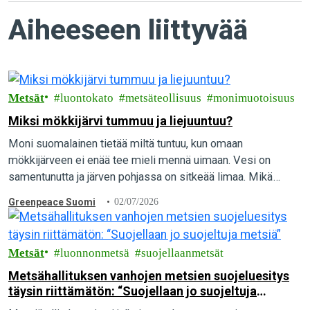
Aiheeseen liittyvää
Metsät
luontokato
metsäteollisuus
monimuotoisuus
Miksi mökkijärvi tummuu ja liejuuntuu?
Moni suomalainen tietää miltä tuntuu, kun omaan
mökkijärveen ei enää tee mieli mennä uimaan. Vesi on
samentunutta ja järven pohjassa on sitkeää limaa. Mikä
aiheuttaa vesien pilaantumista, ja mitä yksittäinen…
Greenpeace Suomi
02/07/2026
Metsät
luonnonmetsä
suojellaanmetsät
Metsähallituksen vanhojen metsien suojeluesitys
täysin riittämätön: “Suojellaan jo suojeltuja
metsiä”