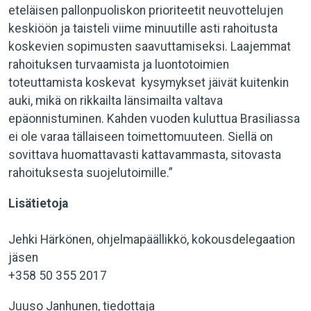
eteläisen pallonpuoliskon prioriteetit neuvottelujen
keskiöön ja taisteli viime minuutille asti rahoitusta
koskevien sopimusten saavuttamiseksi. Laajemmat
rahoituksen turvaamista ja luontotoimien
toteuttamista koskevat kysymykset jäivät kuitenkin
auki, mikä on rikkailta länsimailta valtava
epäonnistuminen. Kahden vuoden kuluttua Brasiliassa
ei ole varaa tällaiseen toimettomuuteen. Siellä on
sovittava huomattavasti kattavammasta, sitovasta
rahoituksesta suojelutoimille.”
Lisätietoja
Jehki Härkönen, ohjelmapäällikkö, kokousdelegaation
jäsen
+358 50 355 2017
Juuso Janhunen, tiedottaja