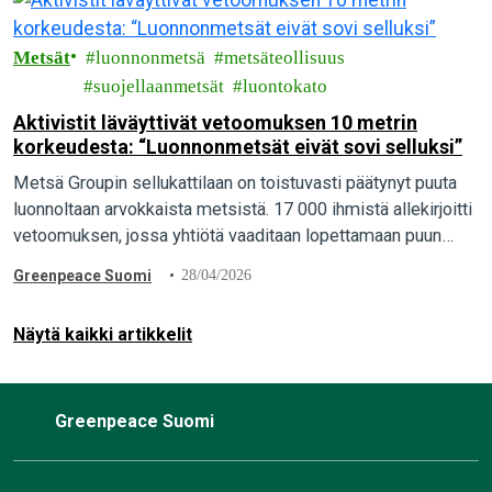
Tervetuloa mukaan!
Metsät
luonnonmetsä
metsäteollisuus
suojellaanmetsät
luontokato
Aktivistit läväyttivät vetoomuksen 10 metrin
korkeudesta: “Luonnonmetsät eivät sovi selluksi”
Metsä Groupin sellukattilaan on toistuvasti päätynyt puuta
luonnoltaan arvokkaista metsistä. 17 000 ihmistä allekirjoitti
vetoomuksen, jossa yhtiötä vaaditaan lopettamaan puun
ostaminen luonnonmetsistä. Greenpeacen aktivistit
Greenpeace Suomi
28/04/2026
toimittivat vetoomuksen yhtiön pääkonttorille Espooseen
luovalla…
Näytä kaikki artikkelit
Greenpeace Suomi