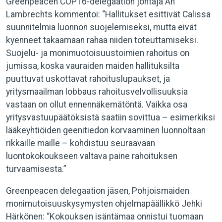
Greenpeacen COP16-delegaation johtaja An
Lambrechts kommentoi: “Hallitukset esittivät Calissa
suunnitelmia luonnon suojelemiseksi, mutta eivät
kyenneet takaamaan rahaa niiden toteuttamiseksi.
Suojelu- ja monimuotoisuustoimien rahoitus on
jumissa, koska vauraiden maiden hallituksilta
puuttuvat uskottavat rahoituslupaukset, ja
yritysmaailman lobbaus rahoitusvelvollisuuksia
vastaan on ollut ennennäkemätöntä. Vaikka osa
yritysvastuupäätöksistä saatiin sovittua – esimerkiksi
lääkeyhtiöiden geenitiedon korvaaminen luonnoltaan
rikkaille maille – kohdistuu seuraavaan
luontokokoukseen valtava paine rahoituksen
turvaamisesta.”
Greenpeacen delegaation jäsen, Pohjoismaiden
monimutoisuuskysymysten ohjelmapäällikkö Jehki
Härkönen: “Kokouksen isäntämaa onnistui tuomaan