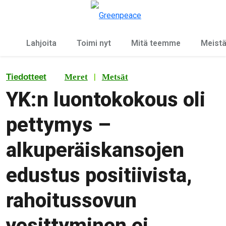
Ky
Valikko
Lahjoita
Toimi nyt
Mitä teemme
Meist
|
Tiedotteet
Meret
Metsät
YK:n luontokokous oli
pettymys –
alkuperäiskansojen
edustus positiivista,
rahoitussovun
vesittyminen ei