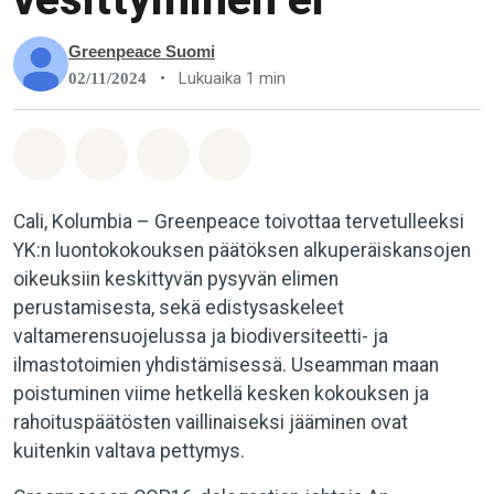
Greenpeace Suomi
•
Lukuaika 1 min
02/11/2024
Jaa Whatsapp
Jaa Facebook
Jaa Email
Share on Bluesky
Cali, Kolumbia – Greenpeace toivottaa tervetulleeksi
YK:n luontokokouksen päätöksen alkuperäiskansojen
oikeuksiin keskittyvän pysyvän elimen
perustamisesta, sekä edistysaskeleet
valtamerensuojelussa ja biodiversiteetti- ja
ilmastotoimien yhdistämisessä. Useamman maan
poistuminen viime hetkellä kesken kokouksen ja
rahoituspäätösten vaillinaiseksi jääminen ovat
kuitenkin valtava pettymys.