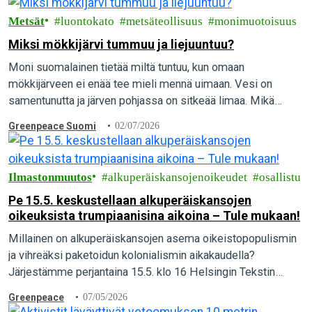
Metsät
luontokato
metsäteollisuus
monimuotoisuus
Miksi mökkijärvi tummuu ja liejuuntuu?
Moni suomalainen tietää miltä tuntuu, kun omaan
mökkijärveen ei enää tee mieli mennä uimaan. Vesi on
samentunutta ja järven pohjassa on sitkeää limaa. Mikä
aiheuttaa vesien pilaantumista, ja mitä yksittäinen…
Greenpeace Suomi
02/07/2026
Ilmastonmuutos
alkuperäiskansojenoikeudet
osallistu
Pe 15.5. keskustellaan alkuperäiskansojen
oikeuksista trumpiaanisina aikoina – Tule mukaan!
Millainen on alkuperäiskansojen asema oikeistopopulismin
ja vihreäksi paketoidun kolonialismin aikakaudella?
Järjestämme perjantaina 15.5. klo 16 Helsingin Tekstin
talolla keskustelutilaisuuden Our land, our future –
Greenpeace
07/05/2026
Alkuperäiskansojen oikeudet trumpiaanisina aikoina.