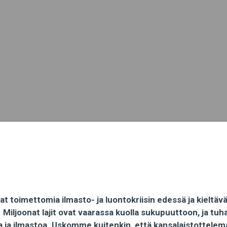
at toimettomia ilmasto- ja luontokriisin edessä ja kieltä
iljoonat lajit ovat vaarassa kuolla sukupuuttoon, ja tuha
toa ja ilmastoa. Uskomme kuitenkin, että kansalaistottel