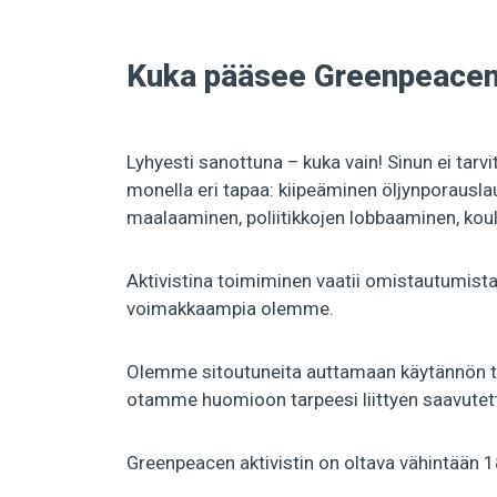
Kuka pääsee Greenpeacen 
Lyhyesti sanottuna – kuka vain! Sinun ei tarvi
monella eri tapaa: kiipeäminen öljynporauslau
maalaaminen, poliitikkojen lobbaaminen, kou
Aktivistina toimiminen vaatii omistautumist
voimakkaampia olemme.
Olemme sitoutuneita auttamaan käytännön tai
otamme huomioon tarpeesi liittyen saavutet
Greenpeacen aktivistin on oltava vähintään 1