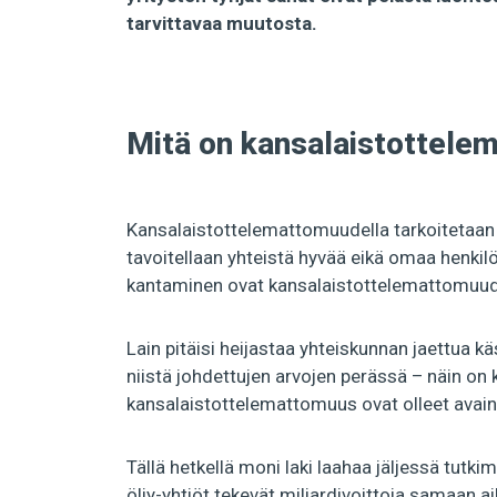
tarvittavaa muutosta.
Mitä on kansalaistottele
Kansalaistottelemattomuudella tarkoitetaan l
tavoitellaan yhteistä hyvää eikä omaa henkilö
kantaminen ovat kansalaistottelemattomuude
Lain pitäisi heijastaa yhteiskunnan jaettua käs
niistä johdettujen arvojen perässä – näin on
kansalaistottelemattomuus ovat olleet avai
Tällä hetkellä moni laki laahaa jäljessä tut
öljy-yhtiöt tekevät miljardivoittoja samaan aik