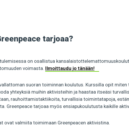
 Greenpeace tarjoaa?
tulemisessa on osallistua kansalaistottelemattomuuskoulutuk
attomuuden voimasta.
Ilmoittaudu jo tänään!
allattoman suoran toiminnan koulutus. Kurssilla opit miten to
uoda yhteyksiä muihin aktivisteihin ja haastaa itseäsi turva
an, rauhoittamistaktiikoita, turvallisia toimintatapoja, estäm
a. Greenpeace tarjoaa myös ensiapukoulutusta kaikille aktivi
jat ovat valmiita toimimaan Greenpeacen aktivistina.