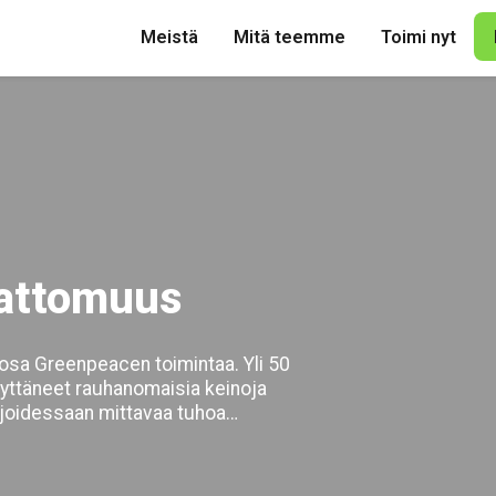
Meistä
Mitä teemme
Toimi nyt
mattomuus
osa Greenpeacen toimintaa. Yli 50
äyttäneet rauhanomaisia keinoja
njoidessaan mittavaa tuhoa
ina rauhanomaisesti, ja otamme