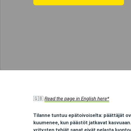
🇬🇧
Read the page in English here*
Tilanne tuntuu epätoivoiselta: päättäjät ov
kuumenee, kun päästöt jatkavat kasvuaan. M
yritysten tyhjät sanat eivät pelasta luon