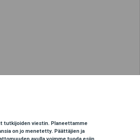
vät tutkijoiden viestin. Planeettamme
nsia on jo menetetty. Päättäjien ja
emattomuuden avulla voimme tuoda esiin