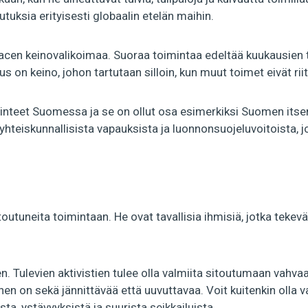
tuksia erityisesti globaalin etelän maihin.
en keinovalikoimaa. Suoraa toimintaa edeltää kuukausien t
on keino, johon tartutaan silloin, kun muut toimet eivät riit
inteet Suomessa ja se on ollut osa esimerkiksi Suomen itse
yhteiskunnallisista vapauksista ja luonnonsuojeluvoitoista, 
itoutuneita toimintaan. He ovat tavallisia ihmisiä, jotka teke
. Tulevien aktivistien tulee olla valmiita sitoutumaan vahva
minen on sekä jännittävää että uuvuttavaa. Voit kuitenkin olla
ta, ystävyyksistä ja suurista seikkailuista.