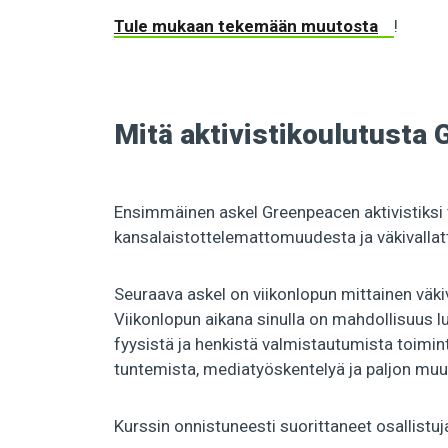
Tule mukaan tekemään muutosta
!
Mitä aktivistikoulutusta
Ensimmäinen askel Greenpeacen aktivistiksi 
kansalaistottelemattomuudesta ja väkivall
Seuraava askel on viikonlopun mittainen väkiv
Viikonlopun aikana sinulla on mahdollisuus l
fyysistä ja henkistä valmistautumista toiminta
tuntemista, mediatyöskentelyä ja paljon muut
Kurssin onnistuneesti suorittaneet osallistu