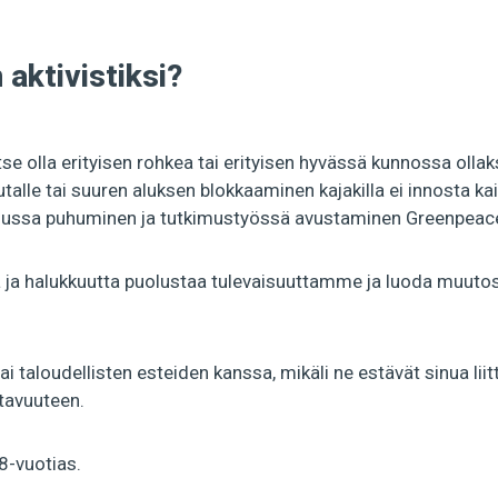
aktivistiksi?
tse olla erityisen rohkea tai erityisen hyvässä kunnossa ollak
talle tai suuren aluksen blokkaaminen kajakilla ei innosta k
lussa puhuminen ja tutkimustyössä avustaminen Greenpeacen
a ja halukkuutta puolustaa tulevaisuuttamme ja luoda muuto
 taloudellisten esteiden kanssa, mikäli ne estävät sinua li
tavuuteen.
8-vuotias.