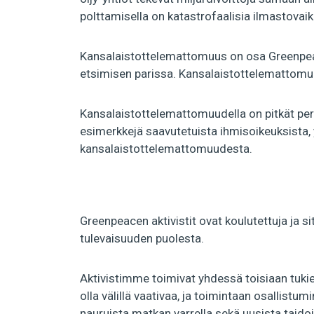
polttamisella on katastrofaalisia ilmastovaiku
Kansalaistottelemattomuus on osa Greenpeac
etsimisen parissa. Kansalaistottelemattomuus 
Kansalaistottelemattomuudella on pitkät per
esimerkkejä saavutetuista ihmisoikeuksista, 
kansalaistottelemattomuudesta.
Greenpeacen aktivistit ovat koulutettuja ja s
tulevaisuuden puolesta.
Aktivistimme toimivat yhdessä toisiaan tukien
olla välillä vaativaa, ja toimintaan osallistu
nauruista matkan varrella sekä uusista taidois