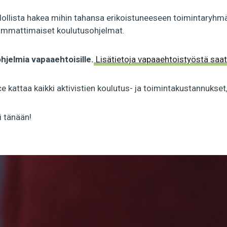
lista hakea mihin tahansa erikoistuneeseen toimintaryhmään,
 ja ammattimaiset koulutusohjelmat.
jelmia vapaaehtoisille.
Lisätietoja vapaaehtoistyöstä saat
ce kattaa kaikki aktivistien koulutus- ja toimintakustannukset
i tänään!