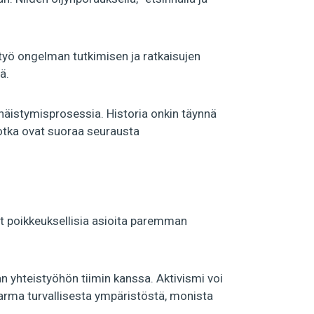
yö ongelman tutkimisen ja ratkaisujen
ä.
näistymisprosessia. Historia onkin täynnä
jotka ovat suoraa seurausta
vät poikkeuksellisia asioita paremman
an yhteistyöhön tiimin kanssa. Aktivismi voi
 varma turvallisesta ympäristöstä, monista