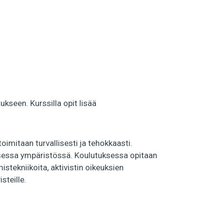
seen. Kurssilla opit lisää
imitaan turvallisesti ja tehokkaasti.
llisessa ympäristössä. Koulutuksessa opitaan
istekniikoita, aktivistin oikeuksien
steille.