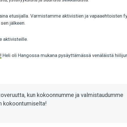
ina etusijalla. Varmistamme aktivistien ja vapaaehtoisten fy
 sen jälkeen.
aktivisteille.
!
Heli oli Hangossa mukana pysäyttämässä venäläistä hiilij
ja toveruutta, kun kokoonnumme ja valmistaudumme
n kokoontumiselta!