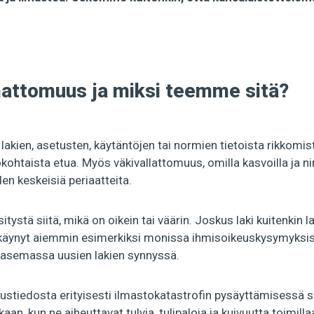
mattomuus ja miksi teemme sitä?
akien, asetusten, käytäntöjen tai normien tietoista rikkomi
kohtaista etua. Myös väkivallattomuus, omilla kasvoilla ja ni
n keskeisiä periaatteita.
itystä siitä, mikä on oikein tai väärin. Joskus laki kuitenkin 
 käynyt aiemmin esimerkiksi monissa ihmisoikeuskysymyksissä
nasemassa uusien lakien synnyssä.
kimustiedosta erityisesti ilmastokatastrofin pysäyttämisessä
aan, kun ne aiheuttavat tulvia, tulipaloja ja kuivuutta toimillaa