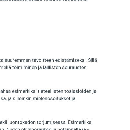
sta suuremman tavoitteen edistämiseksi. Sillä
mellä toimiminen ja laillisten seurausten
laahaa esimerkiksi tieteellisten tosiasioiden ja
, ja silloinkin mielenosoitukset ja
 sekä luontokadon torjumisessa. Esimerkiksi
n. Niiden öljynporauksella, -etsinnällä ja -