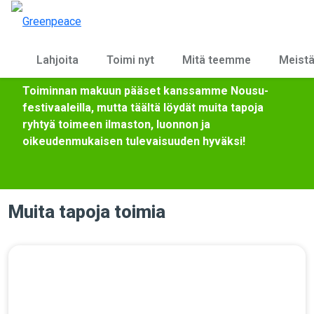
TOIMI KANSSAMME
Lahjoita
Toimi nyt
Mitä teemme
Meist
Toiminnan makuun pääset kanssamme Nousu-
festivaaleilla, mutta täältä löydät muita tapoja
ryhtyä toimeen ilmaston, luonnon ja
oikeudenmukaisen tulevaisuuden hyväksi!
Muita tapoja toimia