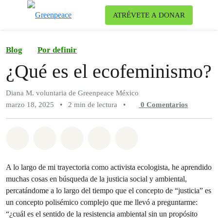
Ca
ATRÉVETE A DONAR
Menú
Blog
Por definir
¿Qué es el ecofeminismo?
Diana M. voluntaria de Greenpeace México
marzo 18, 2025
•
2 min de lectura
•
0
Comentarios
Compartir en Whatsapp
Compartir en Facebook
Compartir en Twitter
Compartir vía Email
Share on Bluesky
A lo largo de mi trayectoria como activista ecologista, he aprendido
muchas cosas en búsqueda de la justicia social y ambiental,
percatándome a lo largo del tiempo que el concepto de “justicia” es
un concepto polisémico complejo que me llevó a preguntarme:
“¿cuál es el sentido de la resistencia ambiental sin un propósito