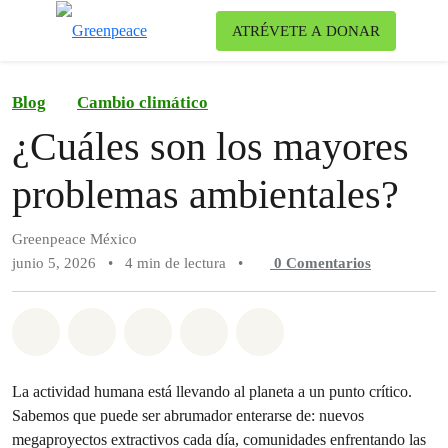
Ca
ATRÉVETE A DONAR
Menú
Blog
Cambio climático
¿Cuáles son los mayores
problemas ambientales?
Greenpeace México
junio 5, 2026
•
4 min de lectura
•
0
Comentarios
Compartir en Whatsapp
Compartir en Facebook
Compartir en Twitter
Compartir vía Email
Share on Bluesky
La actividad humana está llevando al planeta a un punto crítico.
Sabemos que puede ser abrumador enterarse de: nuevos
megaproyectos extractivos cada día, comunidades enfrentando las