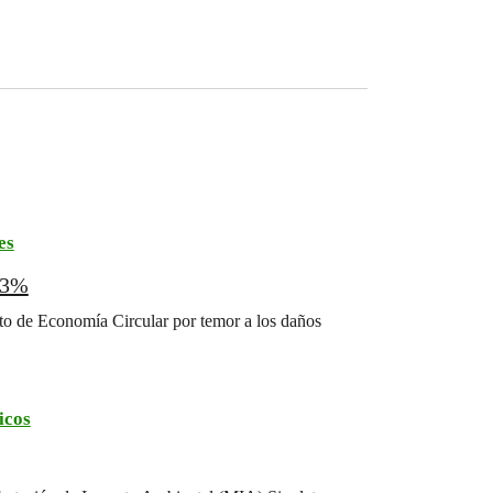
es
63%
to de Economía Circular por temor a los daños
icos