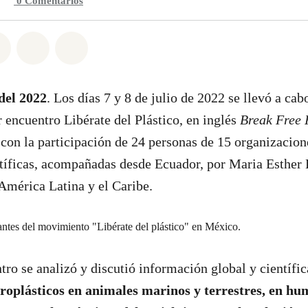
0
Comentarios
n Whatsapp
tir en Facebook
Compartir en Twitter
Compartir vía Email
Share on Bluesky
del 2022
. Los días 7 y 8 de julio de 2022 se llevó a cab
 encuentro Libérate del Plástico, en inglés
Break Free 
con la participación de 24 personas de 15 organizacione
ntíficas, acompañadas desde Ecuador, por Maria Esther
 América Latina y el Caribe.
tro se analizó y discutió información global y científi
roplásticos en animales marinos y terrestres, en hu