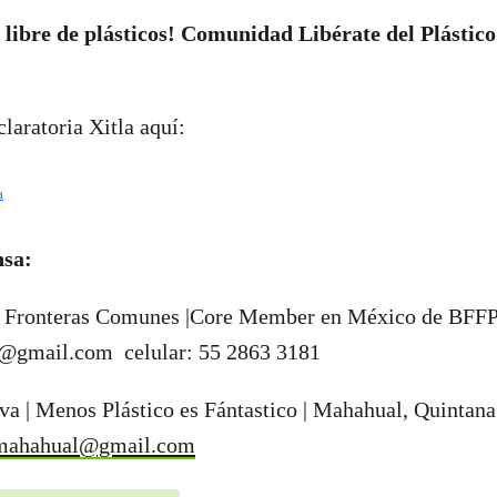
libre de plásticos! Comunidad Libérate del Plástic
laratoria Xitla aquí:
a
nsa:
| Fronteras Comunes |Core Member en México de BFFP
m@gmail.com
celular: 55 2863 3181
va | Menos Plástico es Fántastico | Mahahual, Quintan
nmahahual@gmail.com