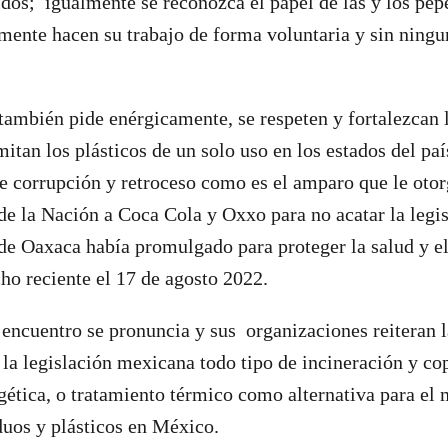
idos; igualmente se reconozca el papel de las y los pe
mente hacen su trabajo de forma voluntaria y sin ningu
 también pide enérgicamente, se respeten y fortalezcan 
itan los plásticos de un solo uso en los estados del paí
e corrupción y retroceso como es el amparo que le oto
 de la Nación a Coca Cola y Oxxo para no acatar la legi
 de Oaxaca había promulgado para proteger la salud y 
cho reciente el 17 de agosto 2022.
 encuentro se pronuncia y sus organizaciones reiteran
 la legislación mexicana todo tipo de incineración y c
gética, o tratamiento térmico como alternativa para el 
duos y plásticos en México.