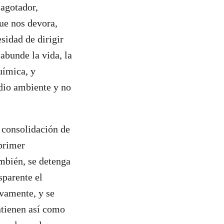
 agotador,
ue nos devora,
sidad de dirigir
abunde la vida, la
uímica, y
edio ambiente y no
 consolidación de
primer
ambién, se detenga
sparente el
ivamente, y se
ntienen así como