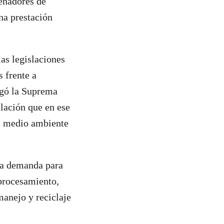
penadores de
na prestación
las legislaciones
s frente a
rgó la Suprema
slación que en ese
el medio ambiente
 la demanda para
oprocesamiento,
manejo y reciclaje