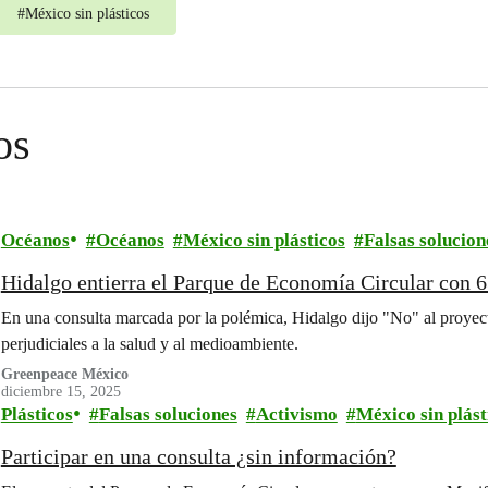
#
México sin plásticos
os
Océanos
Océanos
México sin plásticos
Falsas solucion
Hidalgo entierra el Parque de Economía Circular con 
En una consulta marcada por la polémica, Hidalgo dijo "No" al proyec
perjudiciales a la salud y al medioambiente.
Greenpeace México
diciembre 15, 2025
Plásticos
Falsas soluciones
Activismo
México sin plást
Participar en una consulta ¿sin información?