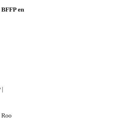
o BFFP en
 |
a Roo