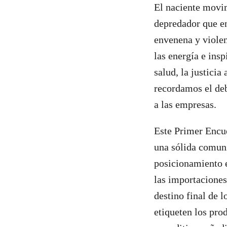
El naciente movim
depredador que e
envenena y violen
las energía e ins
salud, la justicia
recordamos el deb
a las empresas.
Este Primer Encue
una sólida comuni
posicionamiento 
las importaciones
destino final de 
etiqueten los pro