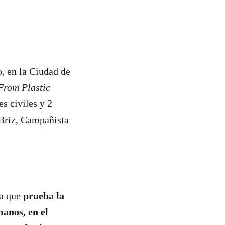
o, en la Ciudad de
From Plastic
s civiles y 2
 Briz, Campañista
ca que
prueba la
manos, en el