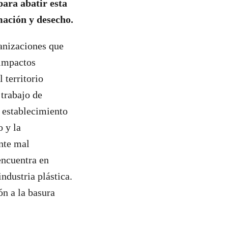
 para abatir esta
rmación y desecho.
ganizaciones que
 impactos
 territorio
 trabajo de
l establecimiento
o y la
nte mal
encuentra en
ndustria plástica.
ón a la basura