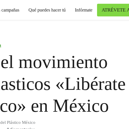
ATRÉVETE 
s campañas
Qué puedes hacer tú
Infórmate
s
el movimiento
lasticos «Libérate
ico» en México
del Plástico México