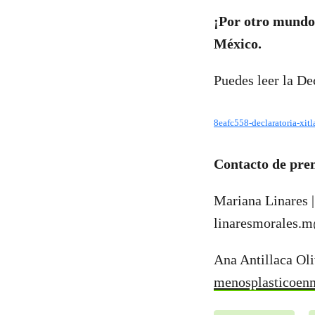
¡Por otro mundo 
México.
Puedes leer la Dec
8eafc558-declaratoria-xitl
Contacto de pre
Mariana Linares 
linaresmorales.
Ana Antillaca Oli
menosplasticoe