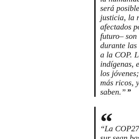
será posibl
justicia, la
afectados po
futuro– son
durante las
a la COP. L
indígenas, 
los jóvenes;
más ricos, 
saben.”
“La COP27 
sur sean ba