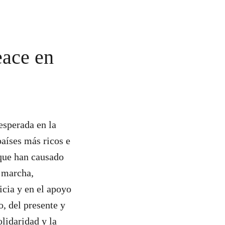
eace en
sperada en la
países más ricos e
 que han causado
n marcha,
icia y en el apoyo
, del presente y
olidaridad y la