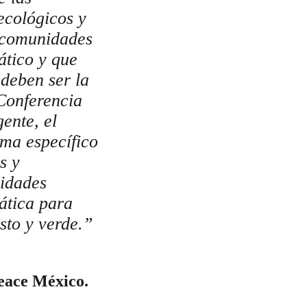
ecológicos y
e comunidades
ático y que
deben ser la
 Conferencia
ente, el
ema específico
s y
nidades
ática para
sto y verde.”
eace México.