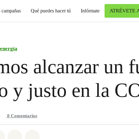
ATRÉVETE 
s campañas
Qué puedes hacer tú
Infórmate
 energía
os alcanzar un f
o y justo en la 
0
Comentarios
n Whatsapp
tir en Facebook
Compartir en Twitter
Compartir vía Email
Share on Bluesky