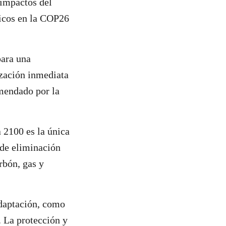
 impactos del
icos en la COP26
para una
ización inmediata
omendado por la
a 2100 es la única
 de eliminación
rbón, gas y
adaptación, como
. La protección y