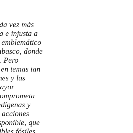
ada vez más
 e injusta a
o emblemático
Tabasco, donde
. Pero
 en temas tan
es y las
mayor
 comprometa
ndígenas y
 acciones
sponible, que
bles fósiles