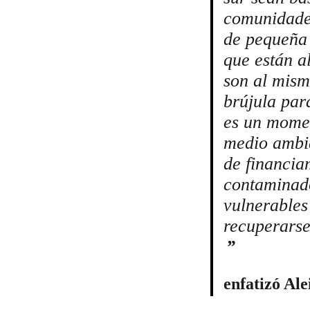
comunidades
de pequeña 
que están al
son al mism
brújula par
es un momen
medio ambie
de financia
contaminado
vulnerables
recuperarse 
enfatizó Al