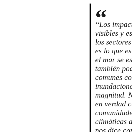
“Los impact
visibles y 
los sectore
es lo que e
el mar se e
también pod
comunes com
inundacione
magnitud. 
en verdad c
comunidade
climáticas 
nos dice co