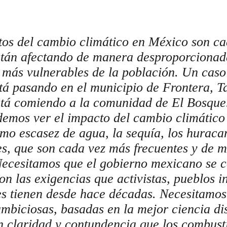
os del cambio climático en México son c
están afectando de manera desproporcionada
s más vulnerables de la población. Un cas
stá pasando en el municipio de Frontera, 
stá comiendo a la comunidad de El Bosque
emos ver el impacto del cambio climático
o escasez de agua, la sequía, los huracan
s, que son cada vez más frecuentes y de 
Necesitamos que el gobierno mexicano se
on las exigencias que activistas, pueblos i
s tienen desde hace décadas. Necesitamos
ambiciosas, basadas en la mejor ciencia di
n claridad y contundencia que los combusti