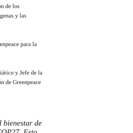
ón de los
ígenas y las
enpeace para la
ático y Jefe de la
ión de Greenpeace
l bienestar de
 COP27. Esto