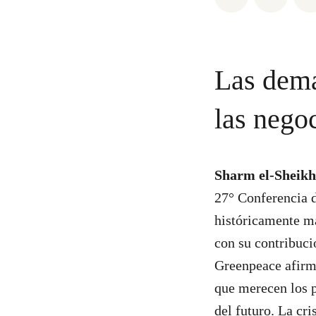
Las dema
las nego
Sharm el-Sheikh,
27° Conferencia d
históricamente má
con su contribuci
Greenpeace afirma
que merecen los p
del futuro. La cri