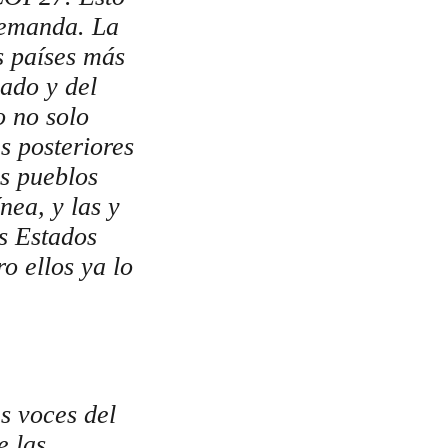
 demanda. La
os países más
sado y del
o no solo
s posteriores
os pueblos
nea, y las y
os Estados
o ellos ya lo
s voces del
e las