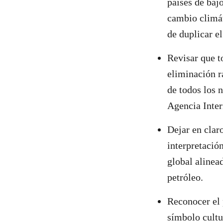
países de bajo
cambio climát
de duplicar e
Revisar que t
eliminación r
de todos los 
Agencia Inter
Dejar en clar
interpretació
global alinea
petróleo.
Reconocer el 
símbolo cultu