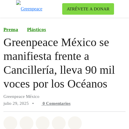
Ca
ATRÉVETE A DONAR
Menú
Prensa
Plásticos
Greenpeace México se
manifiesta frente a
Cancillería, lleva 90 mil
voces por los Océanos
Greenpeace México
julio 29, 2025
•
0
Comentarios
Compartir en Whatsapp
Compartir en Facebook
Compartir en Twitter
Compartir vía Email
Share on Bluesky