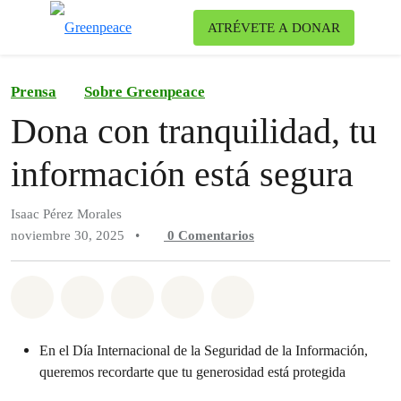
Ca
ATRÉVETE A DONAR
Menú
Prensa
Sobre Greenpeace
Dona con tranquilidad, tu
información está segura
Isaac Pérez Morales
noviembre 30, 2025
•
0
Comentarios
Compartir en Whatsapp
Compartir en Facebook
Compartir en Twitter
Compartir vía Email
Share on Bluesky
En el Día Internacional de la Seguridad de la Información,
queremos recordarte que tu generosidad está protegida