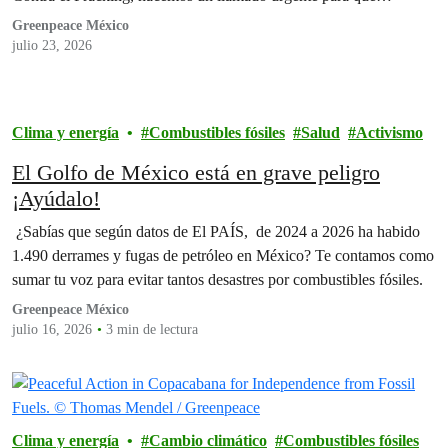
Petróleos Mexicanos y autoridades competentes
Greenpeace México
julio 23, 2026
Clima y energía
Combustibles fósiles
Salud
Activismo
El Golfo de México está en grave peligro
¡Ayúdalo!
¿Sabías que según datos de El PAÍS, de 2024 a 2026 ha habido
1.490 derrames y fugas de petróleo en México? Te contamos como
sumar tu voz para evitar tantos desastres por combustibles fósiles.
Greenpeace México
julio 16, 2026
3 min de lectura
Clima y energía
Cambio climático
Combustibles fósiles