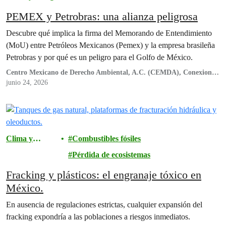
PEMEX y Petrobras: una alianza peligrosa
Descubre qué implica la firma del Memorando de Entendimiento
(MoU) entre Petróleos Mexicanos (Pemex) y la empresa brasileña
Petrobras y por qué es un peligro para el Golfo de México.
Centro Mexicano de Derecho Ambiental, A.C. (CEMDA), Conexiones
Climáticas, Engenera, Greenpeace México A.C., Nuestro Futuro,
junio 24, 2026
Oceana
Clima y
Combustibles fósiles
energía
Pérdida de ecosistemas
Fracking y plásticos: el engranaje tóxico en
México.
En ausencia de regulaciones estrictas, cualquier expansión del
fracking expondría a las poblaciones a riesgos inmediatos.