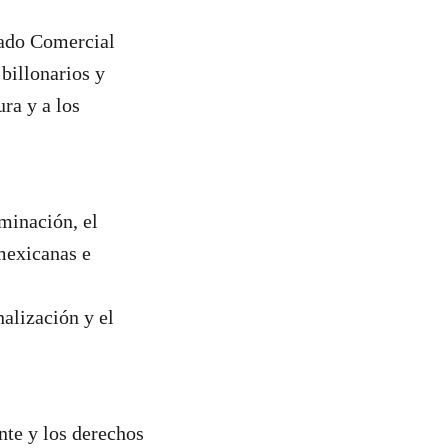
tado Comercial
billonarios y
ura y a los
minación, el
mexicanas e
alización y el
nte y los derechos