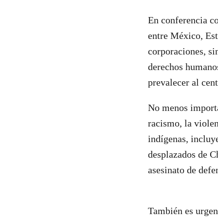
En conferencia co
entre México, Est
corporaciones, sin
derechos humanos
prevalecer al cent
No menos importan
racismo, la viole
indígenas, incluy
desplazados de Ch
asesinato de def
También es urgent