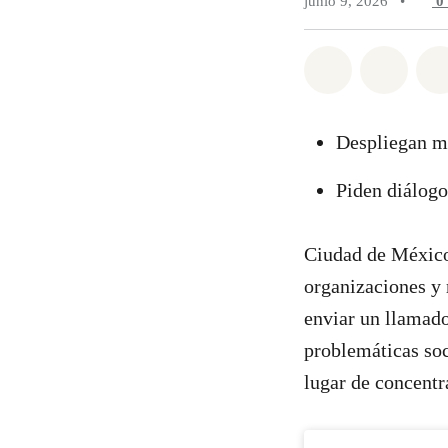
junio 9, 2026
•
0
Compartir e
Compar
Despliegan me
Piden diálog
Ciudad de México,
organizaciones y 
enviar un llamado
problemáticas soc
lugar de concentr