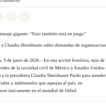
Comentarios
n Whatsapp
tir en Facebook
Compartir en Twitter
Compartir vía Email
Share on Bluesky
nsaje gigante: “Esto también está en juego”
o a Claudia Sheinbaum sobre demandas de organizacion
 9 de junio de 2026 – En una acción histórica, más de 
redes de la sociedad civil de México y Estados Unidos 
 a la presidenta Claudia Sheinbaum Pardo para atender
iales y ambientales que aquejan al país, en
arse únicamente en el mundial de fútbol.