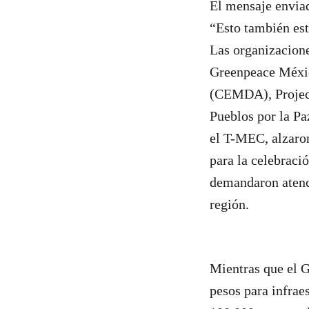
El mensaje enviad
“Esto también est
Las organizacione
Greenpeace Méxic
(CEMDA), Project
Pueblos por la Pa
el T-MEC, alzaron
para la celebraci
demandaron atenci
región.
Mientras que el G
pesos para infrae