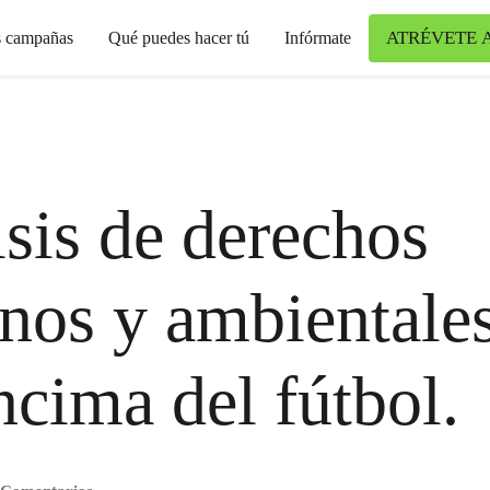
ATRÉVETE 
s campañas
Qué puedes hacer tú
Infórmate
isis de derechos
os y ambientales
ncima del fútbol.