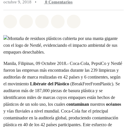
octubre 9, 2018
•
0
Comentarios
Compartir en Whatsapp
Compartir en Facebook
Compartir en Twitter
Compartir vía Email
Share on Bluesky
Manila, Filipinas, 09 Octubre 2018.- Coca-Cola, PepsiCo y Nestlé
fueron las empresas más encontradas durante las 239 limpiezas y
auditorías de marca realizadas en 42 países y 6 continentes, según
el movimiento
Libérate del Plástico
(BreakFreeFromPlastic). Se
auditaron más de 187,000 piezas de basura plástica y se
identificaron miles de marcas cuyos empaques están hechos de
plásticos de un solo uso, los cuales
contaminan
nuestros
océanos
y vías fluviales a nivel mundial. Coca-Cola fue el principal
contaminador en la auditoría global, produciendo contaminación
plástica en 40 de los 42 países participantes. Este esfuerzo de