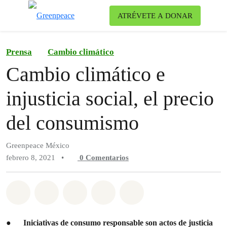
Ca
ATRÉVETE A DONAR
Menú
Prensa
Cambio climático
Cambio climático e
injusticia social, el precio
del consumismo
Greenpeace México
febrero 8, 2021
•
0
Comentarios
Compartir en Whatsapp
Compartir en Facebook
Compartir en Twitter
Compartir vía Email
Share on Bluesky
●
Iniciativas de consumo responsable son actos de justicia