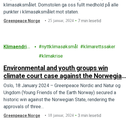
klimasøksmålet. Domstolen ga oss fullt medhold på alle
punkter i klimasøksmålet mot staten.
Greenpeace Norge
25 januar, 2024
7 min lesetid
Klimaendrin
nyttklimasøksmål
klimarettssaker
ger
klimakrise
Environmental and youth groups win
climate court case against the Norwegian
State
Oslo, 18 January 2024 – Greenpeace Nordic and Natur og
Ungdom (Young Friends of the Earth Norway) secured a
historic win against the Norwegian State, rendering the
approvals of three…
Greenpeace Norge
18 januar, 2024
3 min lesetid