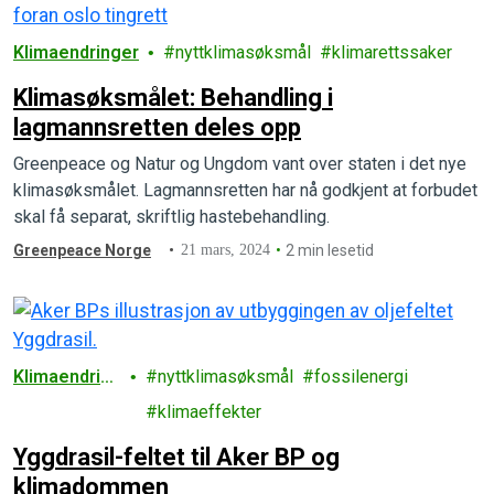
Klimaendringer
nyttklimasøksmål
klimarettssaker
Klimasøksmålet: Behandling i
lagmannsretten deles opp
Greenpeace og Natur og Ungdom vant over staten i det nye
klimasøksmålet. Lagmannsretten har nå godkjent at forbudet
skal få separat, skriftlig hastebehandling.
Greenpeace Norge
21 mars, 2024
2 min lesetid
Klimaendring
nyttklimasøksmål
fossilenergi
er
klimaeffekter
Yggdrasil-feltet til Aker BP og
klimadommen