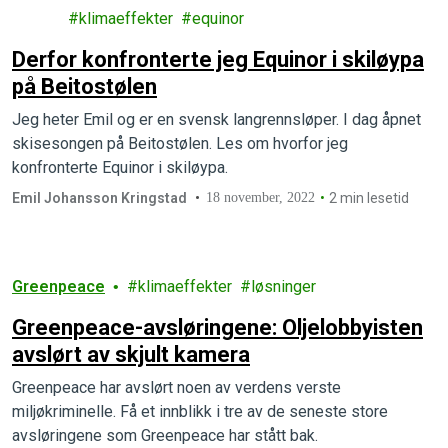
gi
klimaeffekter
equinor
Derfor konfronterte jeg Equinor i skiløypa
på Beitostølen
Jeg heter Emil og er en svensk langrennsløper. I dag åpnet
skisesongen på Beitostølen. Les om hvorfor jeg
konfronterte Equinor i skiløypa.
Emil Johansson Kringstad
18 november, 2022
2 min lesetid
Greenpeace
klimaeffekter
løsninger
Greenpeace-avsløringene: Oljelobbyisten
avslørt av skjult kamera
Greenpeace har avslørt noen av verdens verste
miljøkriminelle. Få et innblikk i tre av de seneste store
avsløringene som Greenpeace har stått bak.