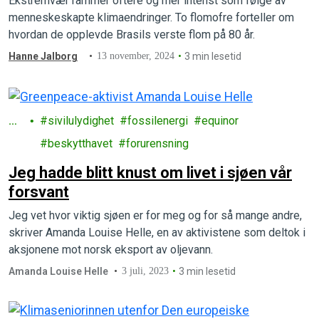
Ekstremvær rammer oftere og mer intenst som følge av
menneskeskapte klimaendringer. To flomofre forteller om
hvordan de opplevde Brasils verste flom på 80 år.
Hanne Jalborg
13 november, 2024
3 min lesetid
Ha
sivilulydighet
fossilenergi
equinor
v
beskytthavet
forurensning
Jeg had­de blitt knust om li­vet i sjø­en vår
forsvant
Jeg vet hvor viktig sjøen er for meg og for så mange andre,
skriver Amanda Louise Helle, en av aktivistene som deltok i
aksjonene mot norsk eksport av oljevann.
Aman­da Louise Hel­le
3 juli, 2023
3 min lesetid