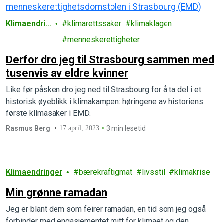
Klimaendrin
klimarettssaker
klimaklagen
ger
menneskerettigheter
Derfor dro jeg til Strasbourg sammen med
tusenvis av eldre kvinner
Like før påsken dro jeg ned til Strasbourg for å ta del i et
historisk øyeblikk i klimakampen: høringene av historiens
første klimasaker i EMD.
Rasmus Berg
17 april, 2023
3 min lesetid
Klimaendringer
bærekraftigmat
livsstil
klimakrise
Min grønne ramadan
Jeg er blant dem som feirer ramadan, en tid som jeg også
forbinder med engasjementet mitt for klimaet og den