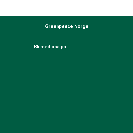
Greenpeace Norge
Bli med oss på:
Facebook
Instagram
BlueSky
TikTok
YouTube
Linkedin
RSS