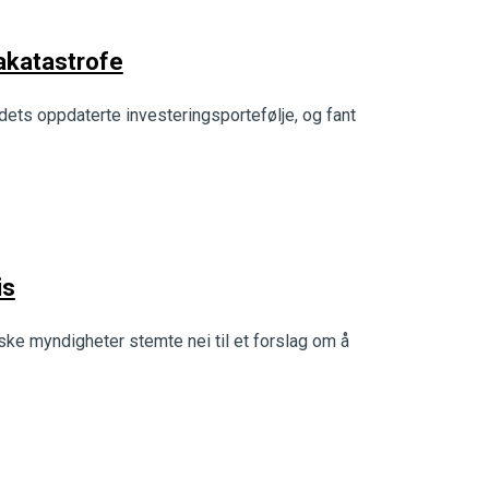
makatastrofe
ets oppdaterte investeringsportefølje, og fant
is
rske myndigheter stemte nei til et forslag om å