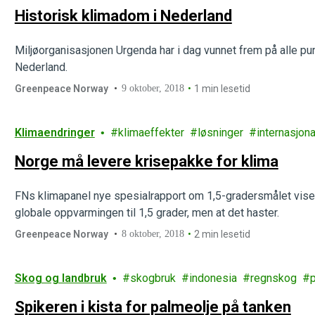
Historisk klimadom i Nederland
Miljøorganisasjonen Urgenda har i dag vunnet frem på alle p
Nederland.
Greenpeace Norway
9 oktober, 2018
1 min lesetid
Klimaendringer
klimaeffekter
løsninger
internasjona
Norge må levere krisepakke for klima
FNs klimapanel nye spesialrapport om 1,5-gradersmålet viser 
globale oppvarmingen til 1,5 grader, men at det haster.
Greenpeace Norway
8 oktober, 2018
2 min lesetid
Skog og landbruk
skogbruk
indonesia
regnskog
Spikeren i kista for palmeolje på tanken