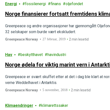
Energi
fossilenergi
finans
oljefondet
Norge finansierer fortsatt fremtidens kli
Greenpeace og andre organisasjoner har gjennomgått Oljefond
32 selskaper som burde vært ekskludert.
Greenpeace Norway
27 februar, 2019
2 min lesetid
Hav
beskytthavet
havindustri
Norge ødela for viktig marint vern i Antarkt
Greenpeace er svært skuffet etter at det i dag ble klart at no
verne Weddelhavet i Antarktis.
Greenpeace Norway
5 november, 2018
2 min lesetid
Klimaendringer
klimarettssaker