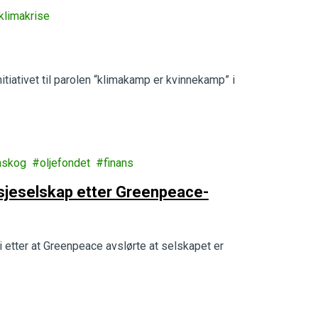
klimakrise
itiativet til parolen “klimakamp er kvinnekamp” i
nskog
oljefondet
finans
asjeselskap etter Greenpeace-
i etter at Greenpeace avslørte at selskapet er