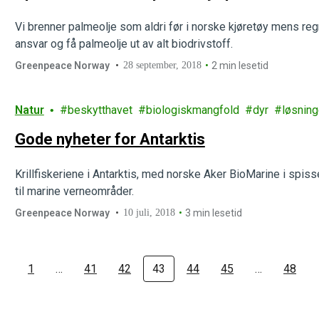
Vi brenner palmeolje som aldri før i norske kjøretøy mens reg
ansvar og få palmeolje ut av alt biodrivstoff.
Greenpeace Norway
28 september, 2018
2 min lesetid
Natur
beskytthavet
biologiskmangfold
dyr
løsning
Gode nyheter for Antarktis
Krillfiskeriene i Antarktis, med norske Aker BioMarine i spisse
til marine verneområder.
Greenpeace Norway
10 juli, 2018
3 min lesetid
1
…
41
42
43
44
45
…
48