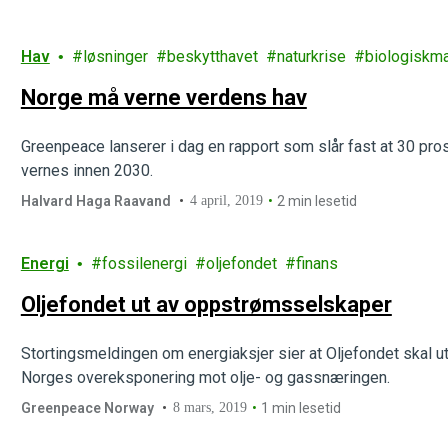
Hav
løsninger
beskytthavet
naturkrise
biologiskm
Norge må verne verdens hav
Greenpeace lanserer i dag en rapport som slår fast at 30 pro
vernes innen 2030.
Halvard Haga Raavand
4 april, 2019
2 min lesetid
Energi
fossilenergi
oljefondet
finans
Oljefondet ut av oppstrømsselskaper
Stortingsmeldingen om energiaksjer sier at Oljefondet skal 
Norges overeksponering mot olje- og gassnæringen.
Greenpeace Norway
8 mars, 2019
1 min lesetid