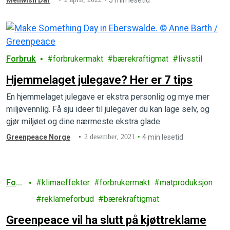
Forbruk
forbrukermakt
bærekraftigmat
livsstil
Hjemmelaget julegave? Her er 7 tips
En hjemmelaget julegave er ekstra personlig og mye mer
miljøvennlig. Få sju ideer til julegaver du kan lage selv, og
gjør miljøet og dine nærmeste ekstra glade.
Greenpeace Norge
2 desember, 2021
4 min lesetid
Forb
klimaeffekter
forbrukermakt
matproduksjon
ruk
reklameforbud
bærekraftigmat
Greenpeace vil ha slutt på kjøttreklame