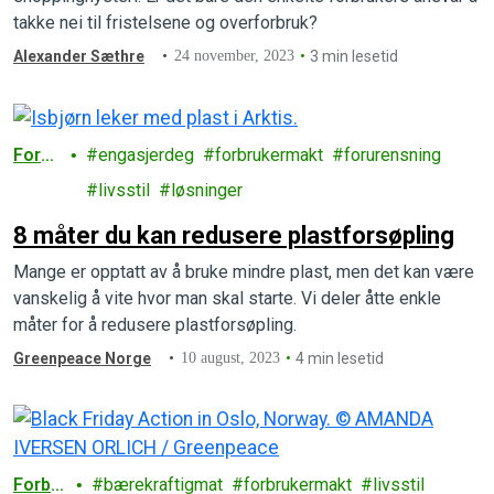
takke nei til fristelsene og overforbruk?
Alexander Sæthre
24 november, 2023
3 min lesetid
Forbr
engasjerdeg
forbrukermakt
forurensning
uk
livsstil
løsninger
8 måter du kan redusere plastforsøpling
Mange er opptatt av å bruke mindre plast, men det kan være
vanskelig å vite hvor man skal starte. Vi deler åtte enkle
måter for å redusere plastforsøpling.
Greenpeace Norge
10 august, 2023
4 min lesetid
Forbr
bærekraftigmat
forbrukermakt
livsstil