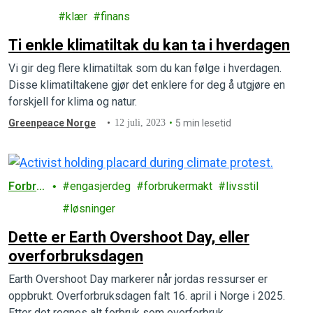
uk
klær
finans
Ti enkle klimatiltak du kan ta i hverdagen
Vi gir deg flere klimatiltak som du kan følge i hverdagen.
Disse klimatiltakene gjør det enklere for deg å utgjøre en
forskjell for klima og natur.
Greenpeace Norge
12 juli, 2023
5 min lesetid
Forbru
engasjerdeg
forbrukermakt
livsstil
k
løsninger
Dette er Earth Overshoot Day, eller
overforbruksdagen
Earth Overshoot Day markerer når jordas ressurser er
oppbrukt. Overforbruksdagen falt 16. april i Norge i 2025.
Etter det regnes alt forbruk som overforbruk.