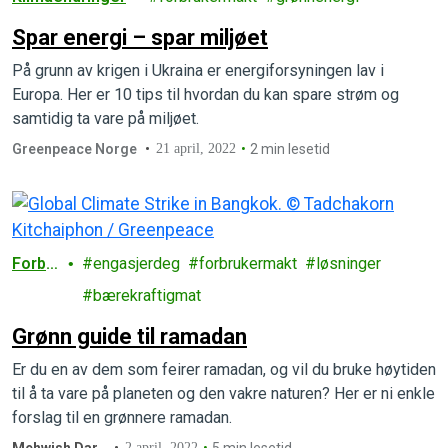
Spar energi – spar miljøet
På grunn av krigen i Ukraina er energiforsyningen lav i
Europa. Her er 10 tips til hvordan du kan spare strøm og
samtidig ta vare på miljøet.
Greenpeace Norge
21 april, 2022
2 min lesetid
Forbr
engasjerdeg
forbrukermakt
løsninger
uk
bærekraftigmat
Grønn guide til ramadan
Er du en av dem som feirer ramadan, og vil du bruke høytiden
til å ta vare på planeten og den vakre naturen? Her er ni enkle
forslag til en grønnere ramadan.
Mehwish Dar
2 april, 2022
5 min lesetid