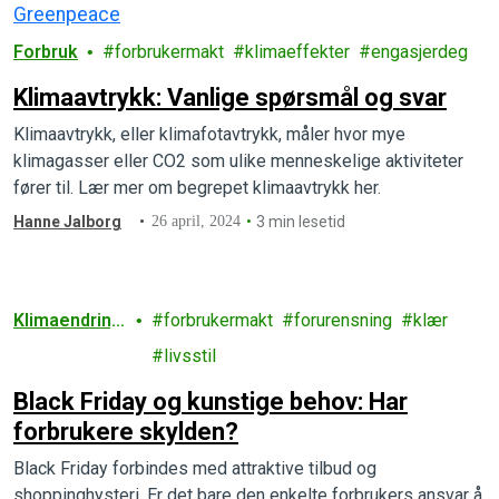
Forbruk
forbrukermakt
klimaeffekter
engasjerdeg
Klimaavtrykk: Vanlige spørsmål og svar
Klimaavtrykk, eller klimafotavtrykk, måler hvor mye
klimagasser eller CO2 som ulike menneskelige aktiviteter
fører til. Lær mer om begrepet klimaavtrykk her.
Hanne Jalborg
26 april, 2024
3 min lesetid
Klimaendring
forbrukermakt
forurensning
klær
er
livsstil
Black Friday og kunstige behov: Har
forbrukere skylden?
Black Friday forbindes med attraktive tilbud og
shoppinghysteri. Er det bare den enkelte forbrukers ansvar å