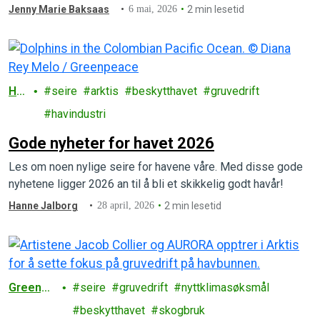
Jenny Marie Baksaas
6 mai, 2026
2 min lesetid
Ha
seire
arktis
beskytthavet
gruvedrift
v
havindustri
Gode nyheter for havet 2026
Les om noen nylige seire for havene våre. Med disse gode
nyhetene ligger 2026 an til å bli et skikkelig godt havår!
Hanne Jalborg
28 april, 2026
2 min lesetid
Greenpe
seire
gruvedrift
nyttklimasøksmål
ace
beskytthavet
skogbruk