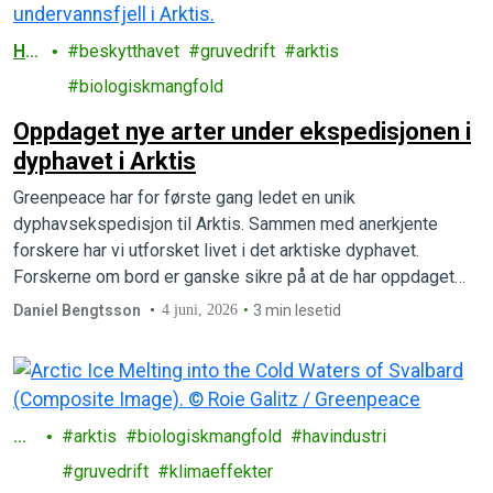
Ha
beskytthavet
gruvedrift
arktis
v
biologiskmangfold
Oppdaget nye arter under ekspedisjonen i
dyphavet i Arktis
Greenpeace har for første gang ledet en unik
dyphavsekspedisjon til Arktis. Sammen med anerkjente
forskere har vi utforsket livet i det arktiske dyphavet.
Forskerne om bord er ganske sikre på at de har oppdaget
flere helt nye, hittil ukjente arter.
Daniel Bengtsson
4 juni, 2026
3 min lesetid
Ha
arktis
biologiskmangfold
havindustri
v
gruvedrift
klimaeffekter