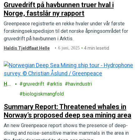
Gruvedrift på havbunnen truer hval i
Norge, fastslår ny rapport
Greenpeace registrerte en rekke hvaler under vår første
forskningsekspedisjon til det norske åpningsområdet for
gruvedrift på havbunnen i Arktis.
Haldis Tjeldflaat Helle
6 juni, 2025
4 min lesetid
Ha
gruvedrift
arktis
havindustri
v
biologiskmangfold
Summary Report: Threatened whales in
Norway’s proposed deep sea mining area
An new Greenpeace report shows the presence of deep-
diving and noise-sensitive marine mammals in the area in