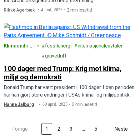
the Arctic designated to deep sea mining.
Rikke Agerbæk
4 juni, 2025
2 min lesetid
Klimaendring
fossilenergi
internasjonaleavtaler
er
gruvedrift
100 dager med Trump: Krig mot klima,
miljø og demokrati
Donald Trump har vært president i 100 dager. I den perioden
har han gjort store endringer i USAs klima- og miljøpolitikk.
Hanne Jalborg
30 april, 2025
2 min lesetid
Forrige
1
2
3
…
5
Neste