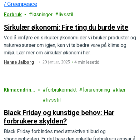
Forbruk
løsninger
livsstil
Sirkulær økonomi: Fire ting du burde vite
Ved å innføre en sirkulær økonomi der vi bruker produkter og
naturressurser om igjen, kan vi ta bedre vare på klima og
miljø. Lær mer om sirkulær økonomi her.
Hanne Jalborg
20 januar, 2025
4 min lesetid
Klimaendring
forbrukermakt
forurensning
klær
er
livsstil
Black Friday og kunstige behov: Har
forbrukere skylden?
Black Friday forbindes med attraktive tilbud og
shoppinghysteri. Er det bare den enkelte forbrukers ansvar å