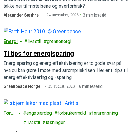
takke nei til fristelsene og overforbruk?
Alexander Sæthre
24 november, 2023
3 min lesetid
Energi
livsstil
grønnenergi
Ti tips for energisparing
Energisparing og energieffektivisering er to gode svar på
hva du kan gjøre i møte med strømpriskrisen. Her er ti tips til
energieffektivisering og -sparing.
Greenpeace Norge
29 august, 2023
6 min lesetid
Forbr
engasjerdeg
forbrukermakt
forurensning
uk
livsstil
løsninger