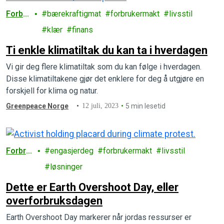
Forbr
bærekraftigmat
forbrukermakt
livsstil
uk
klær
finans
Ti enkle klimatiltak du kan ta i hverdagen
Vi gir deg flere klimatiltak som du kan følge i hverdagen.
Disse klimatiltakene gjør det enklere for deg å utgjøre en
forskjell for klima og natur.
Greenpeace Norge
12 juli, 2023
5 min lesetid
Forbru
engasjerdeg
forbrukermakt
livsstil
k
løsninger
Dette er Earth Overshoot Day, eller
overforbruksdagen
Earth Overshoot Day markerer når jordas ressurser er