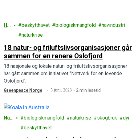
Ha
beskytthavet
biologiskmangfold
havindustri
v
naturkrise
18 natur- og friluftslivsorganisasjoner går
sammen for en renere Oslofjord
18 nasjonale og lokale natur- og friluftslivsorganisasjoner
har gått sammen om initiativet "Nettverk for en levende
Oslofjord".
Greenpeace Norge
5 juni, 2023
2 min lesetid
Nat
biologiskmangfold
naturkrise
skogbruk
dyr
ur
beskytthavet