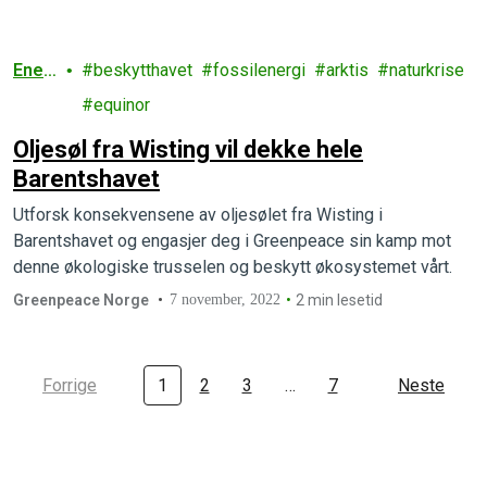
Ener
beskytthavet
fossilenergi
arktis
naturkrise
gi
equinor
Oljesøl fra Wisting vil dekke hele
Barentshavet
Utforsk konsekvensene av oljesølet fra Wisting i
Barentshavet og engasjer deg i Greenpeace sin kamp mot
denne økologiske trusselen og beskytt økosystemet vårt.
Greenpeace Norge
7 november, 2022
2 min lesetid
Forrige
1
2
3
…
7
Neste