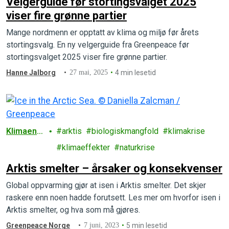
Velgerguide før stortingsvalget 2025
viser fire grønne partier
Mange nordmenn er opptatt av klima og miljø før årets
stortingsvalg. En ny velgerguide fra Greenpeace før
stortingsvalget 2025 viser fire grønne partier.
Hanne Jalborg
27 mai, 2025
4 min lesetid
Klimaendr
arktis
biologiskmangfold
klimakrise
inger
klimaeffekter
naturkrise
Arktis smelter – årsaker og konsekvenser
Global oppvarming gjør at isen i Arktis smelter. Det skjer
raskere enn noen hadde forutsett. Les mer om hvorfor isen i
Arktis smelter, og hva som må gjøres.
Greenpeace Norge
7 juni, 2023
5 min lesetid