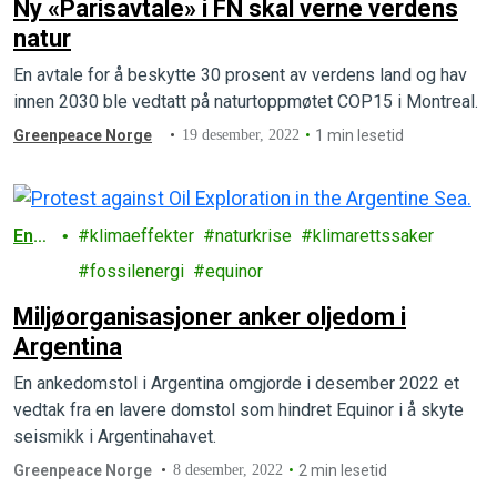
Ny «Parisavtale» i FN skal verne verdens
natur
En avtale for å beskytte 30 prosent av verdens land og hav
innen 2030 ble vedtatt på naturtoppmøtet COP15 i Montreal.
Greenpeace Norge
19 desember, 2022
1 min lesetid
Ener
klimaeffekter
naturkrise
klimarettssaker
gi
fossilenergi
equinor
Miljøorganisasjoner anker oljedom i
Argentina
En ankedomstol i Argentina omgjorde i desember 2022 et
vedtak fra en lavere domstol som hindret Equinor i å skyte
seismikk i Argentinahavet.
Greenpeace Norge
8 desember, 2022
2 min lesetid