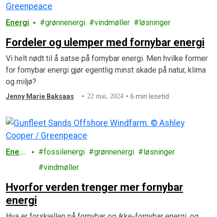
Energi
grønnenergi
vindmøller
løsninger
Fordeler og ulemper med fornybar energi
Vi helt nødt til å satse på fornybar energi. Men hvilke former
for fornybar energi gjør egentlig minst skade på natur, klima
og miljø?
Jenny Marie Baksaas
22 mai, 2024
6 min lesetid
Energ
fossilenergi
grønnenergi
løsninger
i
vindmøller
Hvorfor verden trenger mer fornybar
energi
Hva er forskjellen på fornybar og ikke-fornybar energi, og