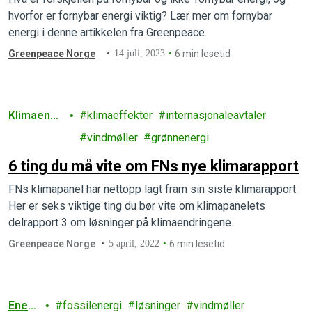
hvorfor er fornybar energi viktig? Lær mer om fornybar
energi i denne artikkelen fra Greenpeace.
Greenpeace Norge
14 juli, 2023
6 min lesetid
Klimaendri
klimaeffekter
internasjonaleavtaler
nger
vindmøller
grønnenergi
6 ting du må vite om FNs nye klimarapport
FNs klimapanel har nettopp lagt fram sin siste klimarapport.
Her er seks viktige ting du bør vite om klimapanelets
delrapport 3 om løsninger på klimaendringene.
Greenpeace Norge
5 april, 2022
6 min lesetid
Energ
fossilenergi
løsninger
vindmøller