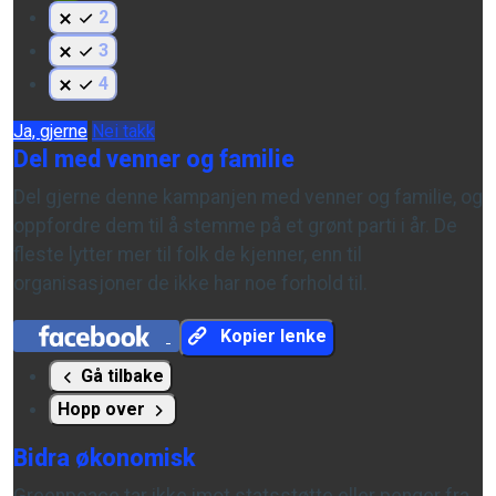
2
3
4
Ja, gjerne
Nei takk
Del med venner og familie
Del gjerne denne kampanjen med venner og familie, og
oppfordre dem til å stemme på et grønt parti i år. De
fleste lytter mer til folk de kjenner, enn til
organisasjoner de ikke har noe forhold til.
Kopier lenke
Gå tilbake
Hopp over
Bidra økonomisk