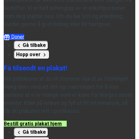
Greenpeace tar ikke imot statsstøtte eller penger fra
bedrifter. Vi er helt avhengige av at enkeltpersoner
som deg støtter oss. Om du har lyst og anledning,
vurder gjerne å gi et bidrag eller bli fastgiver.
Doner
Gå tilbake
Hopp over
Få tilsendt en plakat!
Vis politikerne at du vil stemme olja ut av Stortinget.
Heng den i vinduet ditt og i nærmiljøet for å vise
partiene at vi er mange som er klare for Norges neste
eventyr. Klikk på lenken og fyll ut litt informasjon, så
får du plakaten rett i postkassa.
Bestill gratis plakat hjem
Gå tilbake