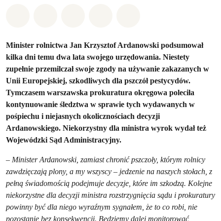
Udostępnij w Whatsapp
Udostępnij w Facebook
Udostępnij w Twitter
Udostępnij przez Email
Udostępnij w Bluesky
Minister rolnictwa Jan Krzysztof Ardanowski podsumował
kilka dni temu dwa lata swojego urzędowania. Niestety
zupełnie przemilczał swoje zgody na używanie zakazanych w
Unii Europejskiej, szkodliwych dla pszczół pestycydów.
Tymczasem warszawska prokuratura okręgowa poleciła
kontynuowanie śledztwa w sprawie tych wydawanych w
pośpiechu i niejasnych okolicznościach decyzji
Ardanowskiego. Niekorzystny dla ministra wyrok wydał też
Wojewódzki Sąd Administracyjny.
–
Minister Ardanowski, zamiast chronić pszczoły, którym rolnicy
zawdzięczają plony, a my wszyscy – jedzenie na naszych stołach, z
pełną świadomością podejmuje decyzje, które im szkodzą. Kolejne
niekorzystne dla decyzji ministra rozstrzygnięcia sądu i prokuratury
powinny być dla niego wyraźnym sygnałem, że to co robi, nie
pozostanie bez konsekwencji. Będziemy dalej monitorować