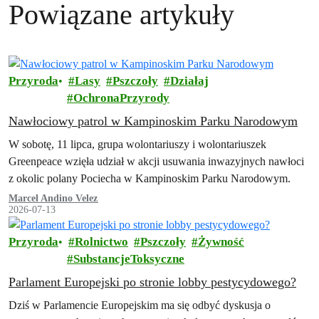
Powiązane artykuły
Przyroda
Lasy
Pszczoły
Działaj
OchronaPrzyrody
Nawłociowy patrol w Kampinoskim Parku Narodowym
W sobotę, 11 lipca, grupa wolontariuszy i wolontariuszek
Greenpeace wzięła udział w akcji usuwania inwazyjnych nawłoci
z okolic polany Pociecha w Kampinoskim Parku Narodowym.
Marcel Andino Velez
2026-07-13
Przyroda
Rolnictwo
Pszczoły
Żywność
SubstancjeToksyczne
Parlament Europejski po stronie lobby pestycydowego?
Dziś w Parlamencie Europejskim ma się odbyć dyskusja o