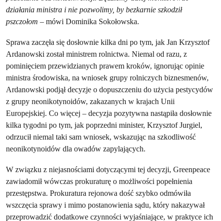
działania ministra i nie pozwolimy, by bezkarnie szkodził
pszczołom
– mówi Dominika Sokołowska.
Sprawa zaczęła się dosłownie kilka dni po tym, jak Jan Krzysztof
Ardanowski został ministrem rolnictwa. Niemal od razu, z
pominięciem przewidzianych prawem kroków, ignorując opinie
ministra środowiska, na wniosek grupy rolniczych biznesmenów,
Ardanowski podjął decyzje o dopuszczeniu do użycia pestycydów
z grupy neonikotynoidów, zakazanych w krajach Unii
Europejskiej. Co więcej – decyzja pozytywna nastąpiła dosłownie
kilka tygodni po tym, jak poprzedni minister, Krzysztof Jurgiel,
odrzucił niemal taki sam wniosek, wskazując na szkodliwość
neonikotynoidów dla owadów zapylających.
W związku z niejasnościami dotyczącymi tej decyzji, Greenpeace
zawiadomił wówczas prokuraturę o możliwości popełnienia
przestępstwa. Prokuratura rejonowa dość szybko odmówiła
wszczęcia sprawy i mimo postanowienia sądu, który nakazywał
przeprowadzić dodatkowe czynności wyjaśniające, w praktyce ich