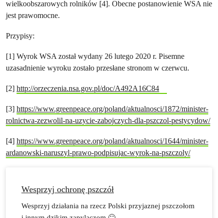
wielkoobszarowych rolników [4]. Obecne postanowienie WSA nie
jest prawomocne.
Przypisy:
[1] Wyrok WSA został wydany 26 lutego 2020 r. Pisemne
uzasadnienie wyroku zostało przesłane stronom w czerwcu.
[2]
http://orzeczenia.nsa.gov.pl/doc/A492A16C84
[3]
https://www.greenpeace.org/poland/aktualnosci/1872/minister-
rolnictwa-zezwolil-na-uzycie-zabojczych-dla-pszczol-pestycydow/
[4]
https://www.greenpeace.org/poland/aktualnosci/1644/minister-
ardanowski-naruszyl-prawo-podpisujac-wyrok-na-pszczoly/
Wesprzyj ochronę pszczół
Wesprzyj działania na rzecz Polski przyjaznej pszczołom
i innym dzikim zapylaczom 🙂