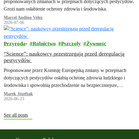
proponowanych zmianach w przepisach dotyczących pestycydów.
Grozi nam osłabienie ochrony zdrowia i środowiska.
Marcel Andino Velez
2026-07-06
Przyroda
Rolnictwo
Pszczoły
Żywność
“Science”: naukowcy przestrzegają przed deregulacją
pestycydów
Proponowane przez Komisję Europejską zmiany w przepisach
dotyczących pestycydów osłabią ochronę zdrowia ludzkiego i
środowiska i spowolnią przechodzenie na bezpieczniejsze,
alternatywne sposoby ochrony upraw – takie wnioski można
Marek Józefiak
2026-06-23
wyczytać w…
See all posts