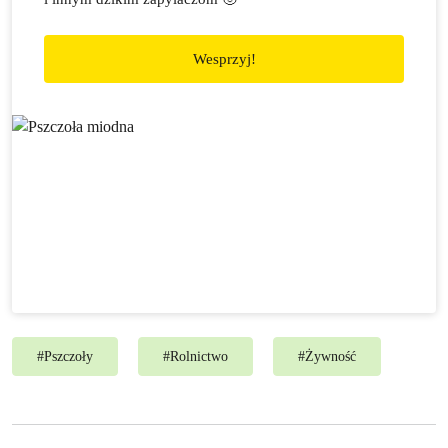
Wesprzyj!
#
Pszczoły
#
Rolnictwo
#
Żywność