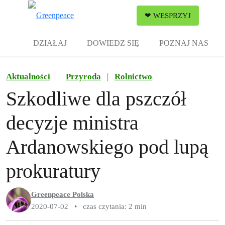
Zw
❤ WESPRZYJ
Menu
DZIAŁAJ
DOWIEDZ SIĘ
POZNAJ NAS
Aktualności
Przyroda
|
Rolnictwo
Szkodliwe dla pszczół
decyzje ministra
Ardanowskiego pod lupą
prokuratury
Greenpeace Polska
2020-07-02
•
czas czytania: 2 min