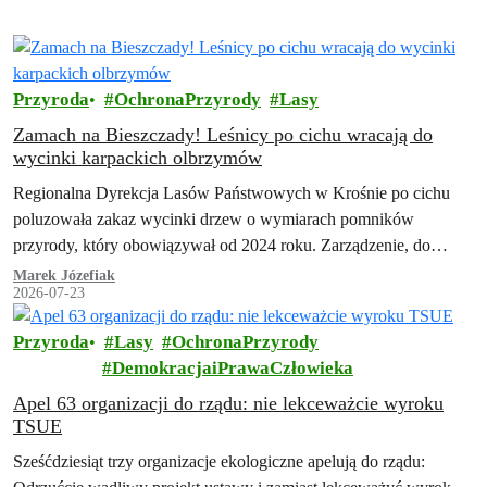
Przyroda
OchronaPrzyrody
Lasy
Zamach na Bieszczady! Leśnicy po cichu wracają do
wycinki karpackich olbrzymów
Regionalna Dyrekcja Lasów Państwowych w Krośnie po cichu
poluzowała zakaz wycinki drzew o wymiarach pomników
przyrody, który obowiązywał od 2024 roku. Zarządzenie, do
którego dotarła Inicjatywa Dzikie Karpaty, przewiduje szeroki…
Marek Józefiak
2026-07-23
Przyroda
Lasy
OchronaPrzyrody
DemokracjaiPrawaCzłowieka
Apel 63 organizacji do rządu: nie lekceważcie wyroku
TSUE
Sześćdziesiąt trzy organizacje ekologiczne apelują do rządu: