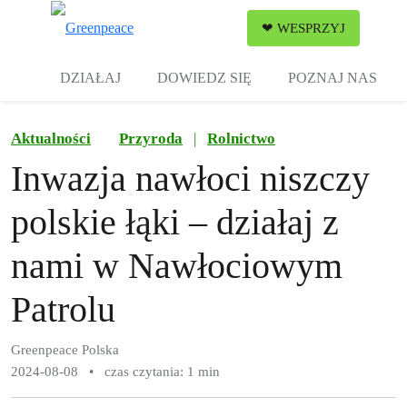
Zw
❤ WESPRZYJ
Menu
DZIAŁAJ
DOWIEDZ SIĘ
POZNAJ NAS
Aktualności
Przyroda
|
Rolnictwo
Inwazja nawłoci niszczy
polskie łąki – działaj z
nami w Nawłociowym
Patrolu
Greenpeace Polska
2024-08-08
•
czas czytania: 1 min