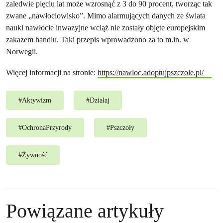
zaledwie pięciu lat może wzrosnąć z 3 do 90 procent, tworząc tak
zwane „nawłociowisko”. Mimo alarmujących danych ze świata
nauki nawłocie inwazyjne wciąż nie zostały objęte europejskim
zakazem handlu. Taki przepis wprowadzono za to m.in. w
Norwegii.
Więcej informacji na stronie:
https://nawloc.adoptujpszczole.pl/
#
Aktywizm
#
Działaj
#
OchronaPrzyrody
#
Pszczoły
#
Żywność
Powiązane artykuły