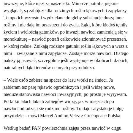
inwazyjne, które niszczą nasze łąki. Mimo że potrafią pięknie
wyglądać, są zabójcze dla rodzimych roślin łąkowych i zapylaczy.
Tempo ich wzrostu i wydzielane do gleby substancje duszą inne
rośliny i nie dają im przestrzeni do życia. Łąki, które kiedyś tętniły
życiem i wielością gatunków, po inwazji nawłoci zamieniają się w
monokulturę – nawłoć potrafi całkowicie zdominować przestrzeń,
w której rośnie. Znikają rodzime gatunki roślin łąkowych a wraz z
nimi – związane z nimi zapylacze. Zostaje morze nawłoci. Dlatego
należy ją usuwać, szczególnie jeśli występuje w okolicach dzikich,
naturalnych łąk i terenów cennych przyrodniczo.
– Wiele osób zabiera na spacer do lasu worki na śmieci. Ja
zabieram też parę rękawic ogrodniczych i jeśli widzę nowe,
nieduże stanowiska nawłoci inwazyjnych, po prostu je wyrywam.
Po kilku latach takich zabiegów widzę, jak w miejscach po
nawłoci odradzają się rodzime rośliny. To daje satysfakcję i ulgę
przyrodzie – mówi Marcel Andino Velez z Greenpeace Polska.
Według badań PAN powierzchnia zajęta przez nawłoć w ciągu