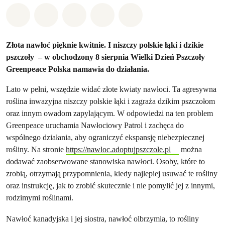
Udostępnij w Whatsapp
Udostępnij w Facebook
Udostępnij w Twitter
Udostępnij przez Email
Udostępnij w Bluesky
Złota nawłoć pięknie kwitnie. I niszczy polskie łąki i dzikie
pszczoły – w obchodzony 8 sierpnia Wielki Dzień Pszczoły
Greenpeace Polska namawia do działania.
Lato w pełni, wszędzie widać złote kwiaty nawłoci. Ta agresywna
roślina inwazyjna niszczy polskie łąki i zagraża dzikim pszczołom
oraz innym owadom zapylającym. W odpowiedzi na ten problem
Greenpeace uruchamia Nawłociowy Patrol i zachęca do
wspólnego działania, aby ograniczyć ekspansję niebezpiecznej
rośliny. Na stronie
https://nawloc.adoptujpszczole.pl
można
dodawać zaobserwowane stanowiska nawłoci. Osoby, które to
zrobią, otrzymają przypomnienia, kiedy najlepiej usuwać te rośliny
oraz instrukcję, jak to zrobić skutecznie i nie pomylić jej z innymi,
rodzimymi roślinami.
Nawłoć kanadyjska i jej siostra, nawłoć olbrzymia, to rośliny