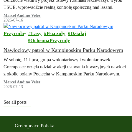
Odrzućcie wadliwy projekt ustawy i zamiast lekceważyć wyrok
TSUE, wprowadźcie realną kontrolę społeczną nad lasami.
Marcel Andino Velez
2026-07-16
Przyroda
Lasy
Pszczoły
Działaj
OchronaPrzyrody
Nawłociowy patrol w Kampinoskim Parku Narodowym
W sobotę, 11 lipca, grupa wolontariuszy i wolontariuszek
Greenpeace wzięła udział w akcji usuwania inwazyjnych nawłoci
z okolic polany Pociecha w Kampinoskim Parku Narodowym.
Marcel Andino Velez
2026-07-13
See all posts
Greenpeace Polska