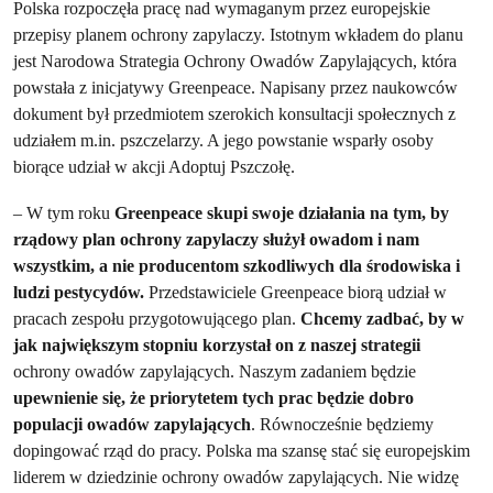
Polska rozpoczęła pracę nad wymaganym przez europejskie
przepisy planem ochrony zapylaczy. Istotnym wkładem do planu
jest Narodowa Strategia Ochrony Owadów Zapylających, która
powstała z inicjatywy Greenpeace. Napisany przez naukowców
dokument był przedmiotem szerokich konsultacji społecznych z
udziałem m.in. pszczelarzy. A jego powstanie wsparły osoby
biorące udział w akcji Adoptuj Pszczołę.
– W tym roku
Greenpeace skupi swoje działania na tym, by
rządowy plan ochrony zapylaczy służył owadom i nam
wszystkim, a nie producentom szkodliwych dla środowiska i
ludzi pestycydów.
Przedstawiciele Greenpeace biorą udział w
pracach zespołu przygotowującego plan.
Chcemy zadbać, by w
jak największym stopniu korzystał on z naszej strategii
ochrony owadów zapylających. Naszym zadaniem będzie
upewnienie się, że priorytetem tych prac będzie dobro
populacji owadów zapylających
. Równocześnie będziemy
dopingować rząd do pracy. Polska ma szansę stać się europejskim
liderem w dziedzinie ochrony owadów zapylających. Nie widzę