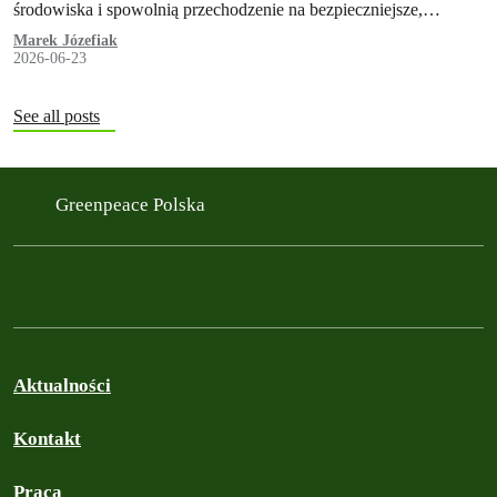
środowiska i spowolnią przechodzenie na bezpieczniejsze,
alternatywne sposoby ochrony upraw – takie wnioski można
Marek Józefiak
2026-06-23
wyczytać w…
See all posts
Greenpeace Polska
Aktualności
Kontakt
Praca