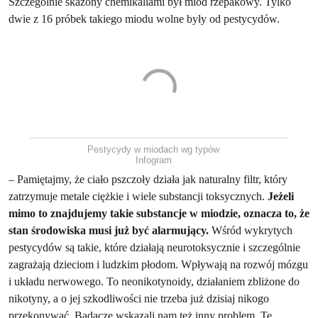
Szczególnie skażony chemikaliami był miód rzepakowy. Tylko
dwie z 16 próbek takiego miodu wolne były od pestycydów.
Pestycydy w miodach wg typów
Infogram
– Pamiętajmy, że ciało pszczoły działa jak naturalny filtr, który
zatrzymuje metale ciężkie i wiele substancji toksycznych.
Jeżeli
mimo to znajdujemy takie substancje w miodzie, oznacza to, że
stan środowiska musi już być alarmujący.
Wśród wykrytych
pestycydów są takie, które działają neurotoksycznie i szczególnie
zagrażają dzieciom i ludzkim płodom. Wpływają na rozwój mózgu
i układu nerwowego. To neonikotynoidy, działaniem zbliżone do
nikotyny, a o jej szkodliwości nie trzeba już dzisiaj nikogo
przekonywać. Badacze wskazali nam też inny problem. Te