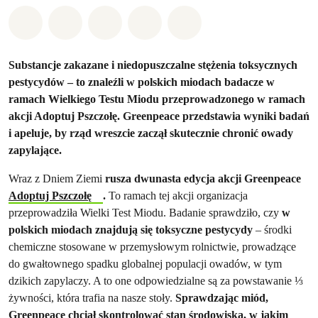
Udostępnij w Whatsapp
Udostępnij w Facebook
Udostępnij w Twitter
Udostępnij przez Email
Udostępnij w Bluesky
Substancje zakazane i niedopuszczalne stężenia toksycznych
pestycydów – to znaleźli w polskich miodach badacze w
ramach Wielkiego Testu Miodu przeprowadzonego w ramach
akcji Adoptuj Pszczołę. Greenpeace przedstawia wyniki badań
i apeluje, by rząd wreszcie zaczął skutecznie chronić owady
zapylające.
Wraz z Dniem Ziemi
rusza dwunasta edycja akcji Greenpeace
Adoptuj Pszczołę
.
To ramach tej akcji organizacja
przeprowadziła Wielki Test Miodu. Badanie sprawdziło, czy
w
polskich miodach znajdują się toksyczne pestycydy
– środki
chemiczne stosowane w przemysłowym rolnictwie, prowadzące
do gwałtownego spadku globalnej populacji owadów, w tym
dzikich zapylaczy. A to one odpowiedzialne są za powstawanie ⅓
żywności, która trafia na nasze stoły.
Sprawdzając miód,
Greenpeace chciał skontrolować stan środowiska, w jakim