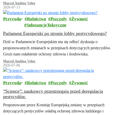
Marcel Andino Velez
2026-07-13
Przyroda
Rolnictwo
Pszczoły
Żywność
SubstancjeToksyczne
Parlament Europejski po stronie lobby pestycydowego?
Dziś w Parlamencie Europejskim ma się odbyć dyskusja o
proponowanych zmianach w przepisach dotyczących pestycydów.
Grozi nam osłabienie ochrony zdrowia i środowiska.
Marcel Andino Velez
2026-07-06
Przyroda
Rolnictwo
Pszczoły
Żywność
“Science”: naukowcy przestrzegają przed deregulacją
pestycydów
Proponowane przez Komisję Europejską zmiany w przepisach
dotyczących pestycydów osłabią ochronę zdrowia ludzkiego i