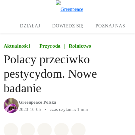
Zw
Menu
DZIAŁAJ
DOWIEDZ SIĘ
POZNAJ NAS
Aktualności
Przyroda
|
Rolnictwo
Polacy przeciwko
pestycydom. Nowe
badanie
Greenpeace Polska
2023-10-05
•
czas czytania: 1 min
Udostępnij w Whatsapp
Udostępnij w Facebook
Udostępnij w Twitter
Udostępnij przez Email
Udostępnij w Bluesky