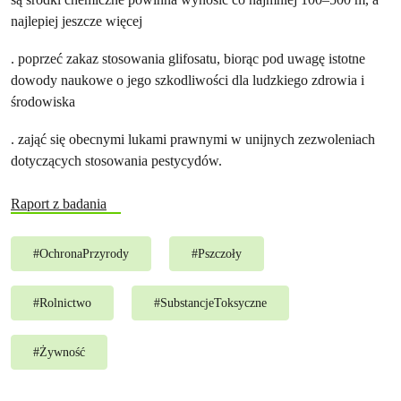
najlepiej jeszcze więcej
. poprzeć zakaz stosowania glifosatu, biorąc pod uwagę istotne
dowody naukowe o jego szkodliwości dla ludzkiego zdrowia i
środowiska
. zająć się obecnymi lukami prawnymi w unijnych zezwoleniach
dotyczących stosowania pestycydów.
Raport z badania
#
OchronaPrzyrody
#
Pszczoły
#
Rolnictwo
#
SubstancjeToksyczne
#
Żywność