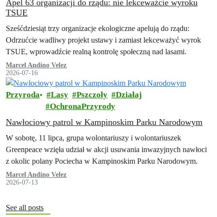
Apel 63 organizacji do rządu: nie lekceważcie wyroku
TSUE
Sześćdziesiąt trzy organizacje ekologiczne apelują do rządu:
Odrzućcie wadliwy projekt ustawy i zamiast lekceważyć wyrok
TSUE, wprowadźcie realną kontrolę społeczną nad lasami.
Marcel Andino Velez
2026-07-16
Przyroda
Lasy
Pszczoły
Działaj
OchronaPrzyrody
Nawłociowy patrol w Kampinoskim Parku Narodowym
W sobotę, 11 lipca, grupa wolontariuszy i wolontariuszek
Greenpeace wzięła udział w akcji usuwania inwazyjnych nawłoci
z okolic polany Pociecha w Kampinoskim Parku Narodowym.
Marcel Andino Velez
2026-07-13
See all posts