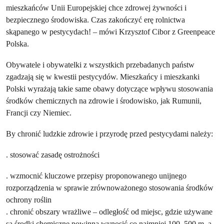
mieszkańców Unii Europejskiej chce zdrowej żywności i
bezpiecznego środowiska. Czas zakończyć erę rolnictwa
skąpanego w pestycydach! – mówi Krzysztof Cibor z Greenpeace
Polska.
Obywatele i obywatelki z wszystkich przebadanych państw
zgadzają się w kwestii pestycydów. Mieszkańcy i mieszkanki
Polski wyrażają takie same obawy dotyczące wpływu stosowania
środków chemicznych na zdrowie i środowisko, jak Rumunii,
Francji czy Niemiec.
By chronić ludzkie zdrowie i przyrodę przed pestycydami należy:
. stosować zasadę ostrożności
. wzmocnić kluczowe przepisy proponowanego unijnego
rozporządzenia w sprawie zrównoważonego stosowania środków
ochrony roślin
. chronić obszary wrażliwe – odległość od miejsc, gdzie używane
są środki chemiczne powinna wynosić co najmniej 100–500 m, a