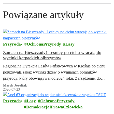
Powiązane artykuły
Przyroda
OchronaPrzyrody
Lasy
Zamach na Bieszczady! Leśnicy po cichu wracają do
wycinki karpackich olbrzymów
Regionalna Dyrekcja Lasów Państwowych w Krośnie po cichu
poluzowała zakaz wycinki drzew o wymiarach pomników
przyrody, który obowiązywał od 2024 roku. Zarządzenie, do
którego dotarła Inicjatywa Dzikie Karpaty, przewiduje szeroki…
Marek Józefiak
2026-07-23
Przyroda
Lasy
OchronaPrzyrody
DemokracjaiPrawaCzłowieka