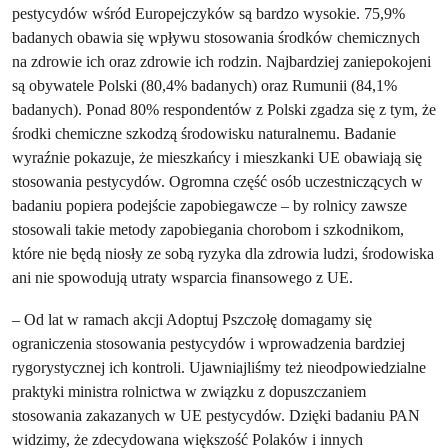
pestycydów wśród Europejczyków są bardzo wysokie. 75,9%
badanych obawia się wpływu stosowania środków chemicznych
na zdrowie ich oraz zdrowie ich rodzin. Najbardziej zaniepokojeni
są obywatele Polski (80,4% badanych) oraz Rumunii (84,1%
badanych). Ponad 80% respondentów z Polski zgadza się z tym, że
środki chemiczne szkodzą środowisku naturalnemu. Badanie
wyraźnie pokazuje, że mieszkańcy i mieszkanki UE obawiają się
stosowania pestycydów. Ogromna część osób uczestniczących w
badaniu popiera podejście zapobiegawcze – by rolnicy zawsze
stosowali takie metody zapobiegania chorobom i szkodnikom,
które nie będą niosły ze sobą ryzyka dla zdrowia ludzi, środowiska
ani nie spowodują utraty wsparcia finansowego z UE.
– Od lat w ramach akcji Adoptuj Pszczołę domagamy się
ograniczenia stosowania pestycydów i wprowadzenia bardziej
rygorystycznej ich kontroli. Ujawniajliśmy też nieodpowiedzialne
praktyki ministra rolnictwa w związku z dopuszczaniem
stosowania zakazanych w UE pestycydów. Dzięki badaniu PAN
widzimy, że zdecydowana większość Polaków i innych