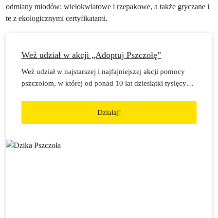
odmiany miodów: wielokwiatowe i rzepakowe, a także gryczane i
te z ekologicznymi certyfikatami.
Weź udział w akcji „Adoptuj Pszczołę”
Weź udział w najstarszej i najfajniejszej akcji pomocy
pszczołom, w której od ponad 10 lat dziesiątki tysięcy
osób stają sie pszczelimi bohaterami i bohaterkami
ratując owady zapylające!
Działaj!