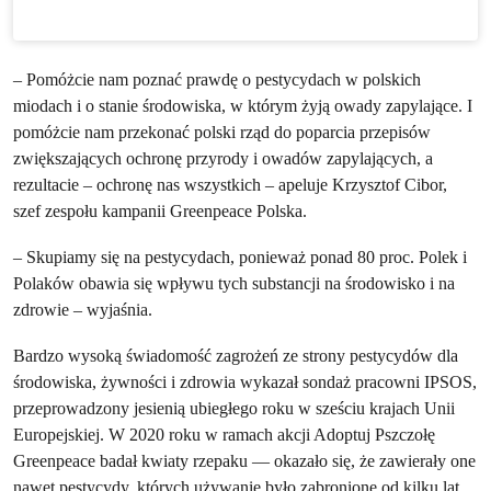
– Pomóżcie nam poznać prawdę o pestycydach w polskich
miodach i o stanie środowiska, w którym żyją owady zapylające. I
pomóżcie nam przekonać polski rząd do poparcia przepisów
zwiększających ochronę przyrody i owadów zapylających, a
rezultacie – ochronę nas wszystkich – apeluje Krzysztof Cibor,
szef zespołu kampanii Greenpeace Polska.
– Skupiamy się na pestycydach, ponieważ ponad 80 proc. Polek i
Polaków obawia się wpływu tych substancji na środowisko i na
zdrowie – wyjaśnia.
Bardzo wysoką świadomość zagrożeń ze strony pestycydów dla
środowiska, żywności i zdrowia wykazał sondaż pracowni IPSOS,
przeprowadzony jesienią ubiegłego roku w sześciu krajach Unii
Europejskiej. W 2020 roku w ramach akcji Adoptuj Pszczołę
Greenpeace badał kwiaty rzepaku — okazało się, że zawierały one
nawet pestycydy, których używanie było zabronione od kilku lat.