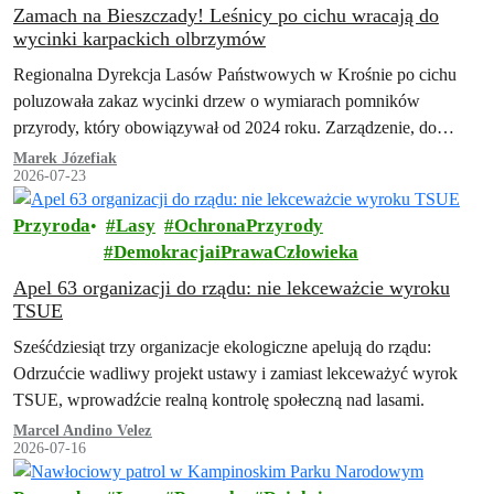
Zamach na Bieszczady! Leśnicy po cichu wracają do
wycinki karpackich olbrzymów
Regionalna Dyrekcja Lasów Państwowych w Krośnie po cichu
poluzowała zakaz wycinki drzew o wymiarach pomników
przyrody, który obowiązywał od 2024 roku. Zarządzenie, do
którego dotarła Inicjatywa Dzikie Karpaty, przewiduje szeroki…
Marek Józefiak
2026-07-23
Przyroda
Lasy
OchronaPrzyrody
DemokracjaiPrawaCzłowieka
Apel 63 organizacji do rządu: nie lekceważcie wyroku
TSUE
Sześćdziesiąt trzy organizacje ekologiczne apelują do rządu:
Odrzućcie wadliwy projekt ustawy i zamiast lekceważyć wyrok
TSUE, wprowadźcie realną kontrolę społeczną nad lasami.
Marcel Andino Velez
2026-07-16