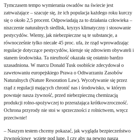
Tymczasem tempo wymierania owadów na świecie jest
zatrważające – szacuje się, że ich populacja każdego roku kurczy
się o około 2,5 procent. Odpowiadają za to działania człowieka –
niszczenie naturalnych siedlisk, kryzys klimatyczny i stosowanie
pestycydów. Wiemy, jak niebezpieczne są te substancje, a
równocześnie tylko niecałe 45 proc. ufa, że rząd wprowadzając
regulacje dotyczące pestycydów, kieruje się zdrowiem obywateli i
stanem środowiska. Ta nieufność okazała się ostatnio bardzo
uzasadniona. W marcu Donald Tusk osobiście zdecydował o
zawetowaniu europejskiego Prawa o Odtwarzaniu Zasobów
Naturalnych (Nature Resoration Law). Wycofywanie się przez
rząd z regulacji mających chronić nas i środowisko, w którym
powstaje nasza żywność, przed niebezpieczną chemizacją
produkcji rolno-spożywczej to przerażająca krótkowzroczność.
Ochrona przyrody nie stoi w sprzeczności z rolnictwem, wręcz
przeciwnie!
– Naszym testem chcemy pokazać, jak wygląda bezpieczeństwo
żywnościowe wzięte pod lupę. I czy aby na pewno nasza