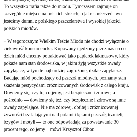
To wszystko trafia także do miodu. Tymczasem zajmuje on
szczególne miejsce na polskich stołach, a jako społeczeństwo
jesteśmy dumni z polskiego pszczelarstwa i wysokiej jakości
polskich miodów.
– W tegorocznym Wielkim Teście Miodu nie chodzi wyłącznie o
ciekawość konsumencką. Kupowany i jedzony przez nas na co
dzień miód chcemy potraktować jako papierek lakmusowy, który
pokaże nam stan środowiska, w jakim żyją wszystkie owady
zapylające, w tym te najbardziej zagrożone, dzikie zapylacze.
Badając miód pochodzący od pszczół miodnych, poznamy stan
skażenia pestycydami zróżnicowanych środowisk z całego kraju.
Dowiemy się, czy to, co jemy, jest bezpieczne i zdrowe, a —
pośrednio — dowiemy się też, czy bezpieczne i zdrowe są inne
owady zapylające. Nie ma zdrowej, obfitej i zróżnicowanej
żywności bez latającymi nad polami i łąkami pszczół, trzmieli,
bzygów i motyli — to one odpowiadają za powstawanie 30
procent tego, co jemy – mówi Krzysztof Cibor.