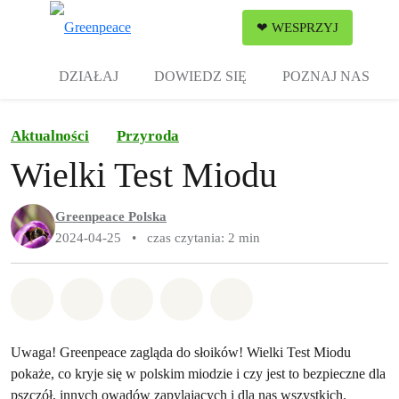
Zw
❤ WESPRZYJ
Menu
DZIAŁAJ
DOWIEDZ SIĘ
POZNAJ NAS
Aktualności
Przyroda
Wielki Test Miodu
Greenpeace Polska
2024-04-25
•
czas czytania: 2 min
Udostępnij w Whatsapp
Udostępnij w Facebook
Udostępnij w Twitter
Udostępnij przez Email
Udostępnij w Bluesky
Uwaga! Greenpeace zagląda do słoików! Wielki Test Miodu
pokaże, co kryje się w polskim miodzie i czy jest to bezpieczne dla
pszczół, innych owadów zapylających i dla nas wszystkich.