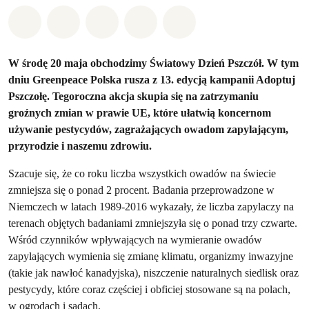
Udostępnij w Whatsapp
Udostępnij w Facebook
Udostępnij w Twitter
Udostępnij przez Email
Udostępnij w Bluesky
W środę 20 maja obchodzimy Światowy Dzień Pszczół. W tym
dniu Greenpeace Polska rusza z 13. edycją kampanii Adoptuj
Pszczołę. Tegoroczna akcja skupia się na zatrzymaniu
groźnych zmian w prawie UE, które ułatwią koncernom
używanie pestycydów, zagrażających owadom zapylającym,
przyrodzie i naszemu zdrowiu.
Szacuje się, że co roku liczba wszystkich owadów na świecie
zmniejsza się o ponad 2 procent. Badania przeprowadzone w
Niemczech w latach 1989-2016 wykazały, że liczba zapylaczy na
terenach objętych badaniami zmniejszyła się o ponad trzy czwarte.
Wśród czynników wpływających na wymieranie owadów
zapylających wymienia się zmianę klimatu, organizmy inwazyjne
(takie jak nawłoć kanadyjska), niszczenie naturalnych siedlisk oraz
pestycydy, które coraz częściej i obficiej stosowane są na polach,
w ogrodach i sadach.