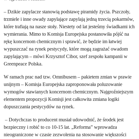
– Dzikie zapylacze stanowią podstawę piramidy życia. Pszczoły,
trzmiele i inne owady zapylające zapylają jedną trzecią pokarmów,
które trafiają na nasze stoły. Niestety od lat jesteśmy świadkami ich
wymierania. Mimo to Komisja Europejska postanowiła pójść na
rękę koncernom chemicznym i sprawić, że będzie im łatwiej
wypuszczać na rynek pestycydy, które mogą zagrażać owadom
zapylającym – mówi Krzysztof Cibor, szef zespołu kampanii w
Greenpeace Polska.
W ramach prac nad tzw. Omnibusem – pakietem zmian w prawie
unijnym – Komisja Europejska zaproponowała poluzowanie
wymogów stawianych koncernom chemicznym. Najgroźniejszym
elementem propozycji Komisji jest całkowita zmiana logiki
dopuszczania pestycydów na rynek.
– Dotychczas to producent musiał udowodnić, że środek jest
bezpieczny i robić to co 10-15 lat. „Reforma” wprowadza
nieograniczone w czasie zezwolenia na stosowanie większości