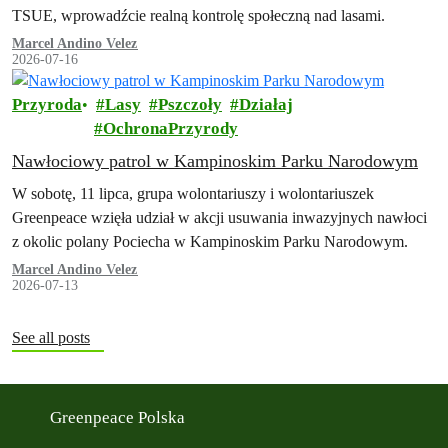
TSUE, wprowadźcie realną kontrolę społeczną nad lasami.
Marcel Andino Velez
2026-07-16
Przyroda
Lasy
Pszczoły
Działaj
OchronaPrzyrody
Nawłociowy patrol w Kampinoskim Parku Narodowym
W sobotę, 11 lipca, grupa wolontariuszy i wolontariuszek
Greenpeace wzięła udział w akcji usuwania inwazyjnych nawłoci
z okolic polany Pociecha w Kampinoskim Parku Narodowym.
Marcel Andino Velez
2026-07-13
See all posts
Greenpeace Polska