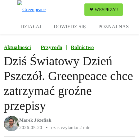
Zw
❤ WESPRZYJ
Menu
DZIAŁAJ
DOWIEDZ SIĘ
POZNAJ NAS
Aktualności
Przyroda
|
Rolnictwo
Dziś Światowy Dzień
Pszczół. Greenpeace chce
zatrzymać groźne
przepisy
Marek Józefiak
2026-05-20
•
czas czytania: 2 min