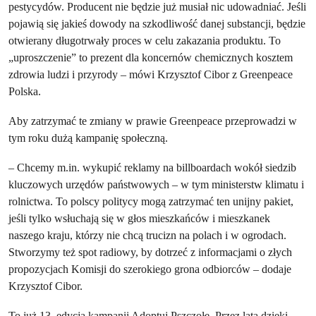
pestycydów. Producent nie będzie już musiał nic udowadniać. Jeśli
pojawią się jakieś dowody na szkodliwość danej substancji, będzie
otwierany długotrwały proces w celu zakazania produktu. To
„uproszczenie” to prezent dla koncernów chemicznych kosztem
zdrowia ludzi i przyrody – mówi Krzysztof Cibor z Greenpeace
Polska.
Aby zatrzymać te zmiany w prawie Greenpeace przeprowadzi w
tym roku dużą kampanię społeczną.
– Chcemy m.in. wykupić reklamy na billboardach wokół siedzib
kluczowych urzędów państwowych – w tym ministerstw klimatu i
rolnictwa. To polscy politycy mogą zatrzymać ten unijny pakiet,
jeśli tylko wsłuchają się w głos mieszkańców i mieszkanek
naszego kraju, którzy nie chcą trucizn na polach i w ogrodach.
Stworzymy też spot radiowy, by dotrzeć z informacjami o złych
propozycjach Komisji do szerokiego grona odbiorców – dodaje
Krzysztof Cibor.
To już 13. edycja kampanii Adoptuj Pszczołę. Przez lata dzięki