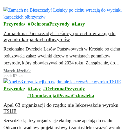
Przyroda
OchronaPrzyrody
Lasy
Zamach na Bieszczady! Leśnicy po cichu wracają do
wycinki karpackich olbrzymów
Regionalna Dyrekcja Lasów Państwowych w Krośnie po cichu
poluzowała zakaz wycinki drzew o wymiarach pomników
przyrody, który obowiązywał od 2024 roku. Zarządzenie, do
którego dotarła Inicjatywa Dzikie Karpaty, przewiduje szeroki…
Marek Józefiak
2026-07-23
Przyroda
Lasy
OchronaPrzyrody
DemokracjaiPrawaCzłowieka
Apel 63 organizacji do rządu: nie lekceważcie wyroku
TSUE
Sześćdziesiąt trzy organizacje ekologiczne apelują do rządu:
Odrzućcie wadliwy projekt ustawy i zamiast lekceważyć wyrok