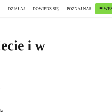
❤ WES
DZIAŁAJ
DOWIEDZ SIĘ
POZNAJ NAS
ecie i w
i
le