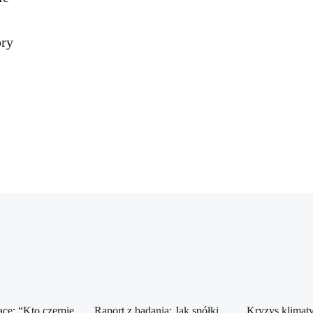
óry
ce: “Kto czerpie
Raport z badania: Jak spółki
Kryzys klimaty