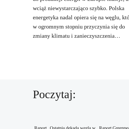
wciąż niewystarczająco szybko. Polska
energetyka nadal opiera się na węglu, kt
w ogromnym stopniu przyczynia się do
zmiany klimatu i zanieczyszczenia
powietrza.
Poczytaj:
Raport „Ostatnia dekada węgla w
Raport Greenpea