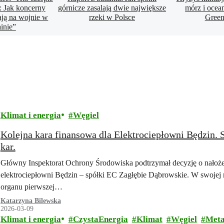
: Jak koncerny
górnicze zasalają dwie największe
mórz i ocea
ają na wojnie w
rzeki w Polsce
Green
inie”
Klimat i energia
Węgiel
Kolejna kara finansowa dla Elektrociepłowni Będzin. 
kar.
Główny Inspektorat Ochrony Środowiska podtrzymał decyzję o nałożeni
elektrociepłowni Będzin – spółki EC Zagłębie Dąbrowskie. W swojej
organu pierwszej…
Katarzyna Bilewska
2026-03-09
Klimat i energia
CzystaEnergia
Klimat
Węgiel
Met