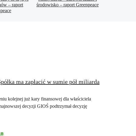
nów – raport
środowisko – raport Greenpeace
peace
Spółka ma zapłacić w sumie pół miliarda
u kolejnej już kary finansowej dla właściciela
 najnowszej decyzji GIOŚ podtrzymał decyzję
an