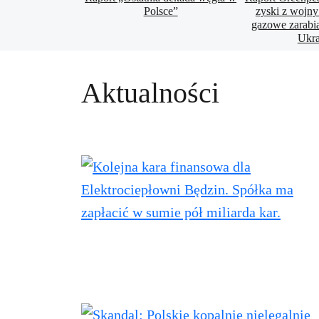
Polsce”
zyski z wojny
gazowe zarabi
Ukra
Aktualności