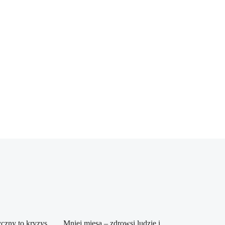
czny to kryzys
Mniej mięsa – zdrowsi ludzie i