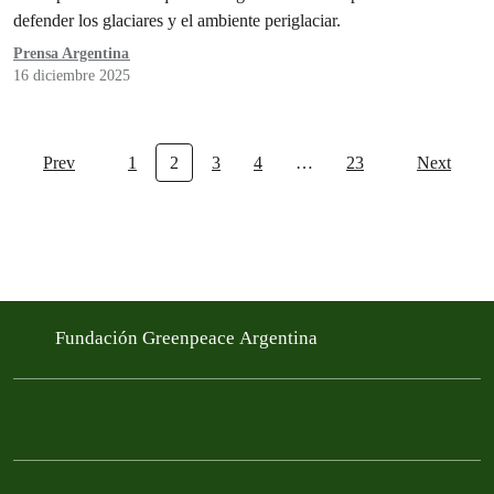
los argentinos”
defender los glaciares y el ambiente periglaciar.
Prensa Argentina
16 diciembre 2025
Prev
1
2
3
4
…
23
Next
Fundación Greenpeace Argentina