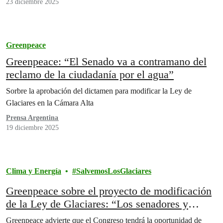
23 diciembre 2025
Greenpeace
Greenpeace: “El Senado va a contramano del
reclamo de la ciudadanía por el agua”
Sorbre la aprobación del dictamen para modificar la Ley de
Glaciares en la Cámara Alta
Prensa Argentina
19 diciembre 2025
Clima y Energía
SalvemosLosGlaciares
Greenpeace sobre el proyecto de modificación
de la Ley de Glaciares: “Los senadores y
diputados están a tiempo de salvar el agua de
Greenpeace advierte que el Congreso tendrá la oportunidad de