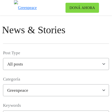
Ca
DONÁ AHORA
Menú
News & Stories
Post Type
Categoría
Filter posts
Keywords