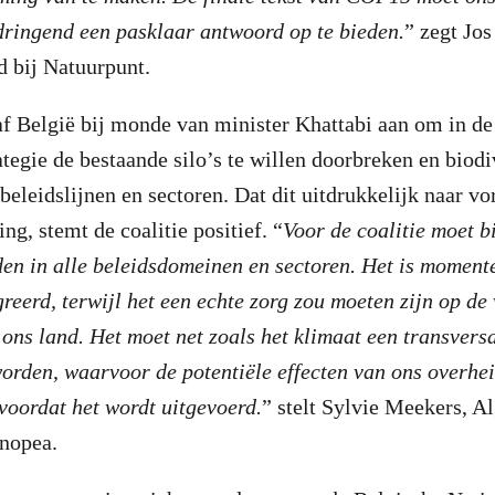
dringend een pasklaar antwoord op te bieden.
” zegt Jo
d bij Natuurpunt.
f België bij monde van minister Khattabi aan om in de
ategie de bestaande silo’s te willen doorbreken en biodiv
e beleidslijnen en sectoren. Dat dit uitdrukkelijk naar 
ng, stemt de coalitie positief. “
Voor de coalitie moet bi
en in alle beleidsdomeinen en sectoren. Het is momente
reerd, terwijl het een echte zorg zou moeten zijn op de
 ons land. Het moet net zoals het klimaat een transvers
orden, waarvoor de potentiële effecten van ons overhe
oordat het wordt uitgevoerd.
” stelt Sylvie Meekers, 
anopea.