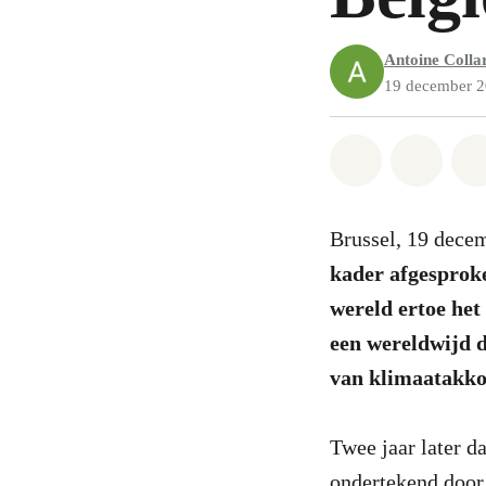
Antoine Colla
19 december 
Share on Wh
Share 
Brussel, 19 dece
kader afgesproke
wereld ertoe het 
een wereldwijd d
van klimaatakko
Twee jaar later d
ondertekend door 