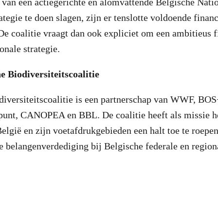
 van een actiegerichte en alomvattende Belgische Nati
ategie te doen slagen, zijn er tenslotte voldoende finan
De coalitie vraagt dan ook expliciet om een ambitieus f
ionale strategie.
e Biodiversiteitscoalitie
diversiteitscoalitie is een partnerschap van WWF, BOS
punt, CANOPEA en BBL. De coalitie heeft als missie he
 België en zijn voetafdrukgebieden een halt toe te roepe
 belangenverdediging bij Belgische federale en regiona