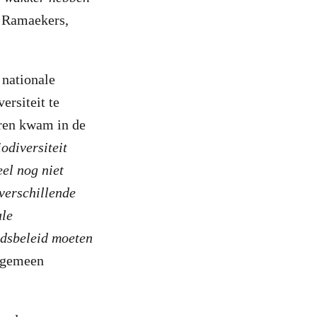
s Ramaekers,
 nationale
ersiteit te
voren kwam in de
odiversiteit
el nog niet
 verschillende
ale
idsbeleid moeten
Algemeen