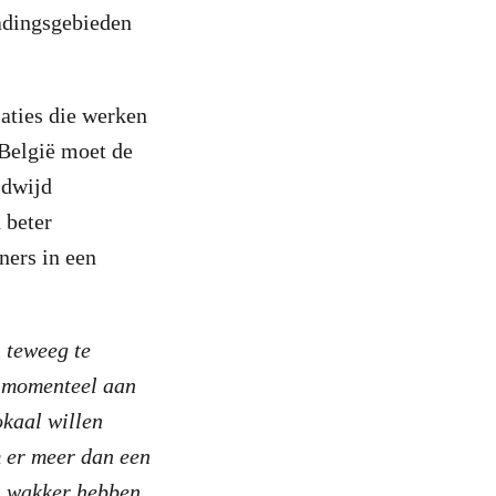
radingsgebieden
saties die werken
: België moet de
ldwijd
 beter
ners in een
 teweeg te
t momenteel aan
okaal willen
m er meer dan een
s wakker hebben