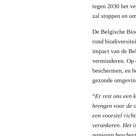
tegen 2030 het ve
zal stoppen en o
De Belgische Biodi
rond biodiversitei
impact van de Bel
verminderen. Op 
beschermen, en he
gezonde omgevin
“
Er rest ons een 
brengen voor de o
een voorstel rich
verankeren.
H
et 
papieren bescher