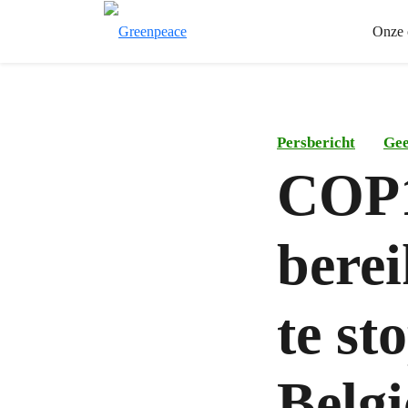
Onze 
Persbericht
Gee
COP1
berei
te s
Belg