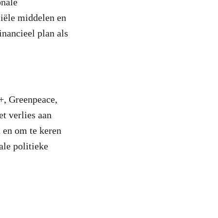
onale
ciële middelen en
inancieel plan als
+, Greenpeace,
t verlies aan
n en om te keren
le politieke