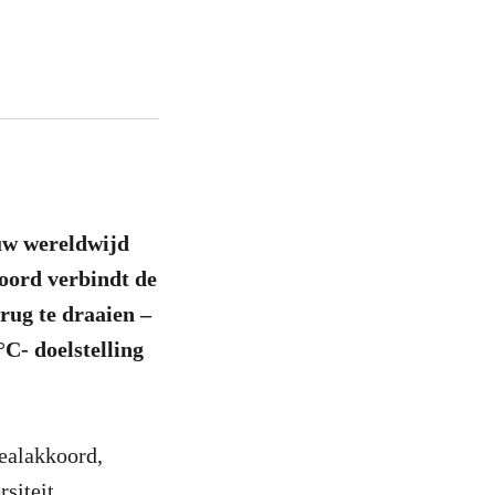
uw wereldwijd
koord verbindt de
erug te draaien –
°C- doelstelling
ealakkoord,
siteit.