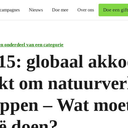
Doe een gift
campagnes
Nieuws
Doe mee
Over ons
n onderdeel van een categorie
5: globaal akko
kt om natuurver
toppen – Wat moe
ië doen?