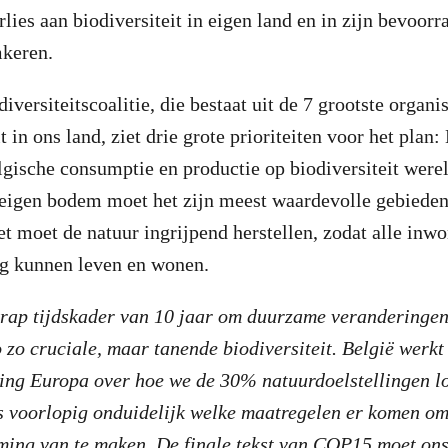
rlies aan biodiversiteit in eigen land en in zijn bevoor
mkeren.
versiteitscoalitie, die bestaat uit de 7 grootste organi
t in ons land, ziet drie grote prioriteiten voor het plan
gische consumptie en productie op biodiversiteit were
eigen bodem moet het zijn meest waardevolle gebieden
t moet de natuur ingrijpend herstellen, zodat alle inwo
g kunnen leven en wonen.
krap tijdskader van 10 jaar om duurzame veranderingen
 zo cruciale, maar tanende biodiversiteit. België werk
ting Europa over hoe we de 30% natuurdoelstellingen l
is voorlopig onduidelijk welke maatregelen er komen o
ming van te maken. De finale tekst van COP15 moet on