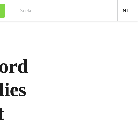
Ned
Nl
Zoeken
ord
lies
t