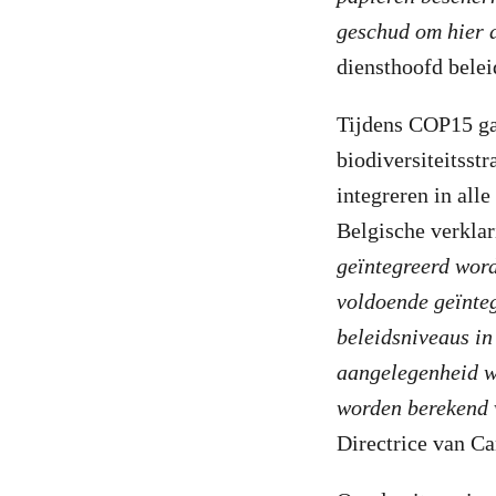
geschud om hier 
diensthoofd belei
Tijdens COP15 ga
biodiversiteitsstr
integreren in all
Belgische verklari
geïntegreerd word
voldoende geïnteg
beleidsniveaus in
aangelegenheid w
worden berekend v
Directrice van C