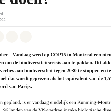
rd
2022
atsapp
on Facebook
Share on Twitter
Share via Email
Share on Bluesky
mber –
Vandaag werd op COP15 in Montreal een nie
n om de biodiversiteitscrisis aan te pakken. Dit ak
verlies aan biodiversiteit tegen 2030 te stoppen en t
oel dat wordt geprezen als het equivalent van de 1,5
ord van Parijs.
an gepland, is er vandaag eindelijk een Kunming-Montr
196 landen van de VN-verdrag inzake biologische diver