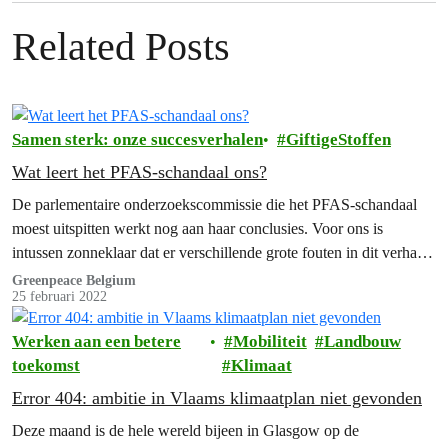
Related Posts
Samen sterk: onze succesverhalen
GiftigeStoffen
Wat leert het PFAS-schandaal ons?
De parlementaire onderzoekscommissie die het PFAS-schandaal
moest uitspitten werkt nog aan haar conclusies. Voor ons is
intussen zonneklaar dat er verschillende grote fouten in dit verhaal
werden gemaakt, daarom stapten we ook naar de rechtbank.
Greenpeace Belgium
25 februari 2022
Werken aan een betere
Mobiliteit
Landbouw
toekomst
Klimaat
Error 404: ambitie in Vlaams klimaatplan niet gevonden
Deze maand is de hele wereld bijeen in Glasgow op de