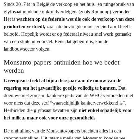
Sinds 2017 is in België de verkoop en het huis- en tuingebruik van
glyfosaathoudende onkruidverdelgers (zoals Roundup) verboden.
Het is
wachten op de federale wet die ook de verkoop van deze
producten verbiedt,
zoals de bevoegde minister eind april heeft
beloofd. Hopelijk wordt er op federaal niveau snel werk gemaakt
van een sluitend voorstel. Eens dat gebeurd is, kan de
landbouwsector volgen.
Monsanto-papers onthulden hoe we bedot
werden
Greenpeace trekt al bijna drie jaar aan de mouw van de
regering om het gevaarlijke goedje volledig te bannen.
Dat
doen we niet zomaar: kankerexperts van de WHO vermoeden niet
voor niets dat deze stof “waarschijnlijk kankerverwekkend is”.
Herbiciden die glyfosaat bevatten zijn
niet enkel schadelijk voor
het milieu, maar ook voor onze gezondheid.
De onthulling van de Monsanto-papers brachten alles in een
stroomversnelling. Uit interne mails van Monsanto konden we