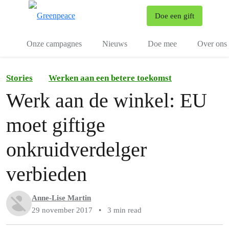
To
Doe een gift
Menu
Onze campagnes
Nieuws
Doe mee
Over ons
Stories
Werken aan een betere toekomst
Werk aan de winkel: EU
moet giftige
onkruidverdelger
verbieden
Anne-Lise Martin
29 november 2017
•
3 min read