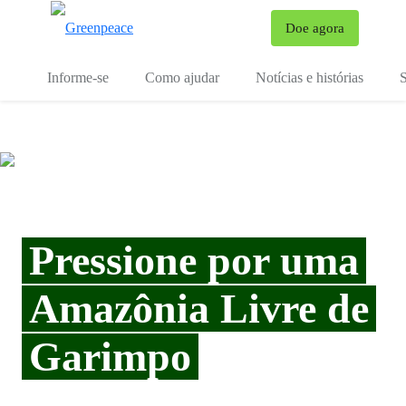
Mu
Doe agora
Menu
Informe-se
Como ajudar
Notícias e histórias
S
Pressione por uma
Amazônia Livre de
Garimpo
206891
pessoas já assinaram