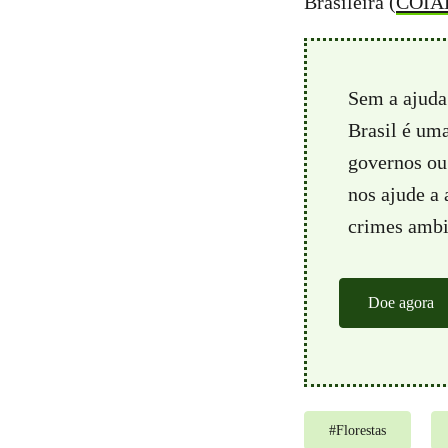
Brasileira (
COIA
Sem a ajuda
Brasil é um
governos ou 
nos ajude a
crimes ambie
Doe agora
#
Florestas