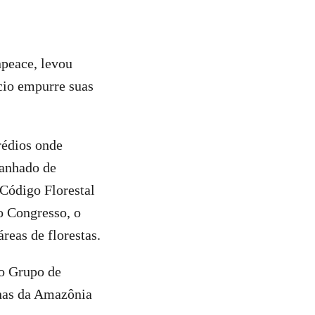
npeace, levou
cio empurre suas
rédios onde
panhado de
 Código Florestal
o Congresso, o
reas de florestas.
o Grupo de
enas da Amazônia