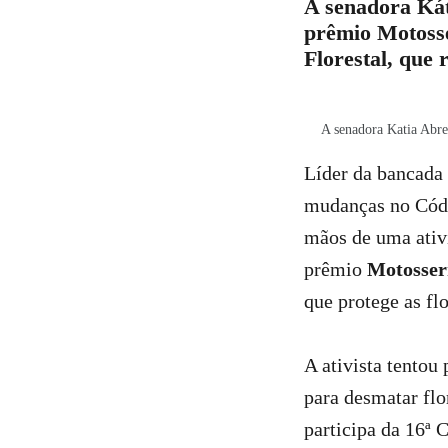
A senadora Kát
prêmio Motosse
Florestal, que
A senadora Katia Abr
Líder da bancada 
mudanças no Códig
mãos de uma ativ
prêmio
Motosser
que protege as flo
A ativista tentou
para desmatar fl
participa da 16ª