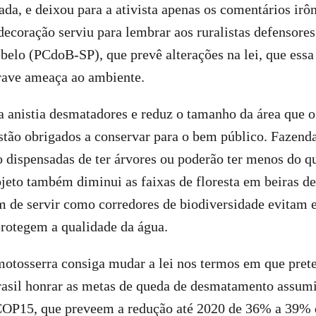
tada, e deixou para a ativista apenas os comentários irô
decoração serviu para lembrar aos ruralistas defensores
elo (PCdoB-SP), que prevê alterações na lei, que essa
rave ameaça ao ambiente.
ta anistia desmatadores e reduz o tamanho da área que o
estão obrigados a conservar para o bem público. Fazen
o dispensadas de ter árvores ou poderão ter menos do 
jeto também diminui as faixas de floresta em beiras de
m de servir como corredores de biodiversidade evitam 
protegem a qualidade da água.
motosserra consiga mudar a lei nos termos em que pret
Brasil honrar as metas de queda de desmatamento assum
OP15, que preveem a redução até 2020 de 36% a 39% 