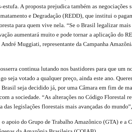
s-estufa. A proposta prejudica também as negociações 
matamento e Degradação (REDD), que institui o pagam
oresta para quem vive nela. “Se o Brasil legalizar mai
rvação aumentará muito e pode tornar a aplicação do R
ca André Muggiati, representante da Campanha Amazôn
osserra continua lutando nos bastidores para que um n
go seja votado a qualquer preço, ainda este ano. Quere
 Brasil seja decidido já, por uma Câmara em fim de ma
 com a sociedade. “As alterações no Código Florestal 
 das legislações florestais mais avançadas do mundo”,
ve o apoio do Grupo de Trabalho Amazônico (GTA) e a 
ígenas da Amazônia Brasileira (COIAB).