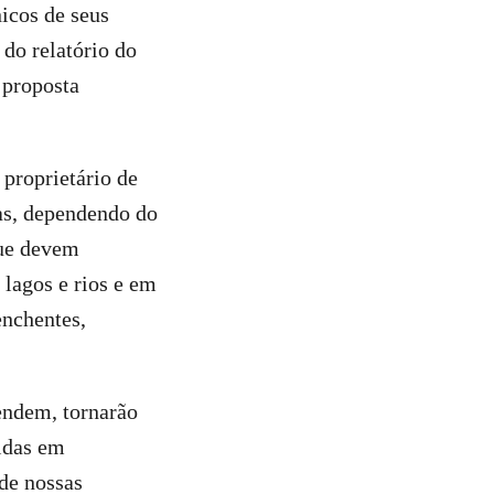
nicos de seus
 do relatório do
 proposta
 proprietário de
das, dependendo do
que devem
 lagos e rios e em
enchentes,
endem, tornarão
idas em
de nossas