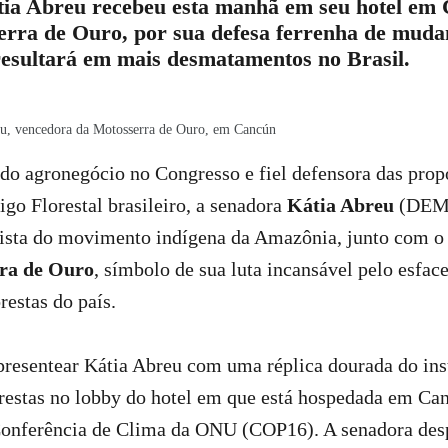
ia Abreu recebeu esta manhã em seu hotel em
rra de Ouro, por sua defesa ferrenha de muda
 resultará em mais desmatamentos no Brasil.
eu, vencedora da Motosserra de Ouro, em Cancún
do agronegócio no Congresso e fiel defensora das prop
o Florestal brasileiro, a senadora
Kátia Abreu
(DEM-
ista do movimento indígena da Amazônia, junto com o
ra de Ouro
, símbolo de sua luta incansável pelo esfac
restas do país.
 presentear Kátia Abreu com uma réplica dourada do in
orestas no lobby do hotel em que está hospedada em Ca
 Conferência de Clima da ONU (COP16). A senadora des