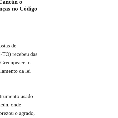
 Cancún o
nças no Código
ostas de
TO) recebeu das
 Greenpeace, o
elamento da lei
strumento usado
ncún, onde
prezou o agrado,