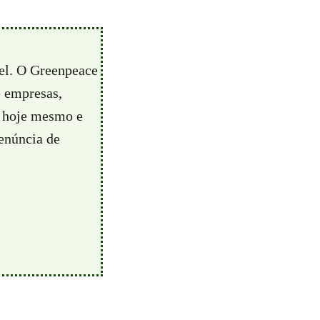
vel. O Greenpeace
e empresas,
hoje mesmo e
enúncia de