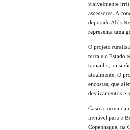
visivelmente irri
assessores. A con
deputado Aldo Reb
representa uma g
O projeto ruralis
terra e o Estado 
tamanho, ou serã
atualmente. O pro
encostas, que alé
deslizamentos e 
Caso a turma da 
inviável para o 
Copenhague, na C