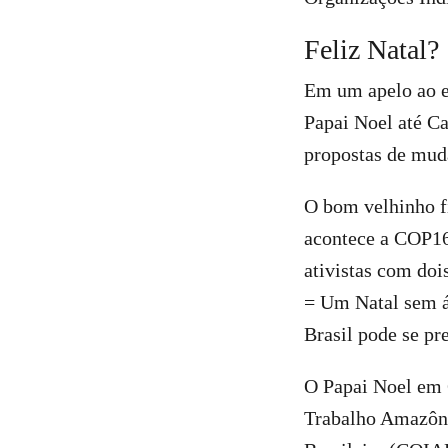
Feliz Natal?
Em um apelo ao e
Papai Noel até C
propostas de muda
O bom velhinho f
acontece a COP16
ativistas com doi
= Um Natal sem á
Brasil pode se pr
O Papai Noel em 
Trabalho Amazôn