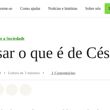
forme-se
Como ajudar
Notícias e histórias
Sobre nós
e a Sociedade
ar o que é de Cés
0
•
Leitura de 3 minutos
•
1 Comentários
do em Whatsapp
rtilhado em Facebook
Compartilhado em Twitter
Compartilhe por Email
Compartilhe em Bluesky