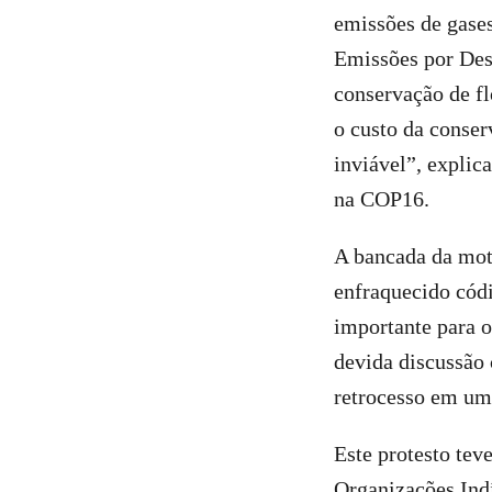
emissões de gase
Emissões por Des
conservação de fl
o custo da conse
inviável”, expli
na COP16.
A bancada da mot
enfraquecido códi
importante para o
devida discussão
retrocesso em uma
Este protesto te
Organizações Ind