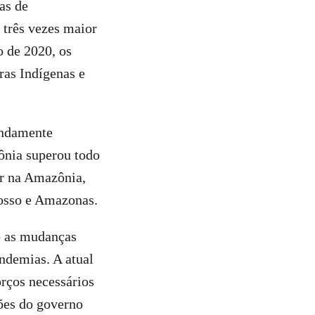
as de
 três vezes maior
o de 2020, os
ras Indígenas e
undamente
ônia superou todo
or na Amazônia,
Grosso e Amazonas.
do as mudanças
andemias. A atual
orços necessários
ções do governo