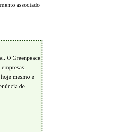
amento associado
vel. O Greenpeace
e empresas,
hoje mesmo e
enúncia de