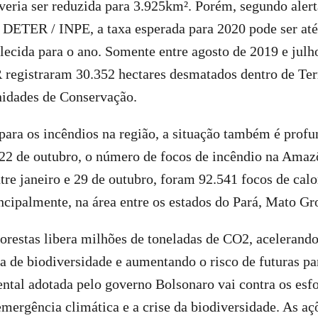
eria ser reduzida para 3.925km². Porém, segundo alert
DETER / INPE, a taxa esperada para 2020 pode ser até
lecida para o ano. Somente entre agosto de 2019 e julh
 registraram 30.352 hectares desmatados dentro de Ter
idades de Conservação.
ara os incêndios na região, a situação também é prof
22 de outubro, o número de focos de incêndio na Amaz
tre janeiro e 29 de outubro, foram 92.541 focos de cal
ncipalmente, na área entre os estados do Pará, Mato 
lorestas libera milhões de toneladas de CO2, aceleran
da de biodiversidade e aumentando o risco de futuras p
ental adotada pelo governo Bolsonaro vai contra os esf
emergência climática e a crise da biodiversidade. As a