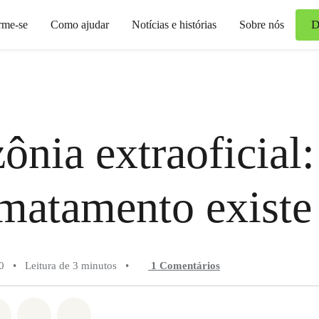
D
rme-se
Como ajudar
Notícias e histórias
Sobre nós
nia extraoficial:
matamento existe
0
•
Leitura de 3 minutos
•
1 Comentários
do em Whatsapp
rtilhado em Facebook
Compartilhado em Twitter
Compartilhe por Email
Compartilhe em Bluesky