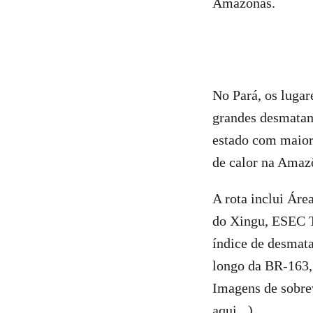
Amazonas.
No Pará, os lugar
grandes desmatame
estado com maior
de calor na Amaz
A rota inclui Ár
do Xingu, ESEC T
índice de desmata
longo da BR-163, 
Imagens de sobrev
aqui
).