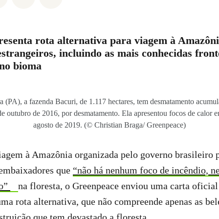
esenta rota alternativa para viagem à Amazôn
strangeiros, incluindo as mais conhecidas front
no bioma
a (PA), a fazenda Bacuri, de 1.117 hectares, tem desmatamento acumul
e outubro de 2016, por desmatamento. Ela apresentou focos de calor en
agosto de 2019. (© Christian Braga/ Greenpeace)
iagem à Amazônia organizada pelo governo brasileiro p
 embaixadores que
“não há nenhum foco de incêndio, n
do”
na floresta, o Greenpeace enviou uma carta oficia
ma rota alternativa, que não compreende apenas as bel
truição que tem devastado a floresta.