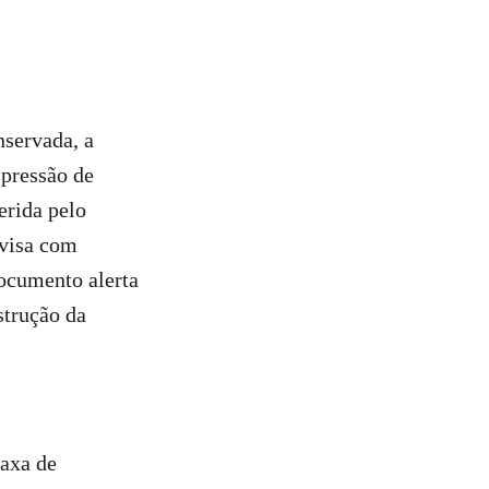
nservada, a
 pressão de
erida pelo
ivisa com
ocumento alerta
strução da
taxa de