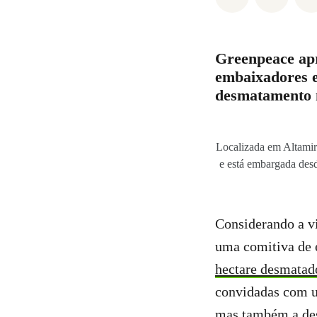
Greenpeace apr
embaixadores e
desmatamento 
Localizada em Altamir
e está embargada desd
Considerando a v
uma comitiva de
hectare desmata
convidadas com u
mas também a des