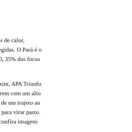
s de calor,
gidas. O Pará é o
0, 35% dos focos
xim, APA Triunfo
frem com um alto
 de um trajeto ao
para virar pasto.
(confira imagens