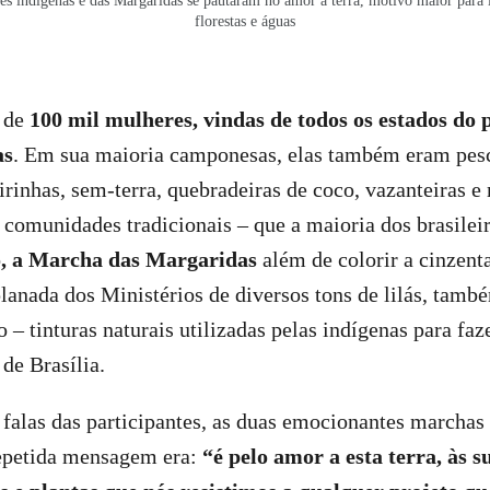
s indígenas e das Margaridas se pautaram no amor à terra, motivo maior para l
florestas e águas
 de
100 mil mulheres, vindas de todos os estados do 
as
. Em sua maioria camponesas, elas também eram pes
irinhas, sem-terra, quebradeiras de coco, vazanteiras 
 comunidades tradicionais – que a maioria dos brasilei
o, a Marcha das Margaridas
além de colorir a cinzenta
lanada dos Ministérios de diversos tons de lilás, tam
 – tinturas naturais utilizadas pelas indígenas para fa
 de Brasília.
falas das participantes, as duas emocionantes marchas
petida mensagem era:
“é pelo amor a esta terra, às s