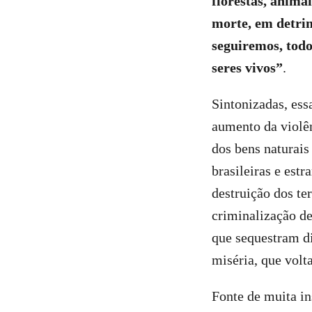
florestas, anima
morte, em detrim
seguiremos, todos
seres vivos”
.
Sintonizadas, ess
aumento da violê
dos bens naturais
brasileiras e estr
destruição dos te
criminalização de
que sequestram d
miséria, que volt
Fonte de muita in