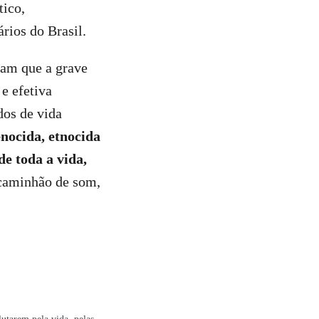
tico,
rios do Brasil.
ram que a grave
e efetiva
dos de vida
nocida, etnocida
e toda a vida,
 caminhão de som,