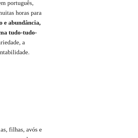
rem português,
muitas horas para
to e abundância,
rma tudo-tudo-
ariedade, a
ntabilidade.
s, filhas, avós e