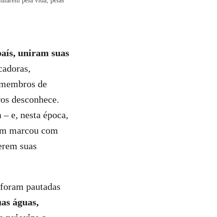
utarem pela vida, pelas
país, uniram suas
cadoras,
e membros de
ros desconhece.
 – e, nesta época,
bém marcou com
zerem suas
 foram pautadas
uas águas,