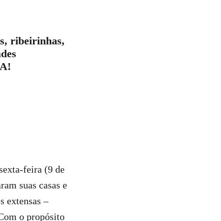
, ribeirinhas,
ades
DA!
exta-feira (9 de
ram suas casas e
es extensas –
 Com o propósito