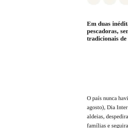
Em duas inédit
pescadoras, se
tradicionais d
O país nunca hav
agosto), Dia Inte
aldeias, despedir
famílias e seguir