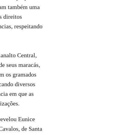
avam também uma
s direitos
ncias, respeitando
analto Central,
 de seus maracás,
am os gramados
cando diversos
ncia em que as
izações.
 revelou Eunice
Cavalos, de Santa