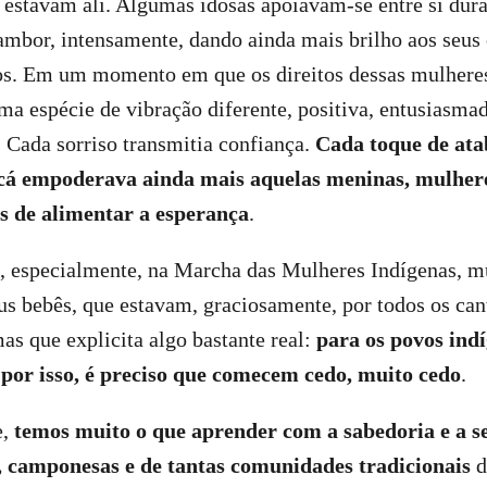
s estavam ali. Algumas idosas apoiavam-se entre si dur
mbor, intensamente, dando ainda mais brilho aos seus
os. Em um momento em que os direitos dessas mulheres
uma espécie de vibração diferente, positiva, entusiasma
a. Cada sorriso transmitia confiança.
Cada toque de ata
á empoderava ainda mais aquelas meninas, mulheres
de alimentar a esperança
.
e, especialmente, na Marcha das Mulheres Indígenas, m
 bebês, que estavam, graciosamente, por todos os ca
mas que explicita algo bastante real:
para os povos ind
e, por isso, é preciso que comecem cedo, muito cedo
.
e,
temos muito o que aprender com a sabedoria e a se
, camponesas e de tantas comunidades tradicionais
d