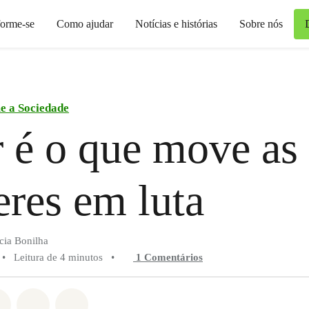
forme-se
Como ajudar
Notícias e histórias
Sobre nós
e a Sociedade
é o que move as
res em luta
ícia Bonilha
•
Leitura de 4 minutos
•
1 Comentários
do em Whatsapp
rtilhado em Facebook
Compartilhado em Twitter
Compartilhe por Email
Compartilhe em Bluesky