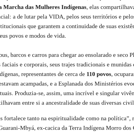
a Marcha das Mulheres Indígenas
, elas compartilh
ial: a de lutar pela VIDA, pelos seus territórios e pelo
stitucionais que garantem a continuidade de suas existê
seus povos e modos de vida.
us, barcos e carros para chegar ao ensolarado e seco Pl
 faciais e corporais, seus trajes tradicionais e munidas
dígenas, representantes de cerca de
110 povos
, ocupar
 estavam acampadas, e a Esplanada dos Ministérios evo
ituais. Produzia-se, assim, uma incrível e singular vivê
lhavam entre si a ancestralidade de suas diversas civil
s fortalece tanto na espiritualidade como na política”,
Guarani-Mbyá, ex-cacica da Terra Indígena Morro dos 