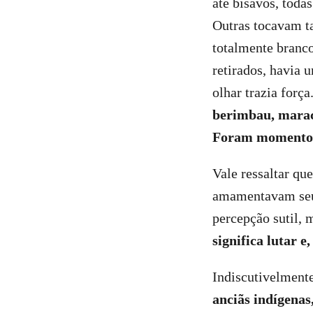
até bisavós, toda
Outras tocavam ta
totalmente branc
retirados, havia 
olhar trazia forç
berimbau, marac
Foram momentos 
Vale ressaltar qu
amamentavam seus
percepção sutil, 
significa lutar 
Indiscutivelment
anciãs indígenas