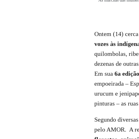
As marchas das mulhere
Ontem (14) cerca
vozes às indígen
quilombolas, ribe
dezenas de outras
Em sua
6a ediçã
empoeirada – Esp
urucum e jenipapo
pinturas – as ruas
Segundo diversas 
pelo AMOR. A re