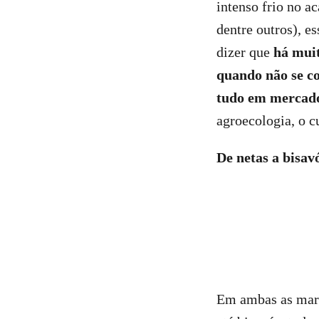
intenso frio no a
dentre outros), e
dizer que
há muit
quando não se co
tudo em mercad
agroecologia, o c
De netas a bisav
Em ambas as march