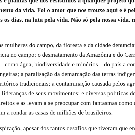
is e plantas que nós resistimos a qualquer projeto qu
ento da vida. Foi o amor que nos trouxe aqui e é p
 os dias, na luta pela vida. Não só pela nossa vida, 
as mulheres do campo, da floresta e da cidade denuncia
ncia no campo; o desmatamento da Amazônia e do Cerr
 – como água, biodiversidade e minérios – do país a co
angeiras; a paralisação da demarcação das terras indígen
rritórios tradicionais; a contaminação causada pelos agr
 lideranças de seus movimentos; e diversas políticas d
ireitos e as levam a se preocupar com fantasmas como 
am a rondar as casas de milhões de brasileiros.
spiração, apesar dos tantos desafios que tiveram que e