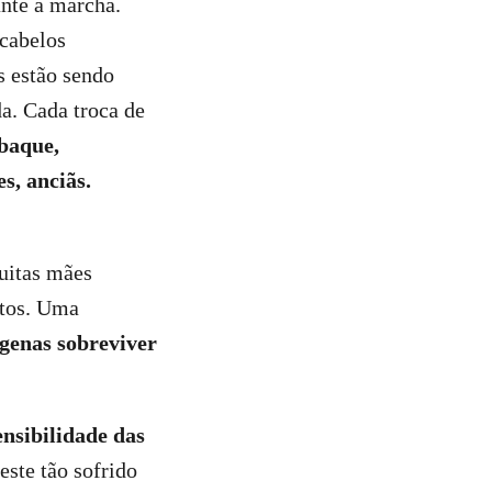
ante a marcha.
 cabelos
 estão sendo
da. Cada troca de
baque,
, anciãs.
uitas mães
ntos. Uma
ígenas sobreviver
nsibilidade das
este tão sofrido