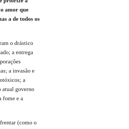
e priorize a
elo amor que
mas a de todos os
ram o drástico
ado; a entrega
rporações
as; a invasão e
otóxicos; a
o atual governo
a fome e a
nfrentar (como o