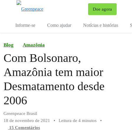
Mu
Doe agora
Menu
Informe-se
Como ajudar
Notícias e histórias
S
Blog
Amazônia
Com Bolsonaro,
Amazônia tem maior
Desmatamento desde
2006
Greenpeace Brasil
18 de novembro de 2021
•
Leitura de 4 minutos
•
15 Comentários