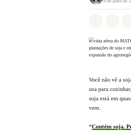
8 de julho de 
Compartilha
Compa
Você não vê a soj
usa para cozinhar
soja está em quas
vem.
“
Contém soja. P