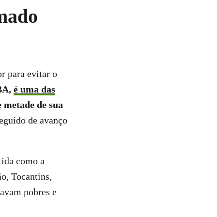
omado
 para evitar o
BA,
é uma das
e metade de sua
seguido de avanço
ida como a
o, Tocantins,
uavam pobres e