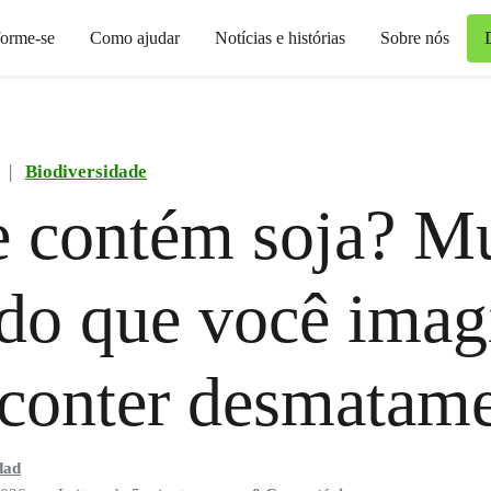
forme-se
Como ajudar
Notícias e histórias
Sobre nós
|
Biodiversidade
 contém soja? M
do que você imag
conter desmatam
dad