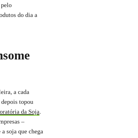
 pelo
odutos do dia a
onsome
leira, a cada
 depois topou
oratória da Soja
.
mpresas –
e a soja que chega