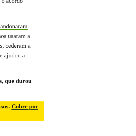
 o acordo
abandonaram
.
nos usaram a
s, cederam a
ue ajudou a
a, que durou
sos.
Cobre por