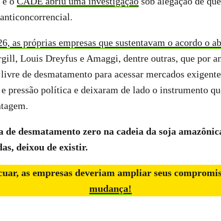
, e o
CADE abriu uma investigação
sob alegação de que
 anticoncorrencial.
26, as próprias empresas que sustentavam o acordo o 
ill, Louis Dreyfus e Amaggi, dentre outras, que por a
 livre de desmatamento para acessar mercados exigente
s e pressão política e deixaram de lado o instrumento q
ntagem.
ia de desmatamento zero na cadeia da soja amazônic
as, deixou de existir.
ecuar, as empresas deveriam ampliar seus compromis
mudança!