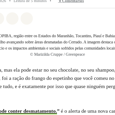
2026
•
Leitura de 5 minutos
•
0 Comentários
do em Whatsapp
rtilhado em Facebook
Compartilhado em Twitter
Compartilhe por Email
Compartilhe em Bluesky
© Marizilda Cruppe / Greenpeace
a, mas ela pode estar no seu chocolate, no seu shampoo
, foi a ração do frango do espetinho que você comeu n
e tudo, e é exatamente por isso que quase ninguém per
ode conter desmatamento.
”
é o alerta de uma nova c