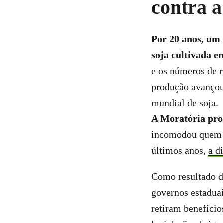
contra a
Por 20 anos,
um 
soja cultivada 
e os números de 
produção avançou,
mundial de soja.
A Moratória pro
incomodou quem q
últimos anos,
a d
Como resultado 
governos estadua
retiram benefício