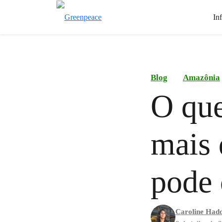
In
Blog
Amazônia
O que
mais 
pode 
Caroline Had