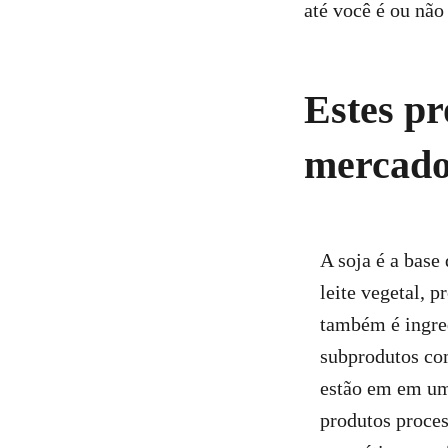
até você é ou não
Estes pr
mercad
A soja é a base
leite vegetal, p
também é ingred
subprodutos com
estão em em um
produtos proces