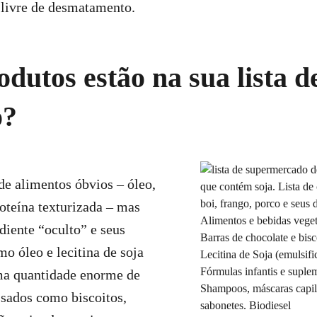
 livre de desmatamento.
odutos estão na sua lista d
o?
 de alimentos óbvios – óleo,
roteína texturizada – mas
iente “oculto” e seus
o óleo e lecitina de soja
a quantidade enorme de
sados como biscoitos,