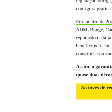
legislação obriga
configura prática
Em janeiro de 20
ADM, Bunge, Carg
reputação da soja
benefícios fiscai
construir essa va
Assim, a garant
quase duas décad
Ao invés de r