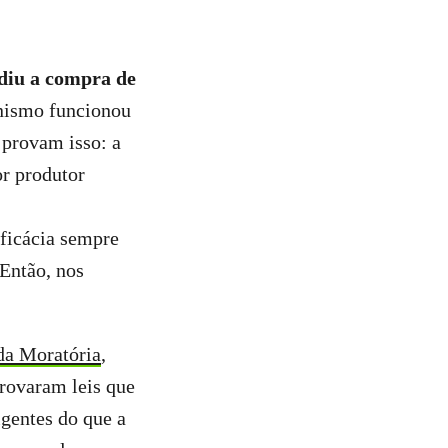
diu a compra de
nismo funcionou
 provam isso: a
or produtor
eficácia sempre
Então, nos
da Moratória
,
rovaram leis que
igentes do que a