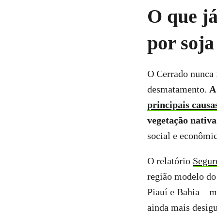
O que j
por soja
O Cerrado nunca f
desmatamento.
A
principais caus
vegetação nativa
social e econômi
O relatório
Segur
região modelo do
Piauí e Bahia – 
ainda mais desigu