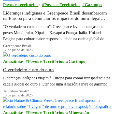
Povos e territórios
Povos e Territórios
Garimpo
Lideranças indígenas e Greenpeace Brasil desembarcam
na Europa para denunciar os impactos do ouro ilegal
extraído da Amazônia
“O verdadeiro custo do ouro”: Greenpeace leva lideranças dos
povos Munduruku, Xipaia e Kayapó à França, Itália, Holanda e
Bélgica para cobrar maior responsabilidade na cadeia global do
ouro brasileiro
Greenpeace Brasil
12 de junho de 2026
Amazônia
Povos e Territórios
Garimpo
O verdadeiro custo do ouro
Lideranças indígenas viajam à Europa para cobrar transparência na
cadeia global do ouro e lutar por uma Amazônia livre de garimpo.
Jaqueline Sordi*
10 de junho de 2026
Amazônia
Povos e Territórios
Mineração