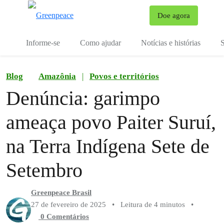
Mu
Doe agora
Menu
Informe-se
Como ajudar
Notícias e histórias
S
Blog
Amazônia
|
Povos e territórios
Denúncia: garimpo
ameaça povo Paiter Suruí,
na Terra Indígena Sete de
Setembro
Greenpeace Brasil
27 de fevereiro de 2025
•
Leitura de 4 minutos
•
0 Comentários