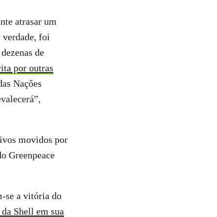
nte atrasar um
 verdade, foi
 dezenas de
ta por outras
 das Nações
evalecerá”,
sivos movidos por
 do Greenpeace
-se a vitória do
 da Shell em sua