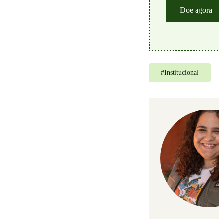
Doe agora
#
Institucional