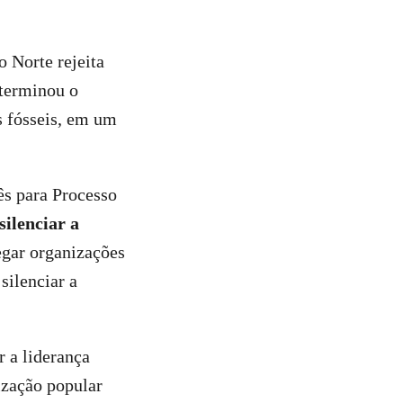
o Norte rejeita
eterminou o
s fósseis, em um
ês para Processo
silenciar a
regar organizações
silenciar a
r a liderança
zação popular