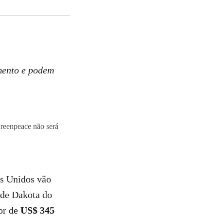
mento e podem
Greenpeace não será
os Unidos vão
 de Dakota do
lor de
US$ 345