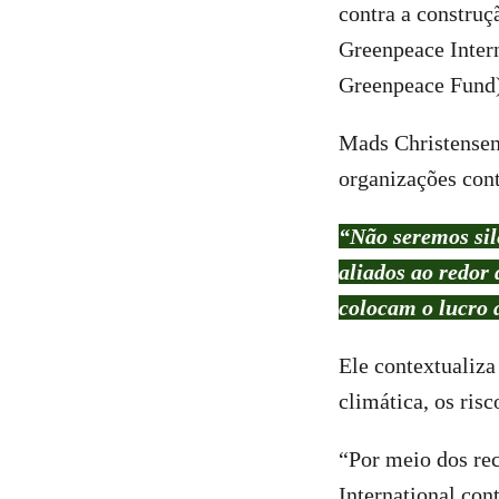
contra a constru
Greenpeace Intern
Greenpeace Fund)
Mads Christensen,
organizações cont
“Não seremos sil
aliados ao redor 
colocam o lucro 
Ele contextualiza
climática, os ris
“Por meio dos re
International co