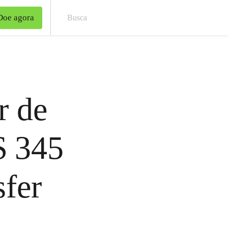
Doe agora
Bus
r de
$ 345
sfer