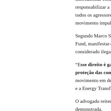
responsabilizar a
todos os agressor
movimento impuls
Segundo Marco Si
Fund, manifestar
considerado ilega
“E
sse direito é 
proteção das co
movimento em defe
e a Energy Transfe
O advogado reiter
demonstrada.