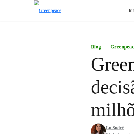
In
Blog
Greenpea
Green
decis
milhõ
Lu Sudré