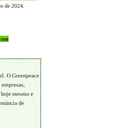
o de 2024.
 com
vel. O Greenpeace
e empresas,
hoje mesmo e
enúncia de