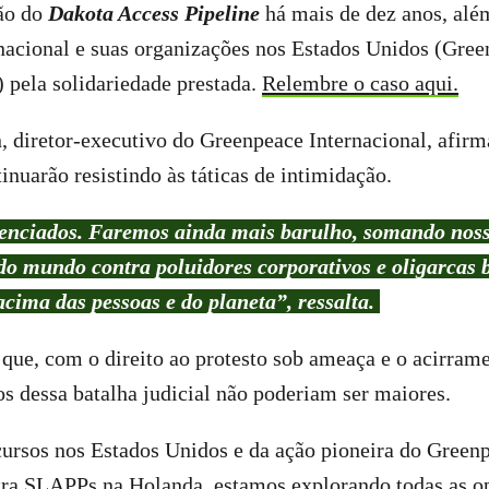
ção do
Dakota Access Pipeline
há mais de dez anos, alé
acional e suas organizações nos Estados Unidos (Gree
 pela solidariedade prestada.
Relembre o caso aqui.
 diretor-executivo do Greenpeace Internacional, afirm
inuarão resistindo às táticas de intimidação.
enciados. Faremos ainda mais barulho, somando noss
do mundo contra poluidores corporativos e oligarcas 
acima das pessoas e do planeta”, ressalta.
 que, com o direito ao protesto sob ameaça e o acirrame
cos dessa batalha judicial não poderiam ser maiores.
cursos nos Estados Unidos e da ação pioneira do Green
ntra SLAPPs na Holanda, estamos explorando todas as o