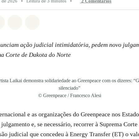
o de 2026
•
Leitura de 3 minutos
•
2 Comentários
do em Whatsapp
rtilhado em Facebook
Compartilhado em Twitter
Compartilhe por Email
Compartilhe em Bluesky
unciam ação judicial intimidatória, pedem novo julga
ma Corte de Dakota do Norte
tista Laikai demonstra solidariedade ao Greenpeace com os dizeres: “
silenciado”
© Greenpeace / Francesco Alesi
ernacional e as organizações do Greenpeace nos Estad
 julgamento e, se necessário, recorrer à Suprema Corte
são judicial que concedeu à Energy Transfer (ET) o va