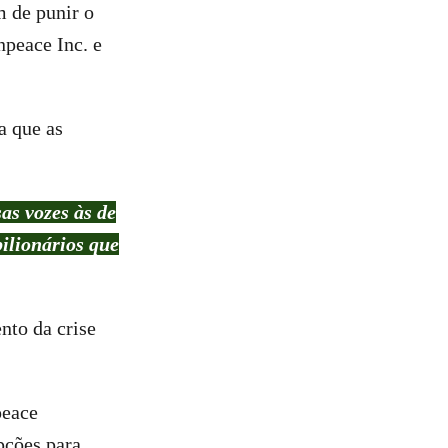
m de punir o
npeace Inc. e
a que as
as vozes às de
bilionários que
nto da crise
peace
pções para