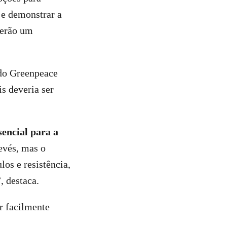
 e demonstrar a
cerão um
do Greenpeace
s deveria ser
sencial para a
evés, mas o
os e resistência,
, destaca.
r facilmente