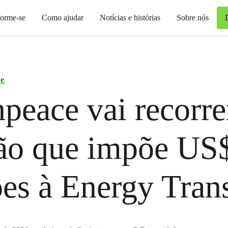
forme-se
Como ajudar
Notícias e histórias
Sobre nós
ce
peace vai recorre
ão que impõe US
es à Energy Tran