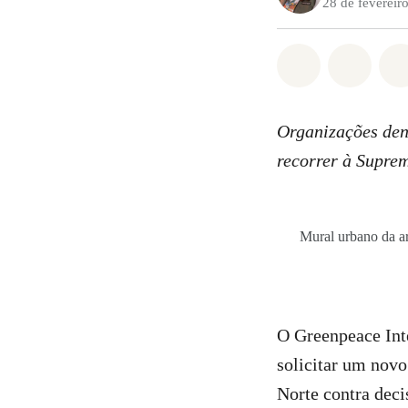
28 de fevereir
Compartilha
Compa
Organizações den
recorrer à Supre
Mural urbano da ar
O Greenpeace Int
solicitar um novo
Norte contra deci