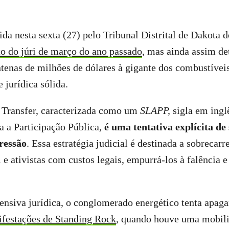
ida nesta sexta (27) pelo Tribunal Distrital de Dakota d
to do júri de março do ano passado
, mas ainda assim d
tenas de milhões de dólares à gigante dos combustívei
 jurídica sólida.
 Transfer, caracterizada como um
SLAPP,
sigla em ingl
a a Participação Pública,
é uma tentativa explícita de 
ressão
. Essa estratégia judicial é destinada a sobrecar
 e ativistas com custos legais, empurrá-los à falência e 
ensiva jurídica, o conglomerado energético tenta apaga
festações de Standing Rock
, quando houve uma mobili