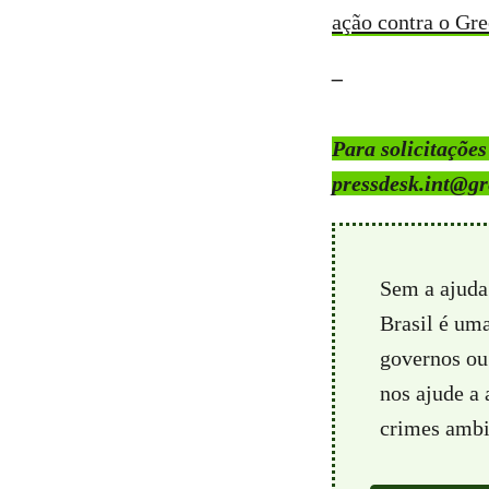
ação contra o G
–
Para solicitaçõe
pressdesk.int@gr
Sem a ajuda
Brasil é um
governos ou 
nos ajude a
crimes ambie