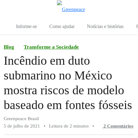
Mu
Menu
Informe-se
Como ajudar
Notícias e histórias
S
Blog
Transforme a Sociedade
Incêndio em duto
submarino no México
mostra riscos de modelo
baseado em fontes fósseis
Greenpeace Brasil
5 de julho de 2021
•
Leitura de 2 minutos
•
2 Comentários